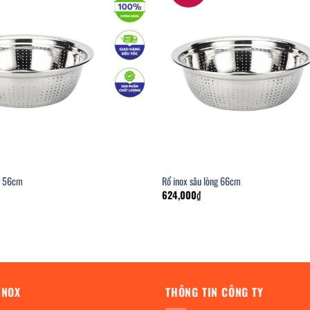
ng 56cm
Rổ inox sâu lòng 66cm
624,000
₫
INOX
THÔNG TIN CÔNG TY