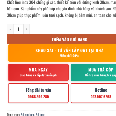
Chất liệu inox 304 chống gỉ sét, thiết kế tròn với đường kính 38cm, ma
bền cao. Sản phẩm này phù hợp cho gia đình, nhà hàng và khách sạn. R
38cm giúp thực phẩm luôn tươi sạch, không bị bám mùi, an toàn cho sứ
Rổ cạn inox 38cm số lượng
THÊM VÀO GIỎ HÀNG
KHẢO SÁT - TƯ VẤN LẮP ĐẶT TẠI NHÀ
Miễn phí 100%
MUA NGAY
MUA TRẢ GÓP
Giao hàng và lắp đặt miễn phí
Hỗ trợ mua hàng trả gó
Tổng đài tư vấn
Hotline
0968.399.280
037.907.6268
Danh mục:
Rổ cạn inox
,
Rổ inox