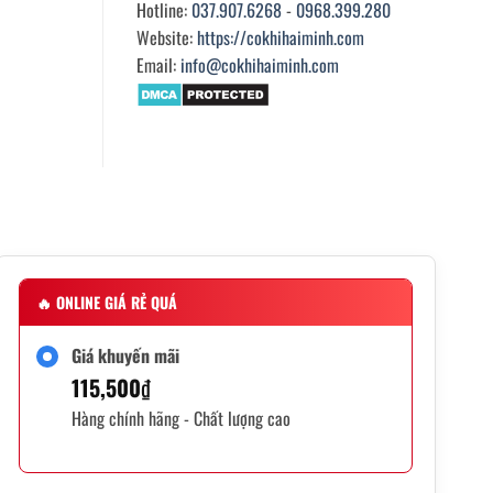
Hotline:
037.907.6268
-
0968.399.280
Website:
https://cokhihaiminh.com
Email:
info@cokhihaiminh.com
🔥
ONLINE GIÁ RẺ QUÁ
Giá khuyến mãi
115,500
₫
Hàng chính hãng - Chất lượng cao