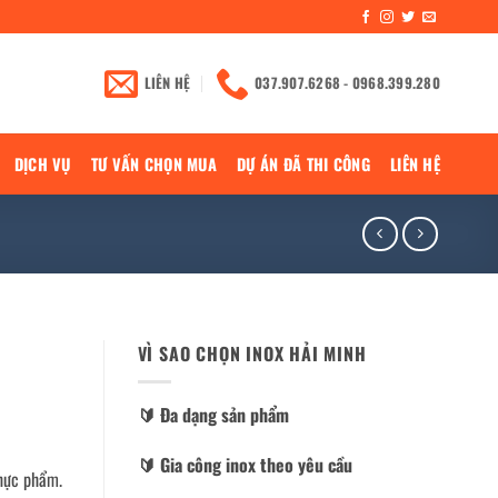
LIÊN HỆ
037.907.6268 - 0968.399.280
DỊCH VỤ
TƯ VẤN CHỌN MUA
DỰ ÁN ĐÃ THI CÔNG
LIÊN HỆ
VÌ SAO CHỌN INOX HẢI MINH
🔰️ Đa dạng sản phẩm
🔰️ Gia công inox theo yêu cầu
thực phẩm.