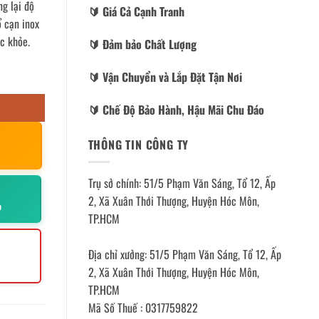
ng lại độ
🔰️ Giá Cả Cạnh Tranh
ổ cạn inox
c khỏe.
🔰️ Đảm bảo Chất Lượng
🔰️ Vận Chuyển và Lắp Đặt Tận Nơi
🔰️ Chế Độ Bảo Hành, Hậu Mãi Chu Đáo
THÔNG TIN CÔNG TY
Trụ sở chính: 51/5 Phạm Văn Sáng, Tổ 12, Ấp
2, Xã Xuân Thới Thượng, Huyện Hóc Môn,
p
TP.HCM
Địa chỉ xưởng: 51/5 Phạm Văn Sáng, Tổ 12, Ấp
2, Xã Xuân Thới Thượng, Huyện Hóc Môn,
TP.HCM
Mã Số Thuế : 0317759822