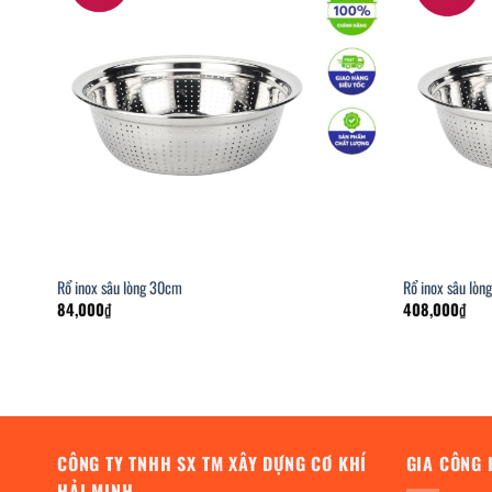
Rổ inox sâu lòng 30cm
Rổ inox sâu lò
84,000
₫
408,000
₫
CÔNG TY TNHH SX TM XÂY DỰNG CƠ KHÍ
GIA CÔNG 
HẢI MINH