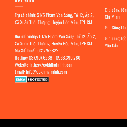
Gia công bồn
Trụ sở chính: 51/5 Phạm Văn Sáng, Tổ 12, Ấp 2,
Chí Minh
Xã Xuân Thới Thượng, Huyện Hóc Môn, TP.HCM
Gia Công Lố
Địa chỉ xưởng: 51/5 Phạm Văn Sáng, Tổ 12, Ấp 2,
Gia công Lốc
Xã Xuân Thới Thượng, Huyện Hóc Môn, TP.HCM
Yêu Cầu
Mã Số Thuế : 0317759822
Hotline:
037.907.6268
-
0968.399.280
Website:
https://cokhihaiminh.com
Email:
info@cokhihaiminh.com