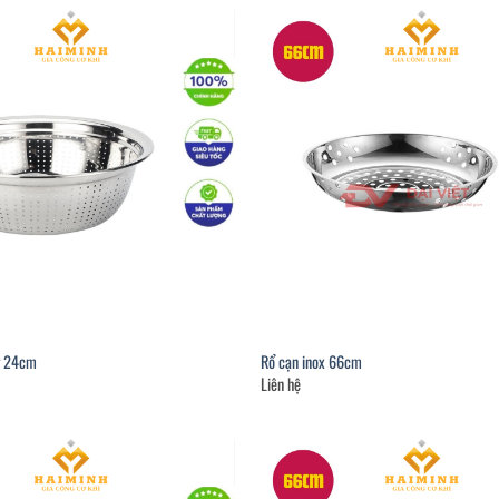
ng 24cm
Rổ cạn inox 66cm
Liên hệ