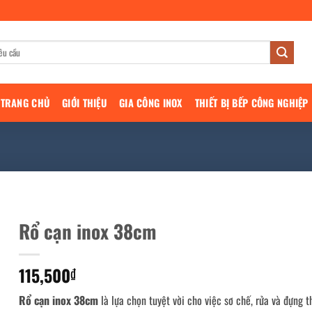
TRANG CHỦ
GIỚI THIỆU
GIA CÔNG INOX
THIẾT BỊ BẾP CÔNG NGHIỆP
Rổ cạn inox 38cm
115,500
₫
Rổ cạn inox 38cm
là lựa chọn tuyệt vời cho việc sơ chế, rửa và đựng 