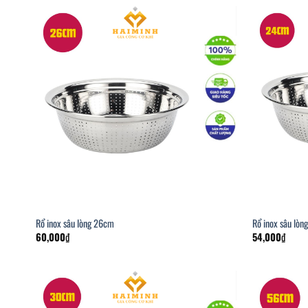
Rổ inox sâu lòng 26cm
Rổ inox sâu lò
60,000
₫
54,000
₫