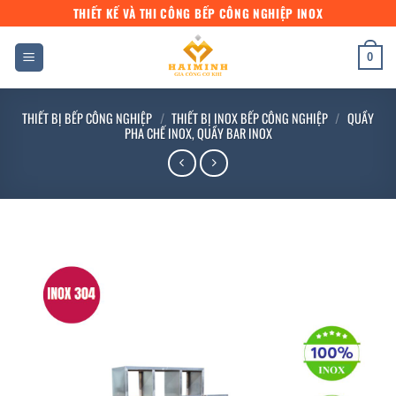
Bỏ
THIẾT KẾ VÀ THI CÔNG BẾP CÔNG NGHIỆP INOX
qua
nội
0
dung
THIẾT BỊ BẾP CÔNG NGHIỆP
/
THIẾT BỊ INOX BẾP CÔNG NGHIỆP
/
QUẦY
PHA CHẾ INOX, QUẦY BAR INOX