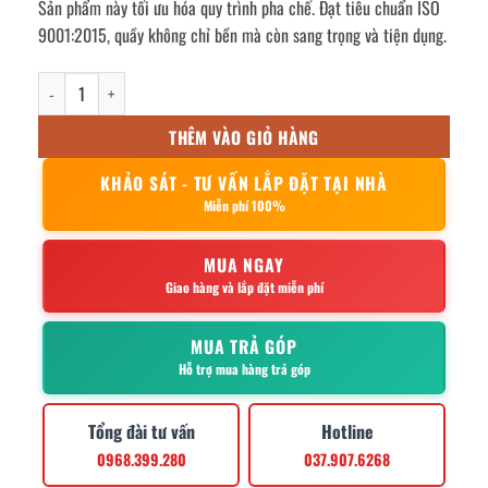
Sản phẩm này tối ưu hóa quy trình pha chế. Đạt tiêu chuẩn ISO
9001:2015, quầy không chỉ bền mà còn sang trọng và tiện dụng.
quầy pha chế cafe inox 1800x800x800mm số lượng
THÊM VÀO GIỎ HÀNG
KHẢO SÁT - TƯ VẤN LẮP ĐẶT TẠI NHÀ
Miễn phí 100%
MUA NGAY
Giao hàng và lắp đặt miễn phí
MUA TRẢ GÓP
Hỗ trợ mua hàng trả góp
Tổng đài tư vấn
Hotline
0968.399.280
037.907.6268