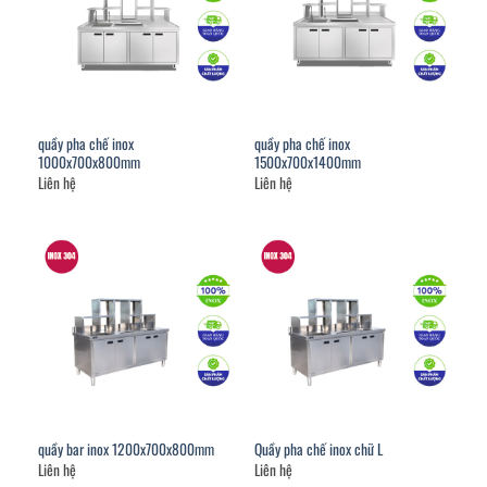
quầy pha chế inox
quầy pha chế inox
1000x700x800mm
1500x700x1400mm
Liên hệ
Liên hệ
quầy bar inox 1200x700x800mm
Quầy pha chế inox chữ L
Liên hệ
Liên hệ