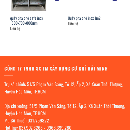
quầy pha chế cafe inox
Quầy pha chế inox 1m2
1800x700x800mm
Liên hệ
Liên hệ
CÔNG TY TNHH SX TM XÂY DỰNG CƠ KHÍ HẢI MINH
Trụ sở chính: 51/5 Phạm Văn Sáng, Tổ 12, Ấp 2, Xã Xuân Thới Thượng,
Huyện Hóc Môn, TP.HCM
Địa chỉ xưởng: 51/5 Phạm Văn Sáng, Tổ 12, Ấp 2, Xã Xuân Thới Thượng,
Huyện Hóc Môn, TP.HCM
Mã Số Thuế : 0317759822
Hotline:
037.907.6268
-
0968.399.280