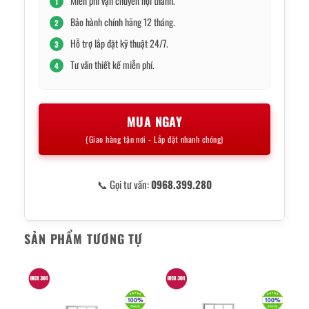
Miễn phí vận chuyển nội thành.
1
Bảo hành chính hãng 12 tháng.
2
Hỗ trợ lắp đặt kỹ thuật 24/7.
3
Tư vấn thiết kế miễn phí.
4
MUA NGAY
(Giao hàng tận nơi - Lắp đặt nhanh chóng)
📞 Gọi tư vấn:
0968.399.280
SẢN PHẨM TƯƠNG TỰ