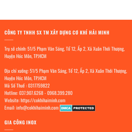
CÔNG TY TNHH SX TM XÂY DỰNG CƠ KHÍ HẢI MINH
Trụ sở chính: 51/5 Phạm Văn Sáng, Tổ 12, Ấp 2, Xã Xuân Thới Thượng,
Huyện Hóc Môn, TP.HCM
Địa chỉ xưởng: 51/5 Phạm Văn Sáng, Tổ 12, Ấp 2, Xã Xuân Thới Thượng,
Huyện Hóc Môn, TP.HCM
Mã Số Thuế : 0317759822
Hotline:
037.907.6268
-
0968.399.280
Website:
https://cokhihaiminh.com
Email:
info@cokhihaiminh.com
GIA CÔNG INOX