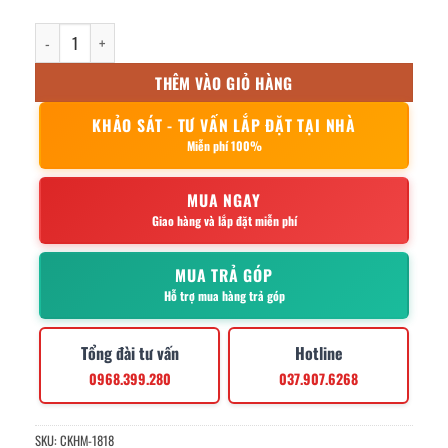
ống đũa inox GC02 số lượng
THÊM VÀO GIỎ HÀNG
KHẢO SÁT - TƯ VẤN LẮP ĐẶT TẠI NHÀ
Miễn phí 100%
MUA NGAY
Giao hàng và lắp đặt miễn phí
MUA TRẢ GÓP
Hỗ trợ mua hàng trả góp
Tổng đài tư vấn
Hotline
0968.399.280
037.907.6268
SKU:
CKHM-1818