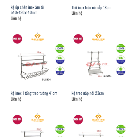
kệ úp chén inox âm tủ
Thố inox tròn có nắp 18cm
540x430x140mm
Liên hệ
Liên hệ
kệ inox 1 tầng treo tường 41cm
kệ treo nắp nồi 23cm
Liên hệ
Liên hệ