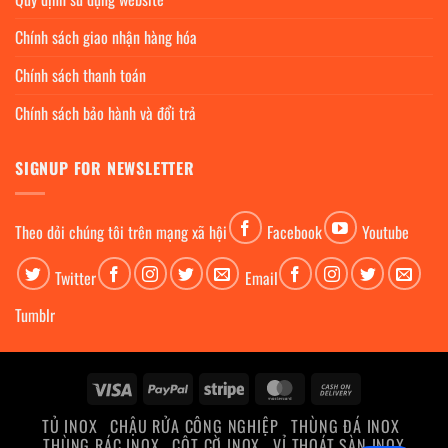
Chính sách giao nhận hàng hóa
Chính sách thanh toán
Chính sách bảo hành và đổi trả
SIGNUP FOR NEWSLETTER
Theo dỏi chúng tôi trên mạng xã hội
Facebook
Youtube
Twitter
Email
Tumblr
Visa
PayPal
Stripe
MasterCard
Cash
On
TỦ INOX
CHẬU RỬA CÔNG NGHIỆP
THÙNG ĐÁ INOX
Delivery
THÙNG RÁC INOX
CỘT CỜ INOX
VỈ THOÁT SÀN INOX