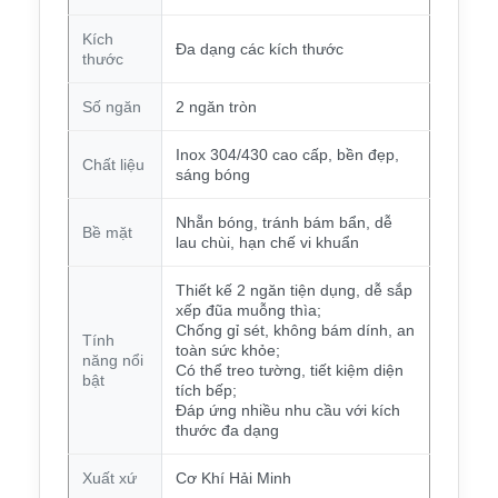
Kích
Đa dạng các kích thước
thước
Số ngăn
2 ngăn tròn
Inox 304/430 cao cấp, bền đẹp,
Chất liệu
sáng bóng
Nhẵn bóng, tránh bám bẩn, dễ
Bề mặt
lau chùi, hạn chế vi khuẩn
Thiết kế 2 ngăn tiện dụng, dễ sắp
xếp đũa muỗng thìa;
Chống gỉ sét, không bám dính, an
Tính
toàn sức khỏe;
năng nổi
Có thể treo tường, tiết kiệm diện
bật
tích bếp;
Đáp ứng nhiều nhu cầu với kích
thước đa dạng
Xuất xứ
Cơ Khí Hải Minh