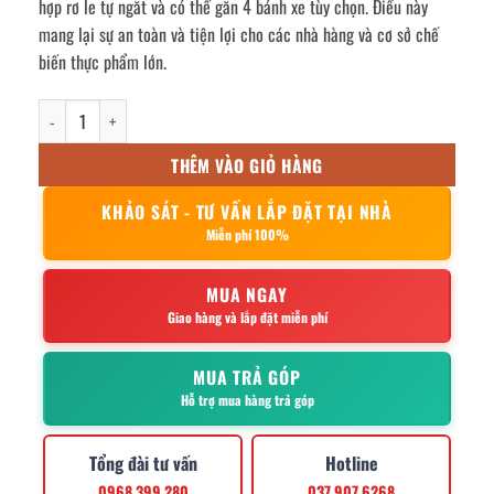
hợp rơ le tự ngắt và có thể gắn 4 bánh xe tùy chọn. Điều này
mang lại sự an toàn và tiện lợi cho các nhà hàng và cơ sở chế
biến thực phẩm lớn.
Nồi nấu phở thanh nhiệt 150l điện rời số lượng
THÊM VÀO GIỎ HÀNG
KHẢO SÁT - TƯ VẤN LẮP ĐẶT TẠI NHÀ
Miễn phí 100%
MUA NGAY
Giao hàng và lắp đặt miễn phí
MUA TRẢ GÓP
Hỗ trợ mua hàng trả góp
Tổng đài tư vấn
Hotline
0968.399.280
037.907.6268