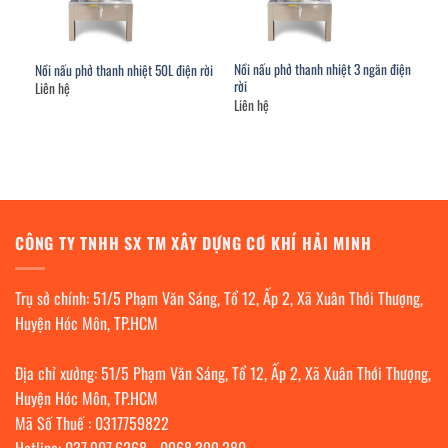
Nồi nấu phở thanh nhiệt 3 ngăn điện
Nồi nấu phở thanh nhiệt 50L điện rời
rời
Liên hệ
Liên hệ
CÔNG TY TNHH SX TM XÂY DỰNG CƠ KHÍ HẢI MINH
Trụ sở chính: 51/5 Phạm Văn Sáng, Tổ 12, Ấp 2, Xã Xuân Thới Thượng,
Huyện Hóc Môn, TP.HCM
Địa chỉ xưởng: 51/5 Phạm Văn Sáng, Tổ 12, Ấp 2, Xã Xuân Thới Thượng,
Huyện Hóc Môn, TP.HCM
Mã Số Thuế : 0317759822
Hotline:
037.907.6268
-
0968.399.280