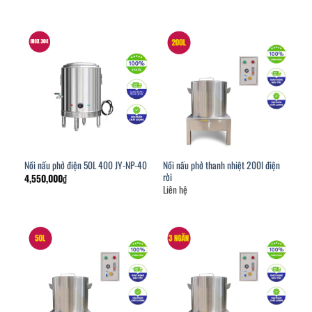
Nồi nấu phở thanh nhiệt 200l điện
Nồi nấu phở điện 50L 400 JY-NP-40
rời
4,550,000
₫
Liên hệ