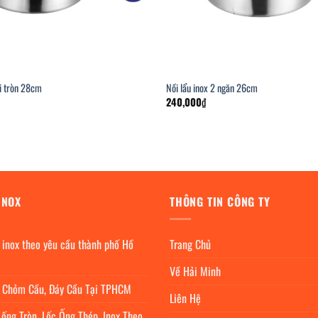
ai tròn 28cm
Nồi lẩu inox 2 ngăn 26cm
240,000
₫
INOX
THÔNG TIN CÔNG TY
 inox theo yêu cầu thành phố Hồ
Trang Chủ
Về Hải Minh
c Chỏm Cầu, Đáy Cầu Tại TPHCM
Liên Hệ
 ống Tròn, Lốc Ống Thép, Inox Theo