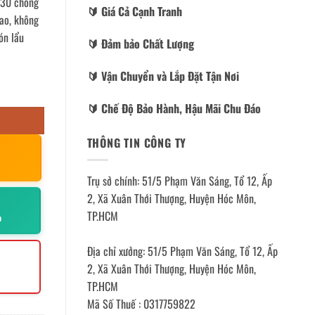
 430 chống
🔰️ Giá Cả Cạnh Tranh
cao, không
ón lẩu
🔰️ Đảm bảo Chất Lượng
🔰️ Vận Chuyển và Lắp Đặt Tận Nơi
🔰️ Chế Độ Bảo Hành, Hậu Mãi Chu Đáo
THÔNG TIN CÔNG TY
Trụ sở chính: 51/5 Phạm Văn Sáng, Tổ 12, Ấp
2, Xã Xuân Thới Thượng, Huyện Hóc Môn,
TP.HCM
p
Địa chỉ xưởng: 51/5 Phạm Văn Sáng, Tổ 12, Ấp
2, Xã Xuân Thới Thượng, Huyện Hóc Môn,
TP.HCM
Mã Số Thuế : 0317759822