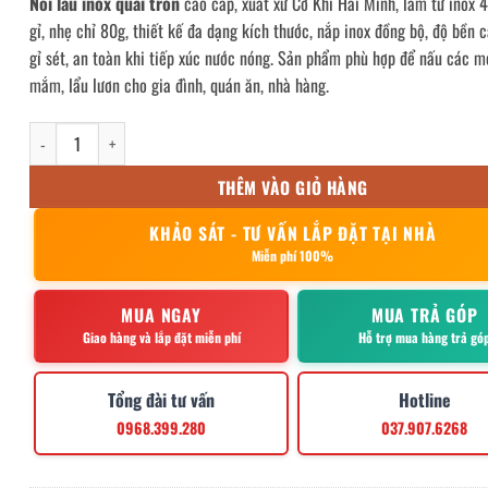
Nồi lẩu inox quai tròn
cao cấp, xuất xứ Cơ Khí Hải Minh, làm từ inox
gỉ, nhẹ chỉ 80g, thiết kế đa dạng kích thước, nắp inox đồng bộ, độ bền 
gỉ sét, an toàn khi tiếp xúc nước nóng. Sản phẩm phù hợp để nấu các m
mắm, lẩu lươn cho gia đình, quán ăn, nhà hàng.
Nồi lẩu inox quai tròn số lượng
THÊM VÀO GIỎ HÀNG
KHẢO SÁT - TƯ VẤN LẮP ĐẶT TẠI NHÀ
Miễn phí 100%
MUA NGAY
MUA TRẢ GÓP
Giao hàng và lắp đặt miễn phí
Hỗ trợ mua hàng trả gó
Tổng đài tư vấn
Hotline
0968.399.280
037.907.6268