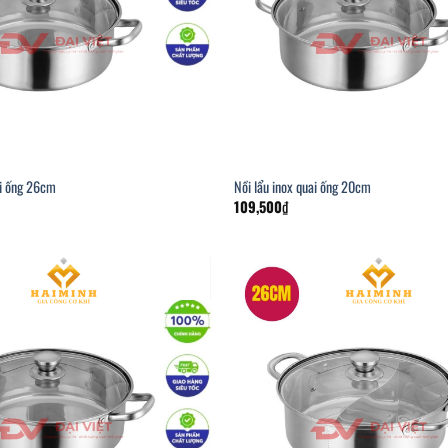
ai ống 26cm
Nồi lẩu inox quai ống 20cm
109,500
₫