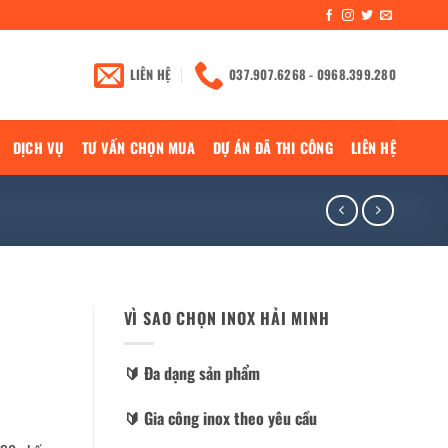
LIÊN HỆ
037.907.6268 - 0968.399.280
DỊCH VỤ
TƯ VẤN CHỌN MUA
DỰ ÁN ĐÃ THI CÔNG
LIÊN HỆ
VÌ SAO CHỌN INOX HẢI MINH
🔰️ Đa dạng sản phẩm
🔰️ Gia công inox theo yêu cầu