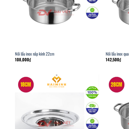
Nồi lẩu inox nắp kính 22cm
Nồi lẩu inox qu
108,000
₫
142,500
₫