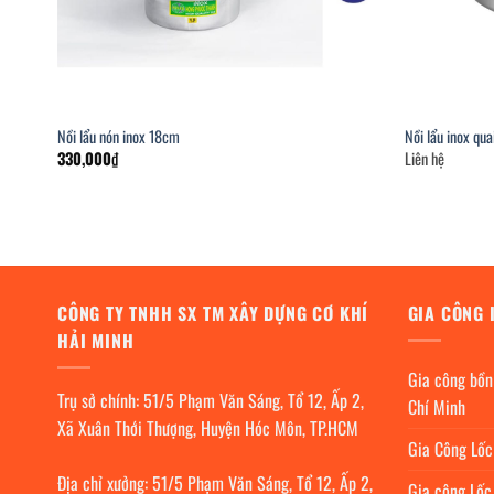
Nồi lẩu nón inox 18cm
Nồi lẩu inox qu
330,000
₫
Liên hệ
CÔNG TY TNHH SX TM XÂY DỰNG CƠ KHÍ
GIA CÔNG 
HẢI MINH
Gia công bồn
Trụ sở chính: 51/5 Phạm Văn Sáng, Tổ 12, Ấp 2,
Chí Minh
Xã Xuân Thới Thượng, Huyện Hóc Môn, TP.HCM
Gia Công Lố
Địa chỉ xưởng: 51/5 Phạm Văn Sáng, Tổ 12, Ấp 2,
Gia công Lốc