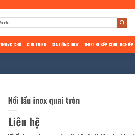
TRANG CHỦ
GIỚI THIỆU
GIA CÔNG INOX
THIẾT BỊ BẾP CÔNG NGHIỆP
Nồi lẩu inox quai tròn
Liên hệ