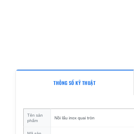
THÔNG SỐ KỸ THUẬT
Tên sản
Nồi lẩu inox quai tròn
phẩm
Mã sản