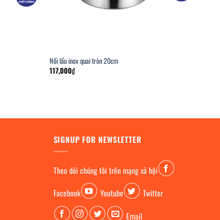
Nồi lẩu inox quai tròn 20cm
117,000
₫
SIGNUP FOR NEWSLETTER
Theo dỏi chúng tôi trên mạng xã hội
Facebook
Youtube
Twitter
Email