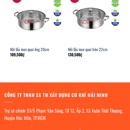
Nồi lẩu inox quai ống 20cm
Nồi lẩu inox quai tròn 22cm
109,500
₫
130,500
₫
CÔNG TY TNHH SX TM XÂY DỰNG CƠ KHÍ HẢI MINH
Trụ sở chính: 51/5 Phạm Văn Sáng, Tổ 12, Ấp 2, Xã Xuân Thới Thượng,
Huyện Hóc Môn, TP.HCM