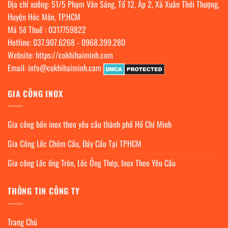
Địa chỉ xưởng: 51/5 Phạm Văn Sáng, Tổ 12, Ấp 2, Xã Xuân Thới Thượng,
Huyện Hóc Môn, TP.HCM
Mã Số Thuế : 0317759822
Hotline:
037.907.6268
-
0968.399.280
Website:
https://cokhihaiminh.com
Email:
info@cokhihaiminh.com
GIA CÔNG INOX
Gia công bồn inox theo yêu cầu thành phố Hồ Chí Minh
Gia Công Lốc Chỏm Cầu, Đáy Cầu Tại TPHCM
Gia công Lốc ống Tròn, Lốc Ống Thép, Inox Theo Yêu Cầu
THÔNG TIN CÔNG TY
Trang Chủ