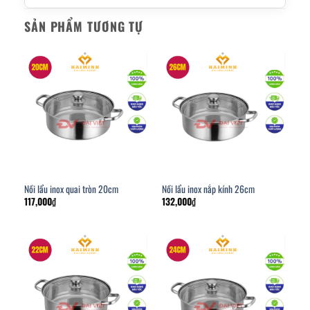
SẢN PHẨM TƯƠNG TỰ
Nồi lẩu inox quai tròn 20cm
Nồi lẩu inox nắp kính 26cm
117,000
₫
132,000
₫