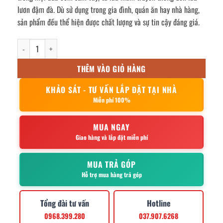
lươn đậm đà. Dù sử dụng trong gia đình, quán ăn hay nhà hàng,
sản phẩm đều thể hiện được chất lượng và sự tin cậy đáng giá.
Nồi lẩu inox quai tròn 26cm số lượng
THÊM VÀO GIỎ HÀNG
KHẢO SÁT - TƯ VẤN LẮP ĐẶT TẠI NHÀ
Miễn phí 100%
MUA NGAY
Giao hàng và lắp đặt miễn phí
MUA TRẢ GÓP
Hỗ trợ mua hàng trả góp
Tổng đài tư vấn
Hotline
0968.399.280
037.907.6268