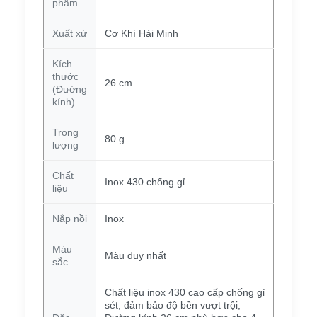
phẩm
Xuất xứ
Cơ Khí Hải Minh
Kích
thước
26 cm
(Đường
kính)
Trọng
80 g
lượng
Chất
Inox 430 chống gỉ
liệu
Nắp nồi
Inox
Màu
Màu duy nhất
sắc
Chất liệu inox 430 cao cấp chống gỉ
sét, đảm bảo độ bền vượt trội;