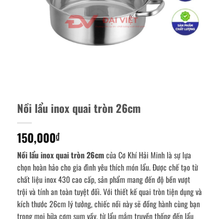
Nồi lẩu inox quai tròn 26cm
150,000
₫
Nồi lẩu inox quai tròn 26cm
của Cơ Khí Hải Minh là sự lựa
chọn hoàn hảo cho gia đình yêu thích món lẩu. Được chế tạo từ
chất liệu inox 430 cao cấp, sản phẩm mang đến độ bền vượt
trội và tính an toàn tuyệt đối. Với thiết kế quai tròn tiện dụng và
kích thước 26cm lý tưởng, chiếc nồi này sẽ đồng hành cùng bạn
trong mọi bữa cơm sum vầy, từ lẩu mắm truyền thống đến lẩu