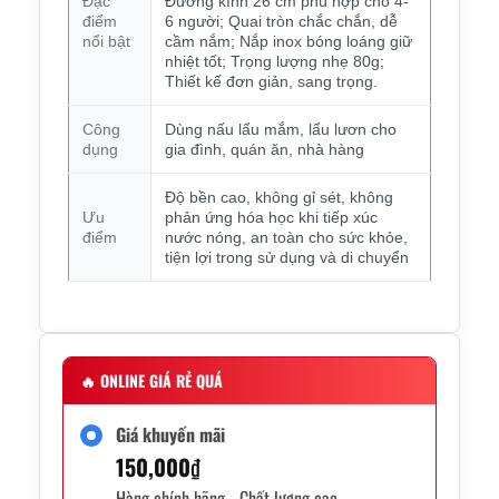
Đặc
Đường kính 26 cm phù hợp cho 4-
điểm
6 người; Quai tròn chắc chắn, dễ
nổi bật
cầm nắm; Nắp inox bóng loáng giữ
nhiệt tốt; Trọng lượng nhẹ 80g;
Thiết kế đơn giản, sang trọng.
Công
Dùng nấu lẩu mắm, lẩu lươn cho
dụng
gia đình, quán ăn, nhà hàng
Độ bền cao, không gỉ sét, không
Ưu
phản ứng hóa học khi tiếp xúc
điểm
nước nóng, an toàn cho sức khỏe,
tiện lợi trong sử dụng và di chuyển
🔥
ONLINE GIÁ RẺ QUÁ
Giá khuyến mãi
150,000
₫
Hàng chính hãng - Chất lượng cao