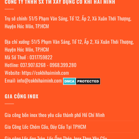
CÔNG TY TNHH SX TM XÂY DỰNG CƠ KHÍ HẢI MINH
Trụ sở chính: 51/5 Phạm Văn Sáng, Tổ 12, Ấp 2, Xã Xuân Thới Thượng,
Huyện Hóc Môn, TP.HCM
Địa chỉ xưởng: 51/5 Phạm Văn Sáng, Tổ 12, Ấp 2, Xã Xuân Thới Thượng,
Huyện Hóc Môn, TP.HCM
Mã Số Thuế : 0317759822
Hotline:
037.907.6268
-
0968.399.280
Website:
https://cokhihaiminh.com
Email:
info@cokhihaiminh.com
GIA CÔNG INOX
Gia công bồn inox theo yêu cầu thành phố Hồ Chí Minh
Gia Công Lốc Chỏm Cầu, Đáy Cầu Tại TPHCM
Gia công Lốc ống Tròn, Lốc Ống Thép, Inox Theo Yêu Cầu