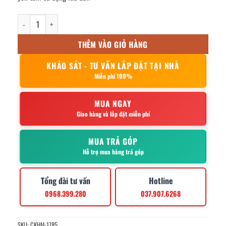
Nồi lẩu inox nắp kính 18cm số lượng
THÊM VÀO GIỎ HÀNG
KHẢO SÁT - TƯ VẤN LẮP ĐẶT TẠI NHÀ
Miễn phí 100%
MUA NGAY
Giao hàng và lắp đặt miễn phí
MUA TRẢ GÓP
Hỗ trợ mua hàng trả góp
Tổng đài tư vấn
Hotline
0968.399.280
037.907.6268
SKU:
CKHM-1785