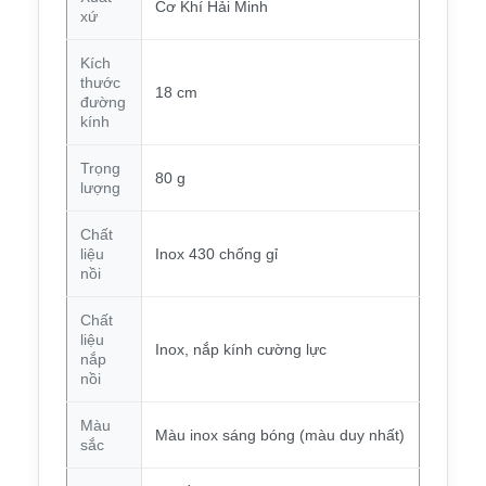
Cơ Khí Hải Minh
xứ
Kích
thước
18 cm
đường
kính
Trọng
80 g
lượng
Chất
liệu
Inox 430 chống gỉ
nồi
Chất
liệu
Inox, nắp kính cường lực
nắp
nồi
Màu
Màu inox sáng bóng (màu duy nhất)
sắc