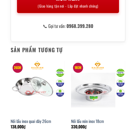
(Giao hàng tận nơi - Lắp đặt nhanh chóng)
📞 Gọi tư vấn:
0968.399.280
SẢN PHẨM TƯƠNG TỰ
Nồi lẩu inox quai dây 26cm
Nồi lẩu nón inox 18cm
138,000
₫
330,000
₫