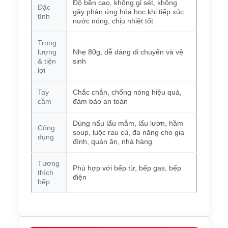
Độ bền cao, không gỉ sét, không
Đặc
gây phản ứng hóa học khi tiếp xúc
tính
nước nóng, chịu nhiệt tốt
Trọng
lượng
Nhẹ 80g, dễ dàng di chuyển và vệ
& tiện
sinh
lợi
Tay
Chắc chắn, chống nóng hiệu quả,
cầm
đảm bảo an toàn
Dùng nấu lẩu mắm, lẩu lươn, hầm
Công
soup, luộc rau củ, đa năng cho gia
dụng
đình, quán ăn, nhà hàng
Tương
Phù hợp với bếp từ, bếp gas, bếp
thích
điện
bếp