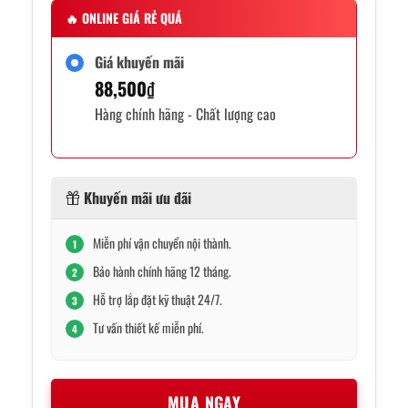
🔥
ONLINE GIÁ RẺ QUÁ
Giá khuyến mãi
88,500
₫
Hàng chính hãng - Chất lượng cao
Khuyến mãi ưu đãi
Miễn phí vận chuyển nội thành.
1
Bảo hành chính hãng 12 tháng.
2
Hỗ trợ lắp đặt kỹ thuật 24/7.
3
Tư vấn thiết kế miễn phí.
4
MUA NGAY