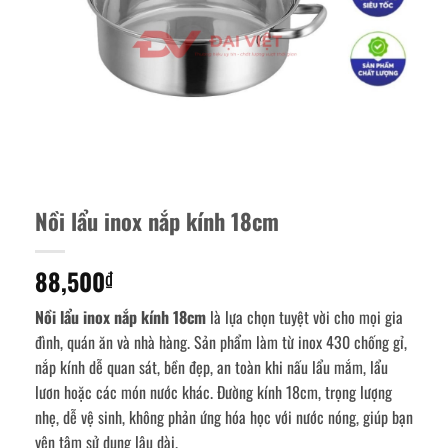
Nồi lẩu inox nắp kính 18cm
88,500
₫
Nồi lẩu inox nắp kính 18cm
là lựa chọn tuyệt vời cho mọi gia
đình, quán ăn và nhà hàng. Sản phẩm làm từ inox 430 chống gỉ,
nắp kính dễ quan sát, bền đẹp, an toàn khi nấu lẩu mắm, lẩu
lươn hoặc các món nước khác. Đường kính 18cm, trọng lượng
nhẹ, dễ vệ sinh, không phản ứng hóa học với nước nóng, giúp bạn
yên tâm sử dụng lâu dài.