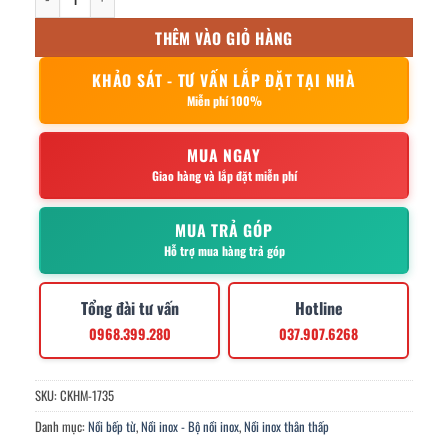
THÊM VÀO GIỎ HÀNG
KHẢO SÁT - TƯ VẤN LẮP ĐẶT TẠI NHÀ
Miễn phí 100%
MUA NGAY
Giao hàng và lắp đặt miễn phí
MUA TRẢ GÓP
Hỗ trợ mua hàng trả góp
Tổng đài tư vấn
Hotline
0968.399.280
037.907.6268
SKU:
CKHM-1735
Danh mục:
Nồi bếp từ
,
Nồi inox - Bộ nồi inox
,
Nồi inox thân thấp