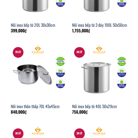
Nồi inox bếp từ 20L 30x30cm
Nồi inox bếp từ 3 đáy 100L 50x50cm
399,000
₫
1,755,000
₫
Nồi inox thân thấp 70L 45x45cm
Nồi inox bếp từ 40L 50x29cm
840,000
₫
756,000
₫