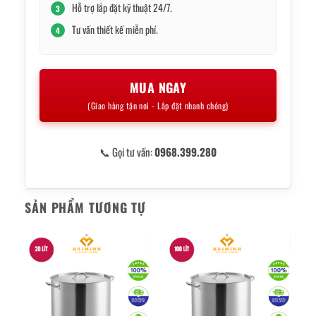
Hỗ trợ lắp đặt kỹ thuật 24/7.
3
Tư vấn thiết kế miễn phí.
4
MUA NGAY
(Giao hàng tận nơi - Lắp đặt nhanh chóng)
📞 Gọi tư vấn:
0968.399.280
SẢN PHẨM TƯƠNG TỰ