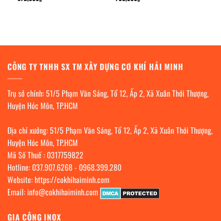
CÔNG TY TNHH SX TM XÂY DỰNG CƠ KHÍ HẢI MINH
Trụ sở chính: 51/5 Phạm Văn Sáng, Tổ 12, Ấp 2, Xã Xuân Thới Thượng,
Huyện Hóc Môn, TP.HCM
Địa chỉ xưởng: 51/5 Phạm Văn Sáng, Tổ 12, Ấp 2, Xã Xuân Thới Thượng,
Huyện Hóc Môn, TP.HCM
Mã Số Thuế : 0317759822
Hotline:
037.907.6268
-
0968.399.280
Website:
https://cokhihaiminh.com
Email:
info@cokhihaiminh.com
GIA CÔNG INOX