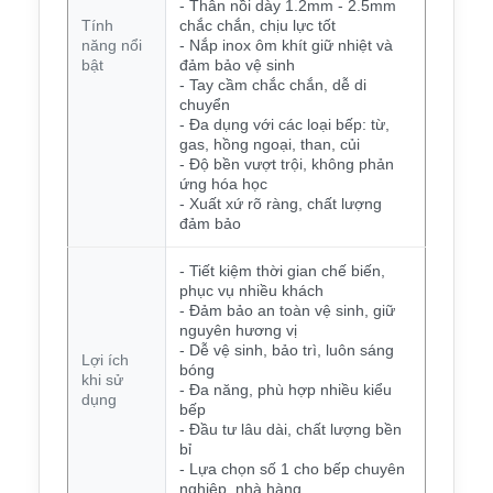
- Thân nồi dày 1.2mm - 2.5mm
Tính
chắc chắn, chịu lực tốt
năng nổi
- Nắp inox ôm khít giữ nhiệt và
bật
đảm bảo vệ sinh
- Tay cầm chắc chắn, dễ di
chuyển
- Đa dụng với các loại bếp: từ,
gas, hồng ngoại, than, củi
- Độ bền vượt trội, không phản
ứng hóa học
- Xuất xứ rõ ràng, chất lượng
đảm bảo
- Tiết kiệm thời gian chế biến,
phục vụ nhiều khách
- Đảm bảo an toàn vệ sinh, giữ
nguyên hương vị
- Dễ vệ sinh, bảo trì, luôn sáng
Lợi ích
bóng
khi sử
- Đa năng, phù hợp nhiều kiểu
dụng
bếp
- Đầu tư lâu dài, chất lượng bền
bỉ
- Lựa chọn số 1 cho bếp chuyên
nghiệp, nhà hàng