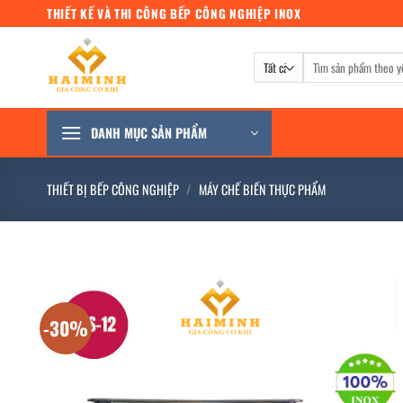
Bỏ
THIẾT KẾ VÀ THI CÔNG BẾP CÔNG NGHIỆP INOX
qua
nội
Tìm
dung
kiếm:
DANH MỤC SẢN PHẨM
THIẾT BỊ BẾP CÔNG NGHIỆP
/
MÁY CHẾ BIẾN THỰC PHẨM
-30%