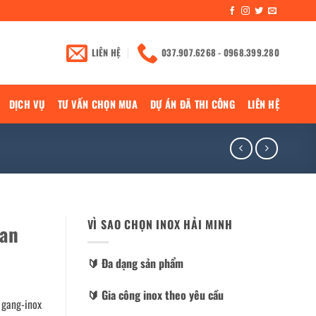
LIÊN HỆ
037.907.6268 - 0968.399.280
DỊCH VỤ
TƯ VẤN CHỌN MUA
DỰ ÁN ĐÃ THI CÔNG
LIÊN HỆ
VÌ SAO CHỌN INOX HẢI MINH
wan
🔰️ Đa dạng sản phẩm
🔰️ Gia công inox theo yêu cầu
 gang-inox