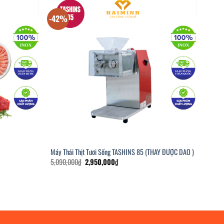
-42%
Máy Thái Thịt Tươi Sống TASHINS 85 (THAY ĐƯỢC DAO )
Giá
Giá
5,090,000
₫
2,950,000
₫
gốc
hiện
là:
tại
5,090,000₫.
là:
2,950,000₫.