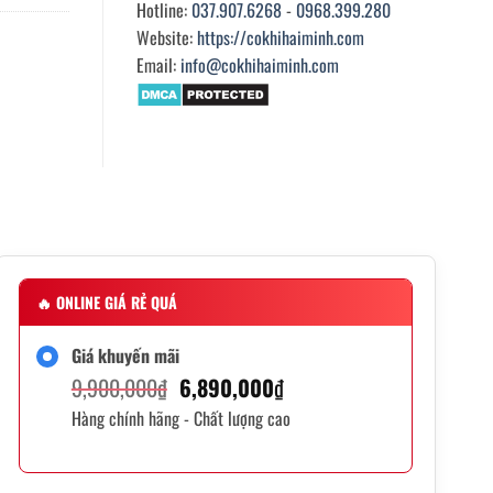
Hotline:
037.907.6268
-
0968.399.280
Website:
https://cokhihaiminh.com
Email:
info@cokhihaiminh.com
🔥
ONLINE GIÁ RẺ QUÁ
Giá khuyến mãi
Giá
Giá
9,900,000
₫
6,890,000
₫
Hàng chính hãng - Chất lượng cao
gốc
hiện
là:
tại
9,900,000₫.
là: