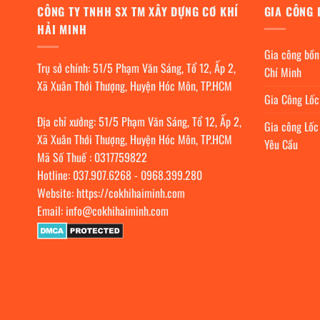
CÔNG TY TNHH SX TM XÂY DỰNG CƠ KHÍ
GIA CÔNG 
HẢI MINH
Gia công bồn
Trụ sở chính: 51/5 Phạm Văn Sáng, Tổ 12, Ấp 2,
Chí Minh
Xã Xuân Thới Thượng, Huyện Hóc Môn, TP.HCM
Gia Công Lố
Địa chỉ xưởng: 51/5 Phạm Văn Sáng, Tổ 12, Ấp 2,
Gia công Lốc
Xã Xuân Thới Thượng, Huyện Hóc Môn, TP.HCM
Yêu Cầu
Mã Số Thuế : 0317759822
Hotline:
037.907.6268
-
0968.399.280
Website:
https://cokhihaiminh.com
Email:
info@cokhihaiminh.com