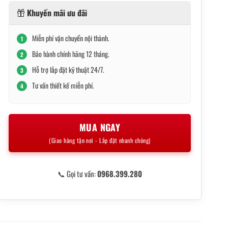
Khuyến mãi ưu đãi
6,890,000₫.
Miễn phí vận chuyển nội thành.
1
Bảo hành chính hãng 12 tháng.
2
Hỗ trợ lắp đặt kỹ thuật 24/7.
3
Tư vấn thiết kế miễn phí.
4
MUA NGAY
(Giao hàng tận nơi - Lắp đặt nhanh chóng)
📞 Gọi tư vấn:
0968.399.280