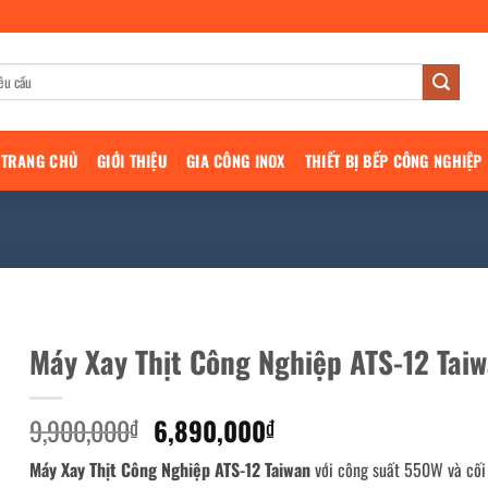
TRANG CHỦ
GIỚI THIỆU
GIA CÔNG INOX
THIẾT BỊ BẾP CÔNG NGHIỆP
Máy Xay Thịt Công Nghiệp ATS-12 Tai
Giá
Giá
9,900,000
6,890,000
₫
₫
gốc
hiện
Máy Xay Thịt Công Nghiệp ATS-12 Taiwan
với công suất 550W và cối
là:
tại