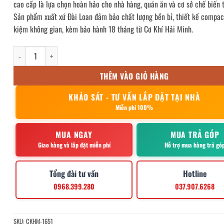
cao cấp là lựa chọn hoàn hảo cho nhà hàng, quán ăn và cơ sở chế biến
9,900,000₫.
là:
Sản phẩm xuất xứ Đài Loan đảm bảo chất lượng bền bỉ, thiết kế compact
6,890,000₫.
kiệm không gian, kèm bảo hành 18 tháng từ Cơ Khí Hải Minh.
Máy Xay Thịt Công Nghiệp ATS-12 Taiwan số lượng
THÊM VÀO GIỎ HÀNG
KHẢO SÁT - TƯ VẤN LẮP ĐẶT TẠI NHÀ
Miễn phí 100%
MUA NGAY
MUA TRẢ GÓP
Giao hàng và lắp đặt miễn phí
Hỗ trợ mua hàng trả gó
Tổng đài tư vấn
Hotline
0968.399.280
037.907.6268
SKU:
CKHM-1651