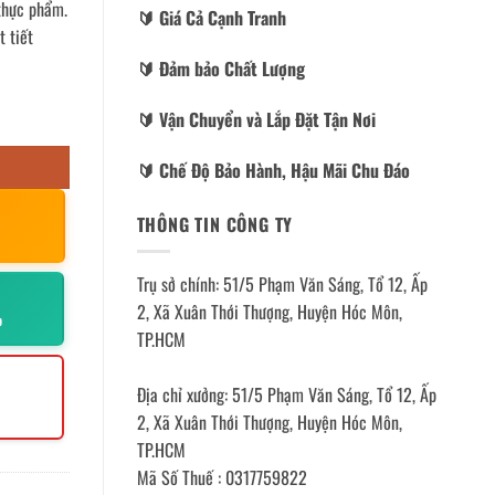
 thực phẩm.
🔰️ Giá Cả Cạnh Tranh
 tiết
🔰️ Đảm bảo Chất Lượng
🔰️ Vận Chuyển và Lắp Đặt Tận Nơi
🔰️ Chế Độ Bảo Hành, Hậu Mãi Chu Đáo
THÔNG TIN CÔNG TY
Trụ sở chính: 51/5 Phạm Văn Sáng, Tổ 12, Ấp
2, Xã Xuân Thới Thượng, Huyện Hóc Môn,
p
TP.HCM
Địa chỉ xưởng: 51/5 Phạm Văn Sáng, Tổ 12, Ấp
2, Xã Xuân Thới Thượng, Huyện Hóc Môn,
TP.HCM
Mã Số Thuế : 0317759822