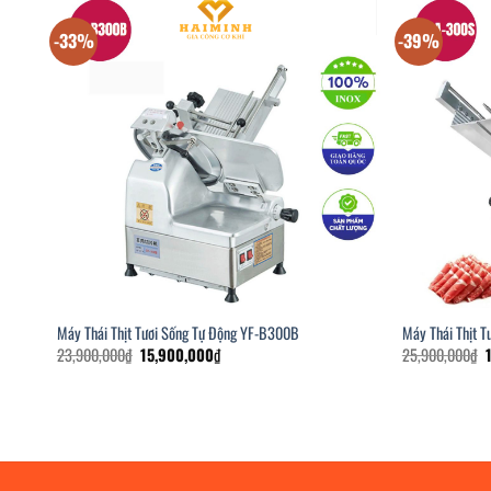
-33%
-39%
Máy Thái Thịt Tươi Sống Tự Động YF-B300B
Máy Thái Thịt 
Giá
Giá
G
23,900,000
₫
15,900,000
₫
25,900,000
₫
gốc
hiện
là:
tại
l
23,900,000₫.
là:
15,900,000₫.