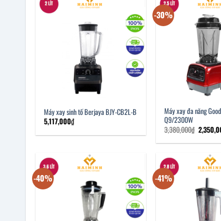
-30%
Máy xay đa năng Good
Máy xay sinh tố Berjaya BJY-CB2L-B
Q9/2300W
5,117,000
₫
Giá
3,380,000
₫
2,350,
gốc
là:
3,380,0
-40%
-41%