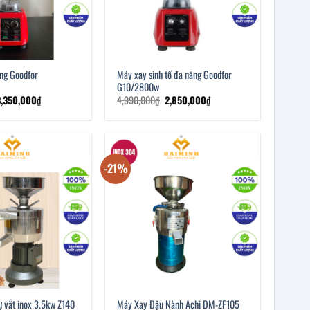
ng Goodfor
Máy xay sinh tố đa năng Goodfor
G10/2800w
iá
Giá
Giá
Giá
3,350,000
₫
4,990,000
₫
2,850,000
₫
ốc
hiện
gốc
hiện
à:
tại
là:
tại
,390,000₫.
là:
4,990,000₫.
là:
3,350,000₫.
2,850,000₫.
-21%
ự vắt inox 3.5kw Z140
Máy Xay Đậu Nành Achi DM-ZF105