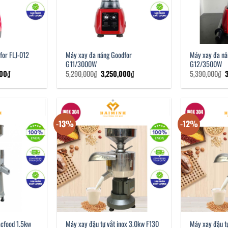
for FLJ-012
Máy xay đa năng Goodfor
Máy xay đa nă
G11/3000W
G12/3500W
Giá
Giá
Giá
G
000
₫
5,290,000
₫
3,250,000
₫
5,390,000
₫
hiện
gốc
hiện
g
tại
là:
tại
l
00₫.
là:
5,290,000₫.
là:
5
2,050,000₫.
3,250,000₫.
-13%
-12%
acfood 1.5kw
Máy xay đậu tự vắt inox 3.0kw F130
Máy xay đậu t