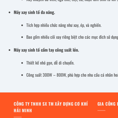
Máy xay sinh tố đa năng.
Tích hợp nhiều chức năng như xay, ép, và nghiền.
Bao gồm nhiều cối xay riêng biệt cho các mục đích sử dụng 
Máy xay sinh tố cầm tay công suất lớn.
Thiết kế nhỏ gọn, dễ di chuyển.
Công suất 300W – 800W, phù hợp cho nhu cầu cá nhân hoặ
CÔNG TY TNHH SX TM XÂY DỰNG CƠ KHÍ
GIA CÔNG 
HẢI MINH