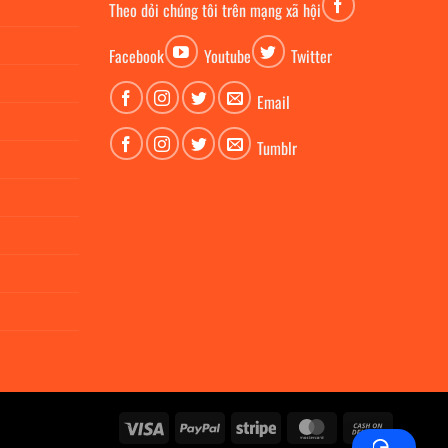
Theo dỏi chúng tôi trên mạng xã hội
Facebook
Youtube
Twitter
Email
Tumblr
Visa
PayPal
Stripe
MasterCard
Cash