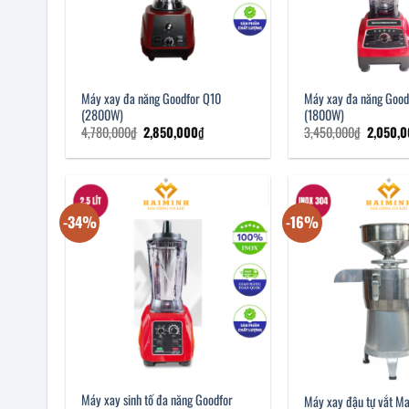
Máy xay đa năng Goodfor Q10
Máy xay đa năng Good
(2800W)
(1800W)
Giá
Giá
Giá
4,780,000
₫
2,850,000
₫
3,450,000
₫
2,050,
gốc
hiện
gốc
là:
tại
là:
4,780,000₫.
là:
3,450,0
2,850,000₫.
-34%
-16%
Máy xay sinh tố đa năng Goodfor
Máy xay đậu tự vắt M