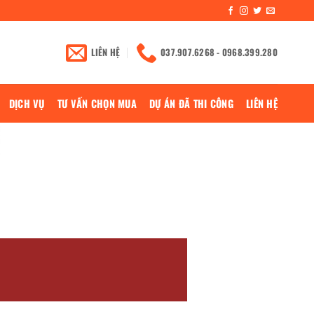
LIÊN HỆ
037.907.6268 - 0968.399.280
DỊCH VỤ
TƯ VẤN CHỌN MUA
DỰ ÁN ĐÃ THI CÔNG
LIÊN HỆ