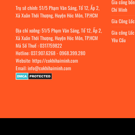
Gia công bồn
Trụ sở chính: 51/5 Phạm Văn Sáng, Tổ 12, Ấp 2,
Chí Minh
Xã Xuân Thới Thượng, Huyện Hóc Môn, TP.HCM
Gia Công Lố
Địa chỉ xưởng: 51/5 Phạm Văn Sáng, Tổ 12, Ấp 2,
Gia công Lốc
Xã Xuân Thới Thượng, Huyện Hóc Môn, TP.HCM
Yêu Cầu
Mã Số Thuế : 0317759822
Hotline:
037.907.6268
-
0968.399.280
Website:
https://cokhihaiminh.com
Email:
info@cokhihaiminh.com