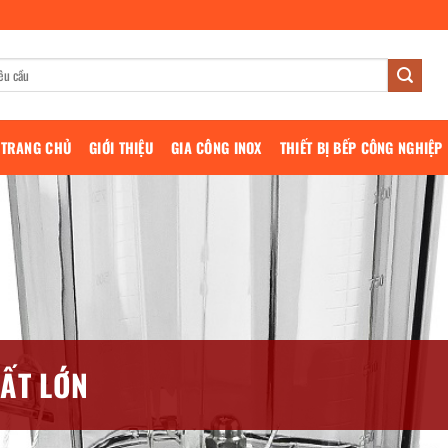
TRANG CHỦ
GIỚI THIỆU
GIA CÔNG INOX
THIẾT BỊ BẾP CÔNG NGHIỆP
UẤT LỚN