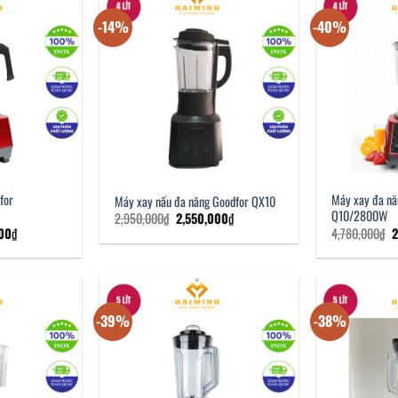
-14%
-40%
for
Máy xay đa nă
Máy xay nấu đa năng Goodfor QX10
Q10/2800W
Giá
Giá
2,950,000
₫
2,550,000
₫
gốc
hiện
Giá
G
000
₫
4,780,000
₫
là:
tại
hiện
g
2,950,000₫.
là:
tại
l
2,550,000₫.
00₫.
là:
4
2,350,000₫.
-39%
-38%