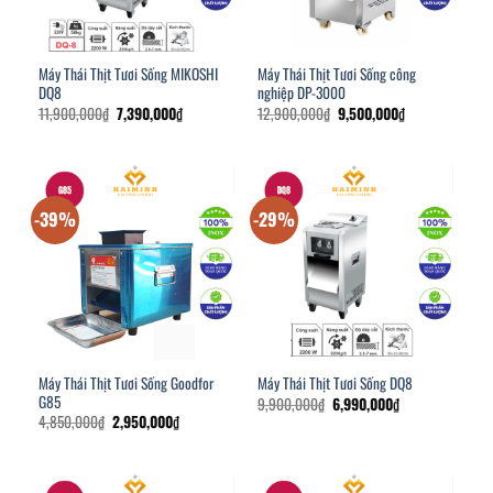
Máy Thái Thịt Tươi Sống MIKOSHI
Máy Thái Thịt Tươi Sống công
DQ8
nghiệp DP-3000
Giá
Giá
Giá
Giá
11,900,000
₫
7,390,000
₫
12,900,000
₫
9,500,000
₫
gốc
hiện
gốc
hiện
là:
tại
là:
tại
11,900,000₫.
là:
12,900,000₫.
là:
7,390,000₫.
9,500,000₫.
-39%
-29%
Máy Thái Thịt Tươi Sống Goodfor
Máy Thái Thịt Tươi Sống DQ8
G85
Giá
Giá
9,900,000
₫
6,990,000
₫
gốc
hiện
Giá
Giá
4,850,000
₫
2,950,000
₫
là:
tại
gốc
hiện
9,900,000₫.
là:
là:
tại
6,990,000₫.
4,850,000₫.
là:
2,950,000₫.