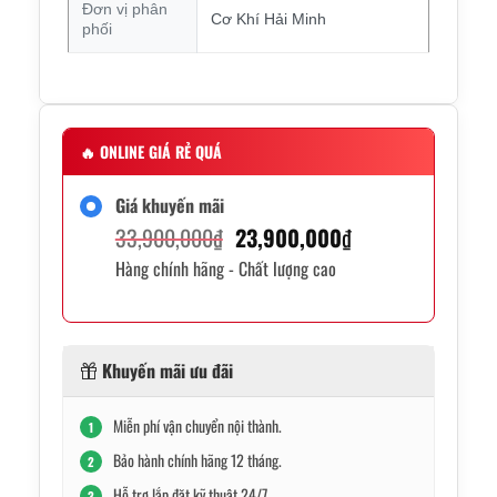
Đơn vị phân
Cơ Khí Hải Minh
phối
🔥
ONLINE GIÁ RẺ QUÁ
Giá khuyến mãi
Giá
Giá
33,900,000
₫
23,900,000
₫
Hàng chính hãng - Chất lượng cao
gốc
hiện
là:
tại
33,900,000₫.
là:
Khuyến mãi ưu đãi
23,900,000₫.
Miễn phí vận chuyển nội thành.
1
Bảo hành chính hãng 12 tháng.
2
Hỗ trợ lắp đặt kỹ thuật 24/7.
3