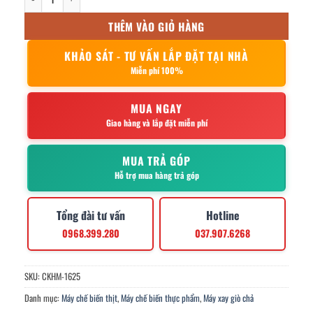
THÊM VÀO GIỎ HÀNG
KHẢO SÁT - TƯ VẤN LẮP ĐẶT TẠI NHÀ
Miễn phí 100%
MUA NGAY
Giao hàng và lắp đặt miễn phí
MUA TRẢ GÓP
Hỗ trợ mua hàng trả góp
Tổng đài tư vấn
Hotline
0968.399.280
037.907.6268
SKU:
CKHM-1625
Danh mục:
Máy chế biến thịt
,
Máy chế biến thực phẩm
,
Máy xay giò chả