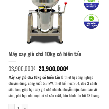
Máy xay giò chả 10kg có biến tần
Giá
Giá
33,900,000
23,900,000
₫
₫
gốc
hiện
Máy xay giò chả 10kg có biến tần
là thiết bị công nghiệp
là:
tại
chuyên dụng, công suất 5,6 kW, thiết kế inox 304, dao 3 cánh
33,900,000₫.
là:
siêu bén, giúp bạn xay giò chả nhanh, nhuyễn mịn, đảm bảo vệ
23,900,000₫.
sinh, phù hợp cho mọi cơ sở sản xuất, bảo hành lên tới 18 tháng.
Máy xay giò chả 10kg có biến tần số lượng