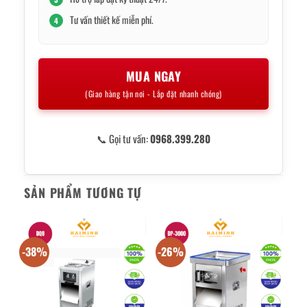
Tư vấn thiết kế miễn phí.
4
MUA NGAY
(Giao hàng tận nơi - Lắp đặt nhanh chóng)
📞 Gọi tư vấn:
0968.399.280
SẢN PHẨM TƯƠNG TỰ
-38%
-26%