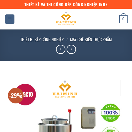
Bỏ
THIẾT KẾ VÀ THI CÔNG BẾP CÔNG NGHIỆP INOX
qua
nội
0
dung
THIẾT BỊ BẾP CÔNG NGHIỆP
/
MÁY CHẾ BIẾN THỰC PHẨM
-29%