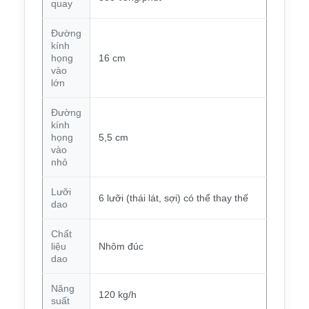
quay
Đường
kính
họng
16 cm
vào
lớn
Đường
kính
họng
5,5 cm
vào
nhỏ
Lưỡi
6 lưỡi (thái lát, sợi) có thể thay thế
dao
Chất
liệu
Nhôm đúc
dao
Năng
120 kg/h
suất