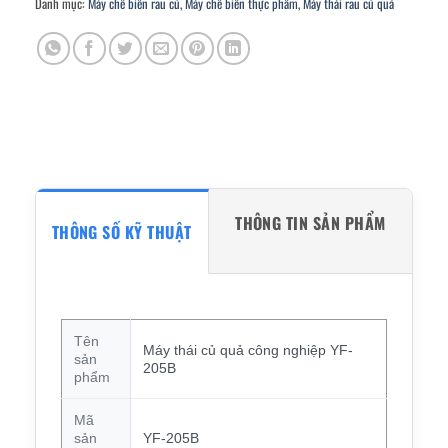
Danh mục:
Máy chế biến rau củ
,
Máy chế biến thực phẩm
,
Máy thái rau củ quả
THÔNG TIN SẢN PHẨM
THÔNG SỐ KỸ THUẬT
Tên
Máy thái củ quả công nghiệp YF-
sản
205B
phẩm
Mã
sản
YF-205B