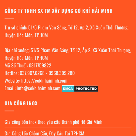
CÔNG TY TNHH SX TM XÂY DỰNG CƠ KHÍ HẢI MINH
Trụ sở chính: 51/5 Phạm Văn Sáng, Tổ 12, Ấp 2, Xã Xuân Thới Thượng,
Huyện Hóc Môn, TP.HCM
Địa chỉ xưởng: 51/5 Phạm Văn Sáng, Tổ 12, Ấp 2, Xã Xuân Thới Thượng,
Huyện Hóc Môn, TP.HCM
Mã Số Thuế : 0317759822
Hotline:
037.907.6268
-
0968.399.280
Website:
https://cokhihaiminh.com
Email:
info@cokhihaiminh.com
GIA CÔNG INOX
Gia công bồn inox theo yêu cầu thành phố Hồ Chí Minh
Gia Công Lốc Chỏm Cầu, Đáy Cầu Tại TPHCM