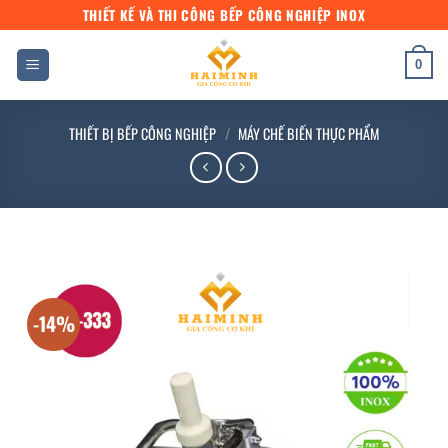
Bỏ
THIẾT KẾ VÀ THI CÔNG BẾP CÔNG NGHIỆP INOX
qua
nội
0
dung
THIẾT BỊ BẾP CÔNG NGHIỆP
/
MÁY CHẾ BIẾN THỰC PHẨM
-14%