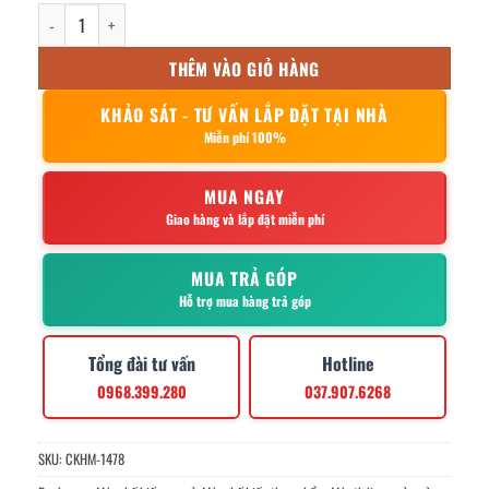
Máy thái củ quả công nghiệp YF-205B số lượng
THÊM VÀO GIỎ HÀNG
KHẢO SÁT - TƯ VẤN LẮP ĐẶT TẠI NHÀ
Miễn phí 100%
MUA NGAY
Giao hàng và lắp đặt miễn phí
MUA TRẢ GÓP
Hỗ trợ mua hàng trả góp
Tổng đài tư vấn
Hotline
0968.399.280
037.907.6268
SKU:
CKHM-1478