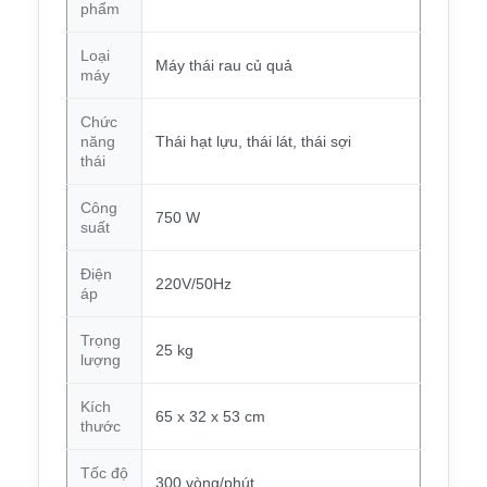
phẩm
Loại
Máy thái rau củ quả
máy
Chức
năng
Thái hạt lựu, thái lát, thái sợi
thái
Công
750 W
suất
Điện
220V/50Hz
áp
Trọng
25 kg
lượng
Kích
65 x 32 x 53 cm
thước
Tốc độ
300 vòng/phút