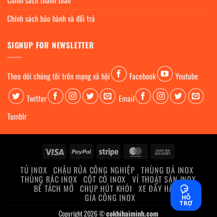
Chính sách thanh toán
Chính sách bảo hành và đổi trả
SIGNUP FOR NEWSLETTER
Theo dỏi chúng tôi trên mạng xã hội
Facebook
Youtube
Twitter
Email
Tumblr
Visa
PayPal
Stripe
MasterCard
Cash
On
TỦ INOX
CHẬU RỬA CÔNG NGHIỆP
THÙNG ĐÁ INOX
Delivery
THÙNG RÁC INOX
CỘT CỜ INOX
VỈ THOÁT SÀN INOX
BỂ TÁCH MỠ
CHỤP HÚT KHÓI
XE ĐẨY HÀNG
GIA CÔNG INOX
HỖ
TRỢ
Copyright 2026 ©
cokhihaiminh.com