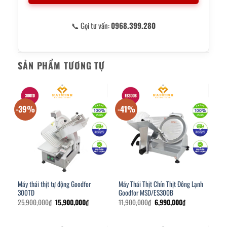
📞 Gọi tư vấn:
0968.399.280
SẢN PHẨM TƯƠNG TỰ
-39%
-41%
Máy thái thịt tự động Goodfor
Máy Thái Thịt Chín Thịt Đông Lạnh
300TD
Goodfor MSD/ES300B
Giá
Giá
Giá
Giá
25,900,000
₫
15,900,000
₫
11,900,000
₫
6,990,000
₫
gốc
hiện
gốc
hiện
là:
tại
là:
tại
25,900,000₫.
là:
11,900,000₫.
là: