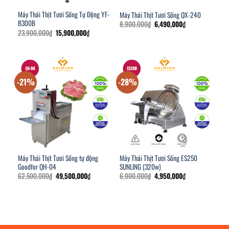
Máy Thái Thịt Tươi Sống Tự Động YF-
Máy Thái Thịt Tươi Sống QX-240
B300B
Giá
Giá
8,900,000
₫
6,490,000
₫
gốc
hiện
Giá
Giá
23,900,000
₫
15,900,000
₫
là:
tại
gốc
hiện
8,900,000₫.
là:
là:
tại
6,490,000₫.
23,900,000₫.
là:
15,900,000₫.
-21%
-28%
Máy Thái Thịt Tươi Sống tự động
Máy Thái Thịt Tươi Sống ES250
Goodfor QH-04
SUNLING (320w)
Giá
Giá
Giá
Giá
62,500,000
₫
49,500,000
₫
6,900,000
₫
4,950,000
₫
gốc
hiện
gốc
hiện
là:
tại
là:
tại
62,500,000₫.
là:
6,900,000₫.
là:
49,500,000₫.
4,950,000₫.