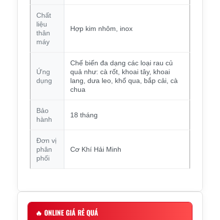
Chất
liệu
Hợp kim nhôm, inox
thân
máy
Chế biến đa dạng các loại rau củ
Ứng
quả như: cà rốt, khoai tây, khoai
dụng
lang, dưa leo, khổ qua, bắp cải, cà
chua
Bảo
18 tháng
hành
Đơn vị
phân
Cơ Khí Hải Minh
phối
🔥
ONLINE GIÁ RẺ QUÁ