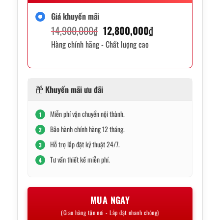
Giá khuyến mãi
Giá
Giá
14,900,000
₫
12,800,000
₫
Hàng chính hãng - Chất lượng cao
gốc
hiện
là:
tại
14,900,000₫.
là:
Khuyến mãi ưu đãi
12,800,000₫.
Miễn phí vận chuyển nội thành.
1
Bảo hành chính hãng 12 tháng.
2
Hỗ trợ lắp đặt kỹ thuật 24/7.
3
Tư vấn thiết kế miễn phí.
4
MUA NGAY
(Giao hàng tận nơi - Lắp đặt nhanh chóng)