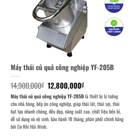
Máy thái củ quả công nghiệp YF-205B
Giá
Giá
14,900,000
12,800,000
₫
₫
gốc
hiện
Máy thái củ quả công nghiệp YF-205B
là thiết bị lý tưởng
là:
tại
cho nhà hàng, bếp ăn công nghiệp, giúp thái lát, thái sợi, thái
14,900,000₫.
là:
hạt lựu nhanh chóng, đều đẹp, năng suất cao, chất liệu bền bỉ,
12,800,000₫.
dễ sử dụng và vệ sinh, bảo hành 18 tháng, phân phối chính hãng
bởi Cơ Khí Hải Minh.