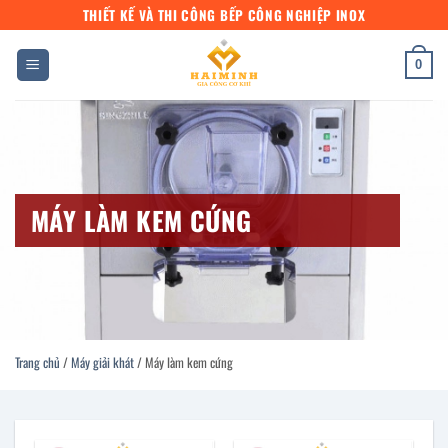
Bỏ
THIẾT KẾ VÀ THI CÔNG BẾP CÔNG NGHIỆP INOX
qua
nội
0
dung
MÁY LÀM KEM CỨNG
Trang chủ
/
Máy giải khát
/
Máy làm kem cứng