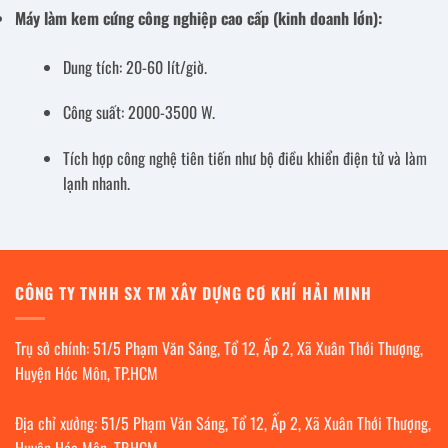
Máy làm kem cứng công nghiệp cao cấp (kinh doanh lớn):
Dung tích: 20-60 lít/giờ.
Công suất: 2000-3500 W.
Tích hợp công nghệ tiên tiến như bộ điều khiển điện tử và làm
lạnh nhanh.
CÔNG TY TNHH SX TM XÂY DỰNG CƠ KHÍ HẢI MINH
Trụ sở chính: 51/5 Phạm Văn Sáng, Tổ 12, Ấp 2, Xã Xuân Thới Thượng,
Huyện Hóc Môn, TP.HCM
Địa chỉ xưởng: 51/5 Phạm Văn Sáng, Tổ 12, Ấp 2, Xã Xuân Thới Thượng,
Huyện Hóc Môn, TP.HCM