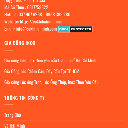
Mã Số Thuế : 0317759822
Hotline:
037.907.6268
-
0968.399.280
Website:
https://cokhihaiminh.com
Email:
info@cokhihaiminh.com
GIA CÔNG INOX
Gia công bồn inox theo yêu cầu thành phố Hồ Chí Minh
Gia Công Lốc Chỏm Cầu, Đáy Cầu Tại TPHCM
Gia công Lốc ống Tròn, Lốc Ống Thép, Inox Theo Yêu Cầu
THÔNG TIN CÔNG TY
Trang Chủ
Về Hải Minh