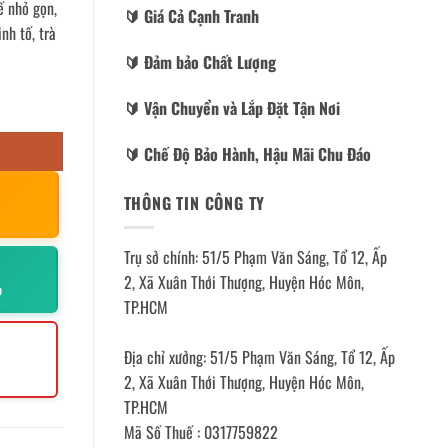
ế nhỏ gọn,
🔰️ Giá Cả Cạnh Tranh
nh tố, trà
🔰️ Đảm bảo Chất Lượng
🔰️ Vận Chuyển và Lắp Đặt Tận Nơi
🔰️ Chế Độ Bảo Hành, Hậu Mãi Chu Đáo
THÔNG TIN CÔNG TY
Trụ sở chính: 51/5 Phạm Văn Sáng, Tổ 12, Ấp
2, Xã Xuân Thới Thượng, Huyện Hóc Môn,
p
TP.HCM
Địa chỉ xưởng: 51/5 Phạm Văn Sáng, Tổ 12, Ấp
2, Xã Xuân Thới Thượng, Huyện Hóc Môn,
TP.HCM
Mã Số Thuế : 0317759822