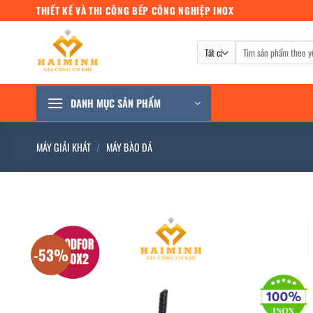
Bỏ
THIẾT KẾ VÀ THI CÔNG BẾP CÔNG NGHIỆP INOX
qua
nội
Tìm
dung
kiếm:
DANH MỤC SẢN PHẨM
MÁY GIẢI KHÁT
/
MÁY BÀO ĐÁ
-53%