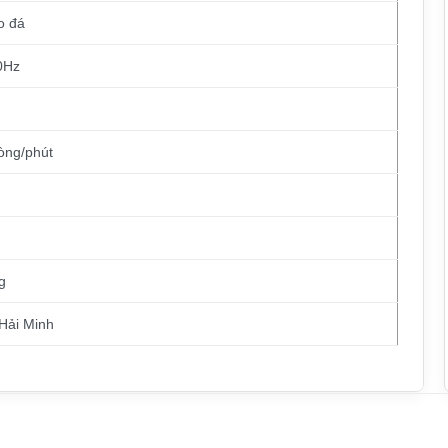
o đá
0Hz
òng/phút
g
Hải Minh