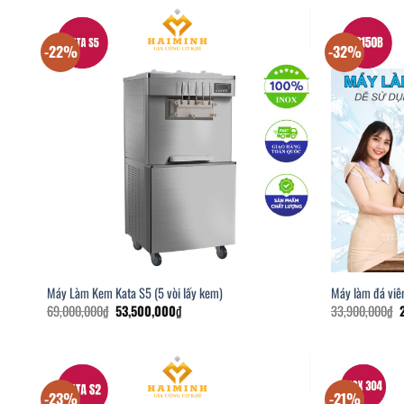
-22%
-32%
Máy Làm Kem Kata S5 (5 vòi lấy kem)
Máy làm đá viê
Giá
Giá
G
69,000,000
₫
53,500,000
₫
33,900,000
₫
gốc
hiện
là:
tại
l
69,000,000₫.
là:
53,500,000₫.
-23%
-21%