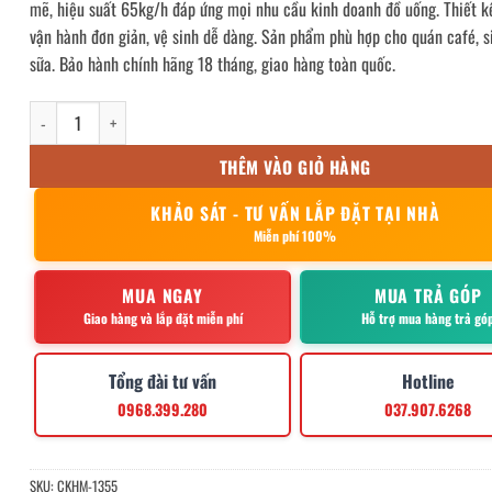
mẽ, hiệu suất 65kg/h đáp ứng mọi nhu cầu kinh doanh đồ uống. Thiết k
1,590,000₫.
là:
vận hành đơn giản, vệ sinh dễ dàng. Sản phẩm phù hợp cho quán café, si
750,000₫.
sữa. Bảo hành chính hãng 18 tháng, giao hàng toàn quốc.
Máy bào đá Goodfor 300x2 số lượng
THÊM VÀO GIỎ HÀNG
KHẢO SÁT - TƯ VẤN LẮP ĐẶT TẠI NHÀ
Miễn phí 100%
MUA NGAY
MUA TRẢ GÓP
Giao hàng và lắp đặt miễn phí
Hỗ trợ mua hàng trả gó
Tổng đài tư vấn
Hotline
0968.399.280
037.907.6268
SKU:
CKHM-1355