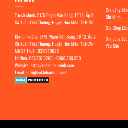
Gia công bồn
Trụ sở chính: 51/5 Phạm Văn Sáng, Tổ 12, Ấp 2,
Chí Minh
Xã Xuân Thới Thượng, Huyện Hóc Môn, TP.HCM
Gia Công Lố
Địa chỉ xưởng: 51/5 Phạm Văn Sáng, Tổ 12, Ấp 2,
Gia công Lốc
Xã Xuân Thới Thượng, Huyện Hóc Môn, TP.HCM
Yêu Cầu
Mã Số Thuế : 0317759822
Hotline:
037.907.6268
-
0968.399.280
Website:
https://cokhihaiminh.com
Email:
info@cokhihaiminh.com