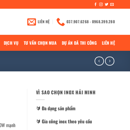
LIÊN HỆ
037.907.6268 - 0968.399.280
DỊCH VỤ
TƯ VẤN CHỌN MUA
DỰ ÁN ĐÃ THI CÔNG
LIÊN HỆ
VÌ SAO CHỌN INOX HẢI MINH
🔰️ Đa dạng sản phẩm
🔰️ Gia công inox theo yêu cầu
300W mạnh