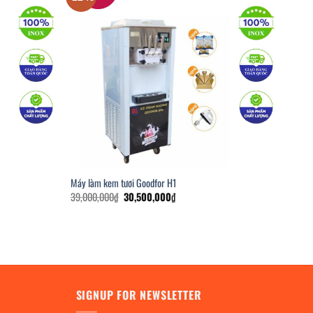
Máy làm kem tươi Goodfor H1
Giá
Giá
39,000,000
₫
30,500,000
₫
gốc
hiện
là:
tại
39,000,000₫.
là:
.
30,500,000₫.
SIGNUP FOR NEWSLETTER