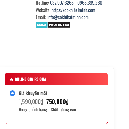
Hotline:
037.907.6268
-
0968.399.280
Website:
https://cokhihaiminh.com
Email:
info@cokhihaiminh.com
🔥
ONLINE GIÁ RẺ QUÁ
Giá khuyến mãi
Giá
Giá
1,590,000
₫
750,000
₫
Hàng chính hãng - Chất lượng cao
gốc
hiện
là:
tại
1,590,000₫.
là: