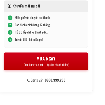
Khuyến mãi ưu đãi
750,000₫.
Miễn phí vận chuyển nội thành.
1
Bảo hành chính hãng 12 tháng.
2
Hỗ trợ lắp đặt kỹ thuật 24/7.
3
Tư vấn thiết kế miễn phí.
4
MUA NGAY
(Giao hàng tận nơi - Lắp đặt nhanh chóng)
📞 Gọi tư vấn:
0968.399.280