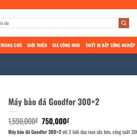
TRANG CHỦ
GIỚI THIỆU
GIA CÔNG INOX
THIẾT BỊ BẾP CÔNG NGHIỆP
Máy bào đá Goodfor 300×2
Giá
Giá
1,590,000
750,000
₫
₫
gốc
hiện
Máy bào đá Goodfor 300×2
với 2 lưỡi dao inox sắc bén, công suất 
là:
tại