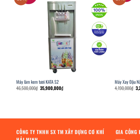
Máy làm kem tươi KATA S2
Máy Xay Đậu N
Giá
Giá
Gi
46,500,000
₫
35,900,000
₫
4,190,000
₫
3,
gốc
hiện
gố
là:
tại
là:
46,500,000₫.
là:
4,
35,900,000₫.
CÔNG TY TNHH SX TM XÂY DỰNG CƠ KHÍ
GIA CÔNG 
HẢI MINH