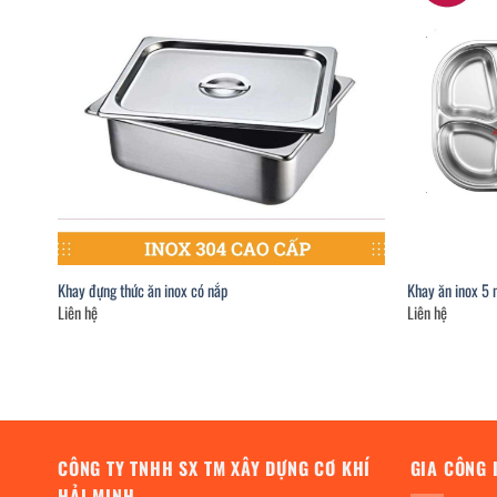
Khay đựng thức ăn inox có nắp
Khay ăn inox 5 
Liên hệ
Liên hệ
CÔNG TY TNHH SX TM XÂY DỰNG CƠ KHÍ
GIA CÔNG 
HẢI MINH