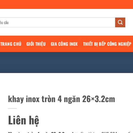
TRANG CHỦ
GIỚI THIỆU
GIA CÔNG INOX
THIẾT BỊ BẾP CÔNG NGHIỆP
khay inox tròn 4 ngăn 26×3.2cm
Liên hệ