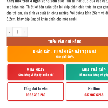
Khay inox tròn 4 ngăn 26×3,2cm
được làm từ inox SUS 304 cao cấp,
sét hoàn hảo. Thiết kế bốn ngăn tiện lợi giúp phân chia thức ăn gọn gàn
cho trẻ em, gia đình và suất ăn công nghiệp. Với đường kính 26cm và đ
3,2cm, khay đáp ứng đủ khẩu phần cho một người.
khay inox tròn 4 ngăn 26x3.2cm số lượng
THÊM VÀO GIỎ HÀNG
KHẢO SÁT - TƯ VẤN LẮP ĐẶT TẠI NHÀ
Miễn phí 100%
MUA NGAY
MUA TRẢ GÓP
Giao hàng và lắp đặt miễn phí
Hỗ trợ mua hàng trả gó
Tổng đài tư vấn
Hotline
0968.399.280
037.907.6268