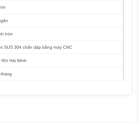
mm
ngăn
nh tròn
ox SUS 304 chấn dập bằng máy CNC
 Khí Hải Minh
 tháng