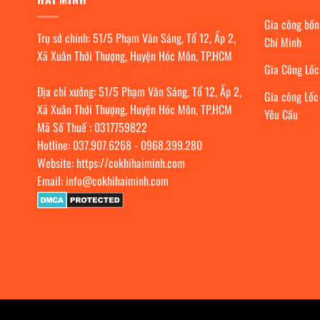
Gia công bồn
Trụ sở chính: 51/5 Phạm Văn Sáng, Tổ 12, Ấp 2,
Chí Minh
Xã Xuân Thới Thượng, Huyện Hóc Môn, TP.HCM
Gia Công Lố
Địa chỉ xưởng: 51/5 Phạm Văn Sáng, Tổ 12, Ấp 2,
Gia công Lốc
Xã Xuân Thới Thượng, Huyện Hóc Môn, TP.HCM
Yêu Cầu
Mã Số Thuế : 0317759822
Hotline:
037.907.6268
-
0968.399.280
Website:
https://cokhihaiminh.com
Email:
info@cokhihaiminh.com