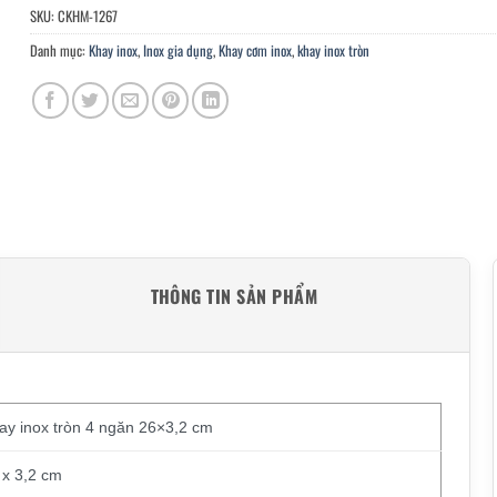
SKU:
CKHM-1267
Danh mục:
Khay inox
,
Inox gia dụng
,
Khay cơm inox
,
khay inox tròn
THÔNG TIN SẢN PHẨM
ay inox tròn 4 ngăn 26×3,2 cm
 x 3,2 cm