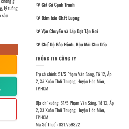
 chống gỉ
🔰️ Giá Cả Cạnh Tranh
g, lý tưởng
ộ sâu
🔰️ Đảm bảo Chất Lượng
🔰️ Vận Chuyển và Lắp Đặt Tận Nơi
🔰️ Chế Độ Bảo Hành, Hậu Mãi Chu Đáo
THÔNG TIN CÔNG TY
Trụ sở chính: 51/5 Phạm Văn Sáng, Tổ 12, Ấp
2, Xã Xuân Thới Thượng, Huyện Hóc Môn,
TP.HCM
p
Địa chỉ xưởng: 51/5 Phạm Văn Sáng, Tổ 12, Ấp
2, Xã Xuân Thới Thượng, Huyện Hóc Môn,
TP.HCM
Mã Số Thuế : 0317759822