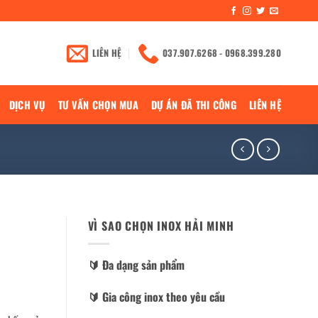
LIÊN HỆ
037.907.6268 - 0968.399.280
DỊCH VỤ
TƯ VẤN CHỌN MUA
DỰ ÁN ĐÃ THI CÔNG
LIÊN HỆ
VÌ SAO CHỌN INOX HẢI MINH
🔰️ Đa dạng sản phẩm
🔰️ Gia công inox theo yêu cầu