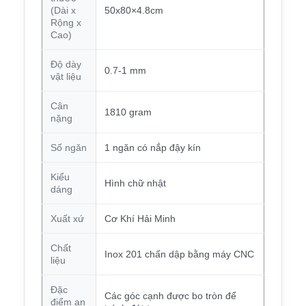
(Dài x
50x80×4.8cm
Rộng x
Cao)
Độ dày
0.7-1 mm
vật liệu
Cân
1810 gram
nặng
Số ngăn
1 ngăn có nắp đậy kín
Kiểu
Hình chữ nhật
dáng
Xuất xứ
Cơ Khí Hải Minh
Chất
Inox 201 chấn dập bằng máy CNC
liệu
Đặc
Các góc cạnh được bo tròn để
điểm an