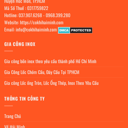
Huyện Hóc Môn, TP.HCM
Mã Số Thuế : 0317759822
Hotline:
037.907.6268
-
0968.399.280
Website:
https://cokhihaiminh.com
Email:
info@cokhihaiminh.com
GIA CÔNG INOX
Gia công bồn inox theo yêu cầu thành phố Hồ Chí Minh
Gia Công Lốc Chỏm Cầu, Đáy Cầu Tại TPHCM
Gia công Lốc ống Tròn, Lốc Ống Thép, Inox Theo Yêu Cầu
THÔNG TIN CÔNG TY
Trang Chủ
Về Hải Minh