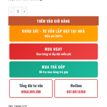
Khay inox chữ nhật 50x80×4.8cm số lượng
THÊM VÀO GIỎ HÀNG
KHẢO SÁT - TƯ VẤN LẮP ĐẶT TẠI NHÀ
Miễn phí 100%
MUA NGAY
Giao hàng và lắp đặt miễn phí
MUA TRẢ GÓP
Hỗ trợ mua hàng trả góp
Tổng đài tư vấn
Hotline
0968.399.280
037.907.6268
SKU:
CKHM-1137