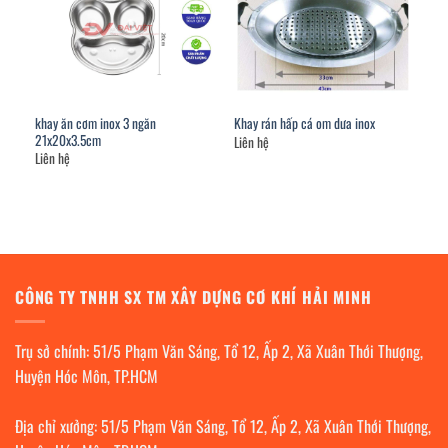
khay ăn cơm inox 3 ngăn
Khay rán hấp cá om dưa inox
21x20x3.5cm
Liên hệ
Liên hệ
CÔNG TY TNHH SX TM XÂY DỰNG CƠ KHÍ HẢI MINH
Trụ sở chính: 51/5 Phạm Văn Sáng, Tổ 12, Ấp 2, Xã Xuân Thới Thượng,
Huyện Hóc Môn, TP.HCM
Địa chỉ xưởng: 51/5 Phạm Văn Sáng, Tổ 12, Ấp 2, Xã Xuân Thới Thượng,