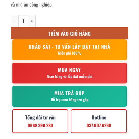
và nhà ăn công nghiệp.
khay inox chữ nhật 23x17x3cm số lượng
THÊM VÀO GIỎ HÀNG
KHẢO SÁT - TƯ VẤN LẮP ĐẶT TẠI NHÀ
Miễn phí 100%
MUA NGAY
Giao hàng và lắp đặt miễn phí
MUA TRẢ GÓP
Hỗ trợ mua hàng trả góp
Tổng đài tư vấn
Hotline
0968.399.280
037.907.6268