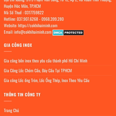
Huyện Hóc Môn, TP.HCM
Mã Số Thuế : 0317759822
Hotline:
037.907.6268
-
0968.399.280
Website:
https://cokhihaiminh.com
Email:
info@cokhihaiminh.com
GIA CÔNG INOX
Gia công bồn inox theo yêu cầu thành phố Hồ Chí Minh
Gia Công Lốc Chỏm Cầu, Đáy Cầu Tại TPHCM
Gia công Lốc ống Tròn, Lốc Ống Thép, Inox Theo Yêu Cầu
THÔNG TIN CÔNG TY
Trang Chủ