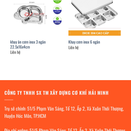
khay ăn cơm inox 3 ngăn
Khay cơm inox 6 ngăn
22.5x16x4cm
Liên hệ
Liên hệ
CÔNG TY TNHH SX TM XÂY DỰNG CƠ KHÍ HẢI MINH
Trụ sở chính: 51/5 Phạm Văn Sáng, Tổ 12, Ấp 2, Xã Xuân Thới Thượng,
Huyện Hóc Môn, TP.HCM
Địa chỉ xưởng: 51/5 Phạm Văn Sáng, Tổ 12, Ấp 2, Xã Xuân Thới Thượng,