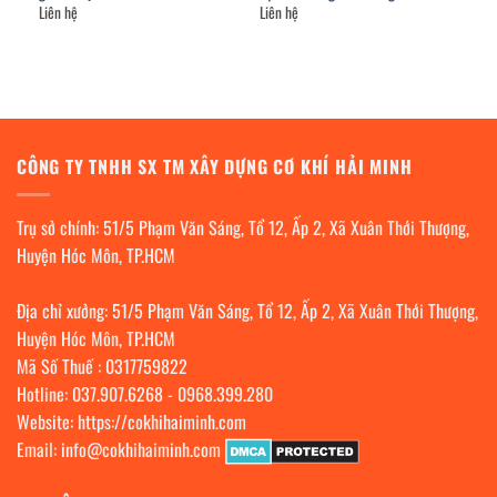
Liên hệ
Liên hệ
CÔNG TY TNHH SX TM XÂY DỰNG CƠ KHÍ HẢI MINH
Trụ sở chính: 51/5 Phạm Văn Sáng, Tổ 12, Ấp 2, Xã Xuân Thới Thượng,
Huyện Hóc Môn, TP.HCM
Địa chỉ xưởng: 51/5 Phạm Văn Sáng, Tổ 12, Ấp 2, Xã Xuân Thới Thượng,
Huyện Hóc Môn, TP.HCM
Mã Số Thuế : 0317759822
Hotline:
037.907.6268
-
0968.399.280
Website:
https://cokhihaiminh.com
Email:
info@cokhihaiminh.com