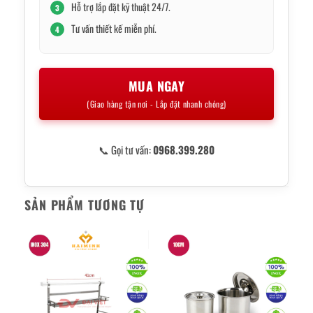
Hỗ trợ lắp đặt kỹ thuật 24/7.
3
Tư vấn thiết kế miễn phí.
4
MUA NGAY
(Giao hàng tận nơi - Lắp đặt nhanh chóng)
📞 Gọi tư vấn:
0968.399.280
SẢN PHẨM TƯƠNG TỰ