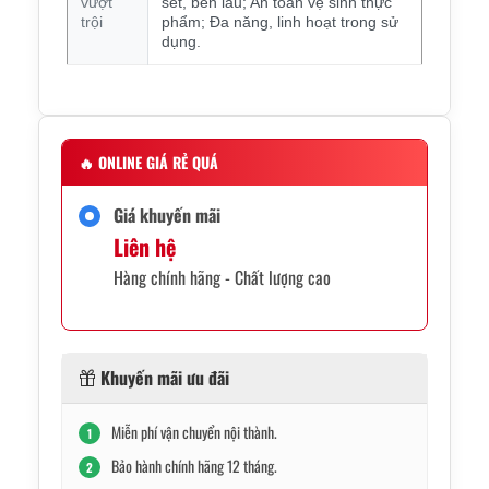
vượt
sét, bền lâu; An toàn vệ sinh thực
trội
phẩm; Đa năng, linh hoạt trong sử
dụng.
🔥
ONLINE GIÁ RẺ QUÁ
Giá khuyến mãi
Liên hệ
Hàng chính hãng - Chất lượng cao
Khuyến mãi ưu đãi
Miễn phí vận chuyển nội thành.
1
Bảo hành chính hãng 12 tháng.
2