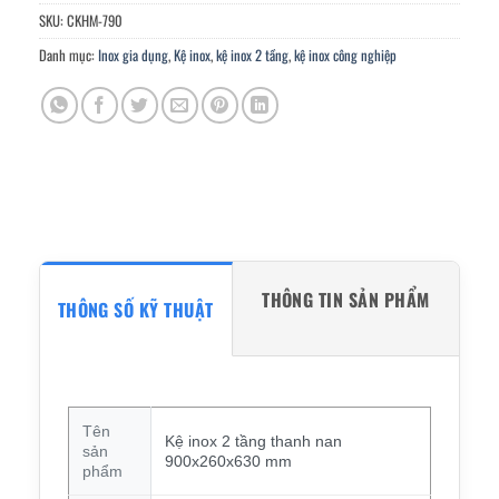
SKU:
CKHM-790
Danh mục:
Inox gia dụng
,
Kệ inox
,
kệ inox 2 tầng
,
kệ inox công nghiệp
THÔNG TIN SẢN PHẨM
THÔNG SỐ KỸ THUẬT
Tên
Kệ inox 2 tầng thanh nan
sản
900x260x630 mm
phẩm