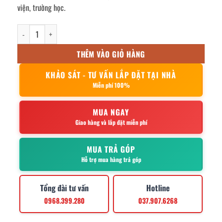
viện, trường học.
kệ inox 2 tầng thanh nan 900x260x630mm số lượng
THÊM VÀO GIỎ HÀNG
KHẢO SÁT - TƯ VẤN LẮP ĐẶT TẠI NHÀ
Miễn phí 100%
MUA NGAY
Giao hàng và lắp đặt miễn phí
MUA TRẢ GÓP
Hỗ trợ mua hàng trả góp
Tổng đài tư vấn
Hotline
0968.399.280
037.907.6268