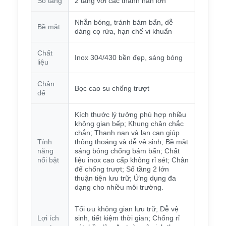
Số tầng
2 tầng với các thanh nan lớn
Nhẵn bóng, tránh bám bẩn, dễ
Bề mặt
dàng cọ rửa, hạn chế vi khuẩn
Chất
Inox 304/430 bền đẹp, sáng bóng
liệu
Chân
Bọc cao su chống trượt
đế
Kích thước lý tưởng phù hợp nhiều
không gian bếp; Khung chân chắc
chắn; Thanh nan và lan can giúp
Tính
thông thoáng và dễ vệ sinh; Bề mặt
năng
sáng bóng chống bám bẩn; Chất
nổi bật
liệu inox cao cấp không rỉ sét; Chân
đế chống trượt; Số tầng 2 lớn
thuận tiện lưu trữ; Ứng dụng đa
dạng cho nhiều môi trường.
Tối ưu không gian lưu trữ; Dễ vệ
Lợi ích
sinh, tiết kiệm thời gian; Chống rỉ