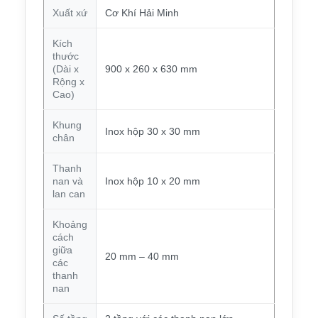
Xuất xứ
Cơ Khí Hải Minh
Kích
thước
(Dài x
900 x 260 x 630 mm
Rộng x
Cao)
Khung
Inox hộp 30 x 30 mm
chân
Thanh
nan và
Inox hộp 10 x 20 mm
lan can
Khoảng
cách
giữa
20 mm – 40 mm
các
thanh
nan