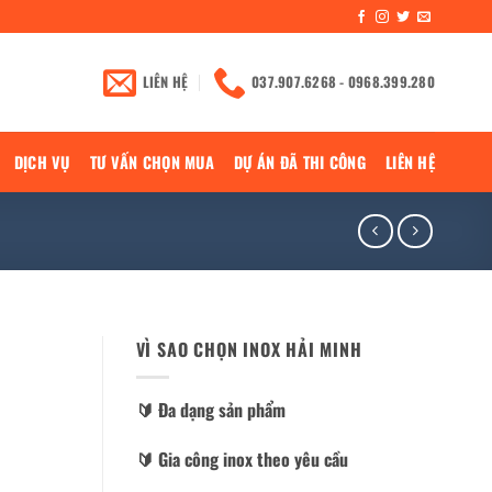
LIÊN HỆ
037.907.6268 - 0968.399.280
DỊCH VỤ
TƯ VẤN CHỌN MUA
DỰ ÁN ĐÃ THI CÔNG
LIÊN HỆ
VÌ SAO CHỌN INOX HẢI MINH
🔰️ Đa dạng sản phẩm
🔰️ Gia công inox theo yêu cầu