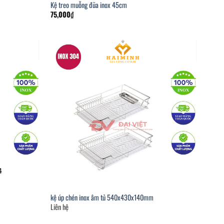
Kệ treo muỗng đũa inox 45cm
75,000
₫
kệ úp chén inox âm tủ 540x430x140mm
Liên hệ