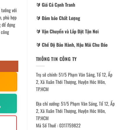
🔰️ Giá Cả Cạnh Tranh
ý tưởng với
h, phù hợp
🔰️ Đảm bảo Chất Lượng
g để đựng
🔰️ Vận Chuyển và Lắp Đặt Tận Nơi
n công
🔰️ Chế Độ Bảo Hành, Hậu Mãi Chu Đáo
THÔNG TIN CÔNG TY
Trụ sở chính: 51/5 Phạm Văn Sáng, Tổ 12, Ấp
2, Xã Xuân Thới Thượng, Huyện Hóc Môn,
TP.HCM
Địa chỉ xưởng: 51/5 Phạm Văn Sáng, Tổ 12, Ấp
p
2, Xã Xuân Thới Thượng, Huyện Hóc Môn,
TP.HCM
Mã Số Thuế : 0317759822