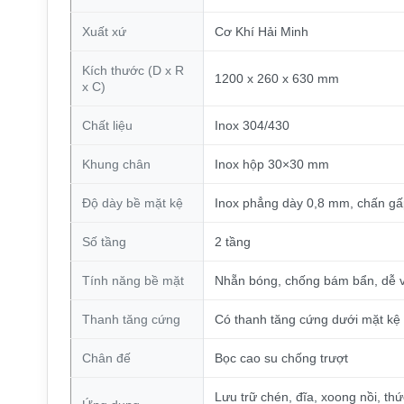
Xuất xứ
Cơ Khí Hải Minh
Kích thước (D x R
1200 x 260 x 630 mm
x C)
Chất liệu
Inox 304/430
Khung chân
Inox hộp 30×30 mm
Độ dày bề mặt kệ
Inox phẳng dày 0,8 mm, chấn g
Số tầng
2 tầng
Tính năng bề mặt
Nhẵn bóng, chống bám bẩn, dễ vệ
Thanh tăng cứng
Có thanh tăng cứng dưới mặt kệ
Chân đế
Bọc cao su chống trượt
Lưu trữ chén, đĩa, xoong nồi, th