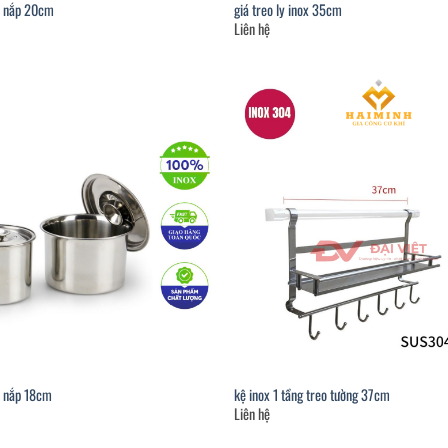
ó nắp 20cm
giá treo ly inox 35cm
Liên hệ
ó nắp 18cm
kệ inox 1 tầng treo tường 37cm
Liên hệ