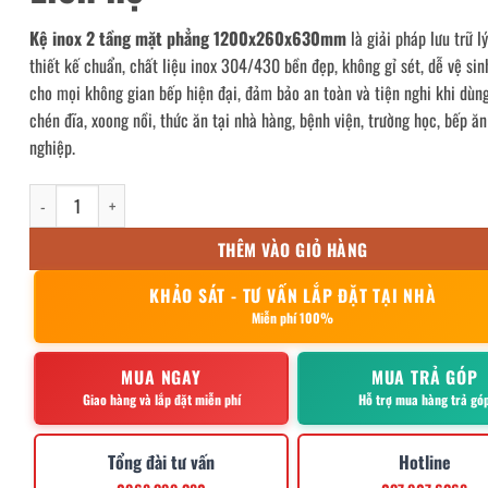
Kệ inox 2 tầng mặt phẳng 1200x260x630mm
là giải pháp lưu trữ l
thiết kế chuẩn, chất liệu inox 304/430 bền đẹp, không gỉ sét, dễ vệ sin
cho mọi không gian bếp hiện đại, đảm bảo an toàn và tiện nghi khi dùn
chén đĩa, xoong nồi, thức ăn tại nhà hàng, bệnh viện, trường học, bếp ă
nghiệp.
kệ inox 2 tầng mặt phẳng 1200x260x630mm số lượng
THÊM VÀO GIỎ HÀNG
KHẢO SÁT - TƯ VẤN LẮP ĐẶT TẠI NHÀ
Miễn phí 100%
MUA NGAY
MUA TRẢ GÓP
Giao hàng và lắp đặt miễn phí
Hỗ trợ mua hàng trả gó
Tổng đài tư vấn
Hotline