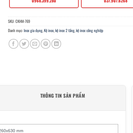
0968.399.280
037.907.6268
SKU:
CKHM-769
Danh mục:
Inox gia dụng
,
Kệ inox
,
kệ inox 2 tầng
,
kệ inox công nghiệp
THÔNG TIN SẢN PHẨM
x260x630 mm