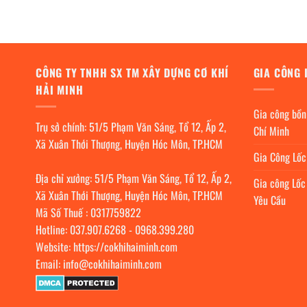
CÔNG TY TNHH SX TM XÂY DỰNG CƠ KHÍ
GIA CÔNG 
HẢI MINH
Gia công bồn
Trụ sở chính: 51/5 Phạm Văn Sáng, Tổ 12, Ấp 2,
Chí Minh
Xã Xuân Thới Thượng, Huyện Hóc Môn, TP.HCM
Gia Công Lố
Địa chỉ xưởng: 51/5 Phạm Văn Sáng, Tổ 12, Ấp 2,
Gia công Lốc
Xã Xuân Thới Thượng, Huyện Hóc Môn, TP.HCM
Yêu Cầu
Mã Số Thuế : 0317759822
Hotline:
037.907.6268
-
0968.399.280
Website:
https://cokhihaiminh.com
Email:
info@cokhihaiminh.com