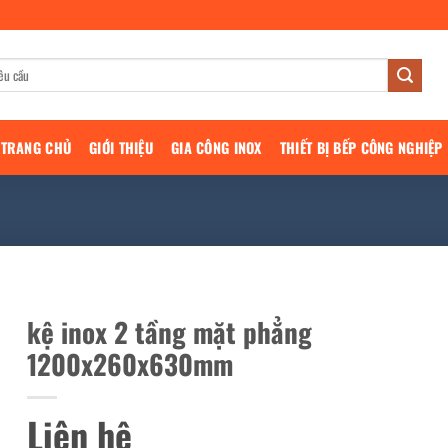
TRANG CHỦ
GIỚI THIỆU
GIA CÔNG INOX
THIẾT BỊ BẾP CÔNG NGHIỆP
kệ inox 2 tầng mặt phẳng
1200x260x630mm
Liên hệ