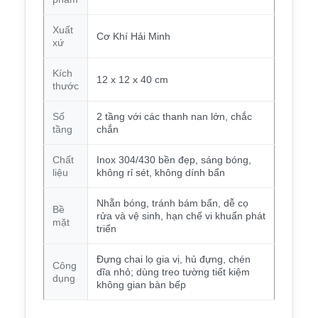
Xuất
Cơ Khí Hải Minh
xứ
Kích
12 x 12 x 40 cm
thước
Số
2 tầng với các thanh nan lớn, chắc
tầng
chắn
Chất
Inox 304/430 bền đẹp, sáng bóng,
liệu
không rỉ sét, không dính bẩn
Nhẵn bóng, tránh bám bẩn, dễ cọ
Bề
rửa và vệ sinh, hạn chế vi khuẩn phát
mặt
triển
Đựng chai lọ gia vị, hủ đựng, chén
Công
dĩa nhỏ; dùng treo tường tiết kiệm
dụng
không gian bàn bếp