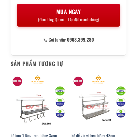
MUA NGAY
(Giao hàng tận nơi - Lắp đặt nhanh chóng)
📞 Gọi tư vấn:
0968.399.280
SẢN PHẨM TƯƠNG TỰ
kệ inox 1 tầng treo tường 37cm
kệ để gia vị treo tường 48cm