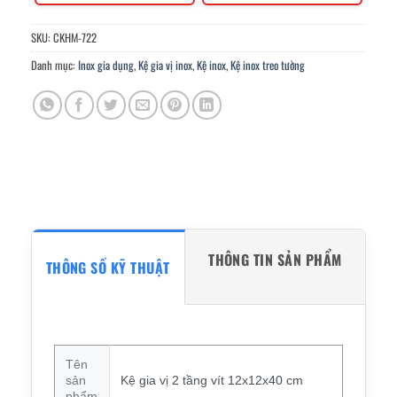
SKU:
CKHM-722
Danh mục:
Inox gia dụng
,
Kệ gia vị inox
,
Kệ inox
,
Kệ inox treo tường
THÔNG TIN SẢN PHẨM
THÔNG SỐ KỸ THUẬT
Tên
sản
Kệ gia vị 2 tầng vít 12x12x40 cm
phẩm