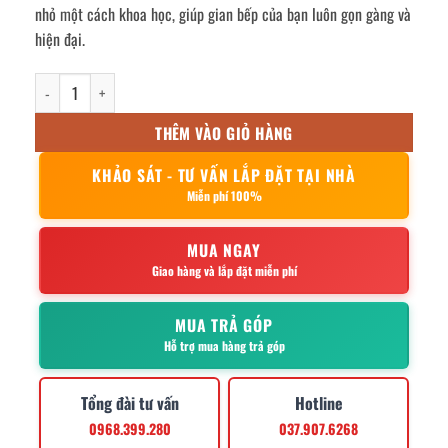
nhỏ một cách khoa học, giúp gian bếp của bạn luôn gọn gàng và
hiện đại.
kệ gia vị 2 tầng vít 12x12x40cm số lượng
THÊM VÀO GIỎ HÀNG
KHẢO SÁT - TƯ VẤN LẮP ĐẶT TẠI NHÀ
Miễn phí 100%
MUA NGAY
Giao hàng và lắp đặt miễn phí
MUA TRẢ GÓP
Hỗ trợ mua hàng trả góp
Tổng đài tư vấn
Hotline
0968.399.280
037.907.6268