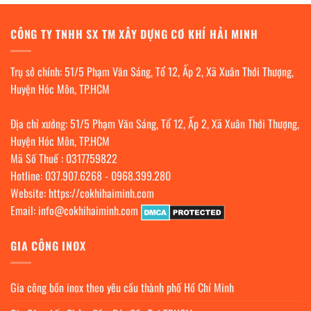
CÔNG TY TNHH SX TM XÂY DỰNG CƠ KHÍ HẢI MINH
Trụ sở chính: 51/5 Phạm Văn Sáng, Tổ 12, Ấp 2, Xã Xuân Thới Thượng,
Huyện Hóc Môn, TP.HCM
Địa chỉ xưởng: 51/5 Phạm Văn Sáng, Tổ 12, Ấp 2, Xã Xuân Thới Thượng,
Huyện Hóc Môn, TP.HCM
Mã Số Thuế : 0317759822
Hotline:
037.907.6268
-
0968.399.280
Website:
https://cokhihaiminh.com
Email:
info@cokhihaiminh.com
GIA CÔNG INOX
Gia công bồn inox theo yêu cầu thành phố Hồ Chí Minh