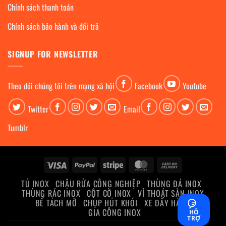
Chính sách thanh toán
Chính sách bảo hành và đổi trả
SIGNUP FOR NEWSLETTER
Theo dỏi chúng tôi trên mạng xã hội
Facebook
Youtube
Twitter
Email
Tumblr
Visa
PayPal
Stripe
MasterCard
Cash
On
TỦ INOX
CHẬU RỬA CÔNG NGHIỆP
THÙNG ĐÁ INOX
Delivery
THÙNG RÁC INOX
CỘT CỜ INOX
VỈ THOÁT SÀN INOX
BỂ TÁCH MỠ
CHỤP HÚT KHÓI
XE ĐẨY HÀNG
GIA CÔNG INOX
HỖ
TRỢ