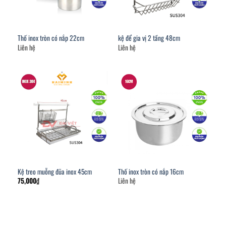
Thố inox tròn có nắp 22cm
kệ để gia vị 2 tầng 48cm
Liên hệ
Liên hệ
Kệ treo muỗng đũa inox 45cm
Thố inox tròn có nắp 16cm
75,000
₫
Liên hệ