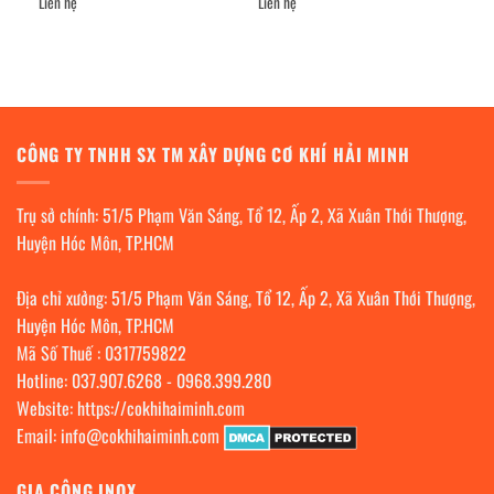
Liên hệ
Liên hệ
CÔNG TY TNHH SX TM XÂY DỰNG CƠ KHÍ HẢI MINH
Trụ sở chính: 51/5 Phạm Văn Sáng, Tổ 12, Ấp 2, Xã Xuân Thới Thượng,
Huyện Hóc Môn, TP.HCM
Địa chỉ xưởng: 51/5 Phạm Văn Sáng, Tổ 12, Ấp 2, Xã Xuân Thới Thượng,
Huyện Hóc Môn, TP.HCM
Mã Số Thuế : 0317759822
Hotline:
037.907.6268
-
0968.399.280
Website:
https://cokhihaiminh.com
Email:
info@cokhihaiminh.com
GIA CÔNG INOX