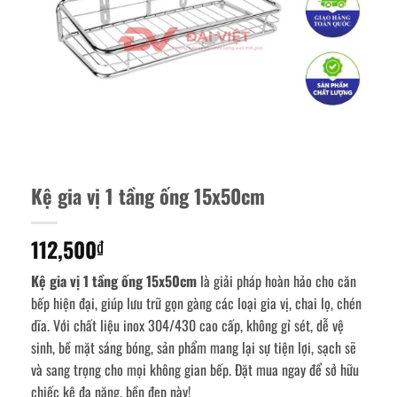
Kệ gia vị 1 tầng ống 15x50cm
112,500
₫
Kệ gia vị 1 tầng ống 15x50cm
là giải pháp hoàn hảo cho căn
bếp hiện đại, giúp lưu trữ gọn gàng các loại gia vị, chai lọ, chén
dĩa. Với chất liệu inox 304/430 cao cấp, không gỉ sét, dễ vệ
sinh, bề mặt sáng bóng, sản phẩm mang lại sự tiện lợi, sạch sẽ
và sang trọng cho mọi không gian bếp. Đặt mua ngay để sở hữu
chiếc kệ đa năng, bền đẹp này!