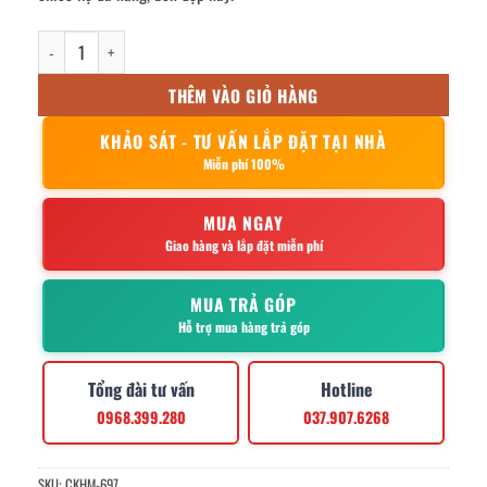
Kệ gia vị 1 tầng ống 15x50cm số lượng
THÊM VÀO GIỎ HÀNG
KHẢO SÁT - TƯ VẤN LẮP ĐẶT TẠI NHÀ
Miễn phí 100%
MUA NGAY
Giao hàng và lắp đặt miễn phí
MUA TRẢ GÓP
Hỗ trợ mua hàng trả góp
Tổng đài tư vấn
Hotline
0968.399.280
037.907.6268
SKU:
CKHM-697