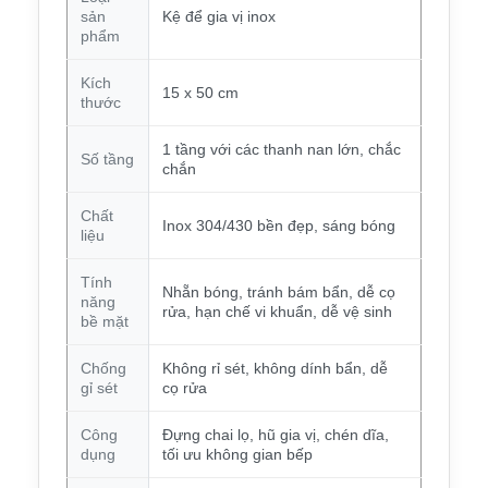
sản
Kệ để gia vị inox
phẩm
Kích
15 x 50 cm
thước
1 tầng với các thanh nan lớn, chắc
Số tầng
chắn
Chất
Inox 304/430 bền đẹp, sáng bóng
liệu
Tính
Nhẵn bóng, tránh bám bẩn, dễ cọ
năng
rửa, hạn chế vi khuẩn, dễ vệ sinh
bề mặt
Chống
Không rỉ sét, không dính bẩn, dễ
gỉ sét
cọ rửa
Công
Đựng chai lọ, hũ gia vị, chén dĩa,
dụng
tối ưu không gian bếp