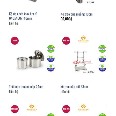
Kệ úp chén inox âm tủ
Kệ treo đũa muỗng 10cm
640x430x140mm
90,000
₫
Liên hệ
Thố inox tròn có nắp 24cm
kệ treo nắp nồi 23cm
Liên hệ
Liên hệ