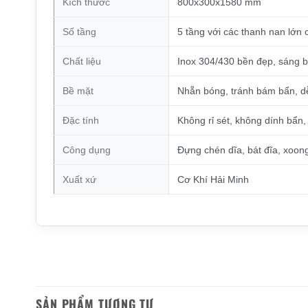
Kích thước
800x300x1580 mm
Số tầng
5 tầng với các thanh nan lớn 
Chất liệu
Inox 304/430 bền đẹp, sáng 
Bề mặt
Nhẵn bóng, tránh bám bẩn, dễ
Đặc tính
Không rỉ sét, không dính bẩn, 
Công dụng
Đựng chén dĩa, bát đĩa, xoong
Xuất xứ
Cơ Khí Hải Minh
SẢN PHẨM TƯƠNG TỰ