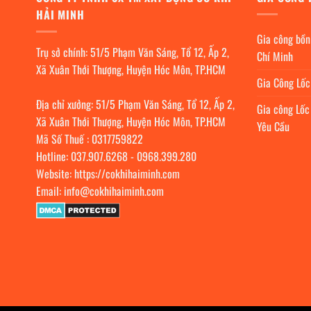
HẢI MINH
Gia công bồn
Trụ sở chính: 51/5 Phạm Văn Sáng, Tổ 12, Ấp 2,
Chí Minh
Xã Xuân Thới Thượng, Huyện Hóc Môn, TP.HCM
Gia Công Lố
Địa chỉ xưởng: 51/5 Phạm Văn Sáng, Tổ 12, Ấp 2,
Gia công Lốc
Xã Xuân Thới Thượng, Huyện Hóc Môn, TP.HCM
Yêu Cầu
Mã Số Thuế : 0317759822
Hotline:
037.907.6268
-
0968.399.280
Website:
https://cokhihaiminh.com
Email:
info@cokhihaiminh.com