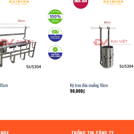
x 35cm
Kệ treo đũa muỗng 10cm
90,000
₫
INOX
THÔNG TIN CÔNG TY