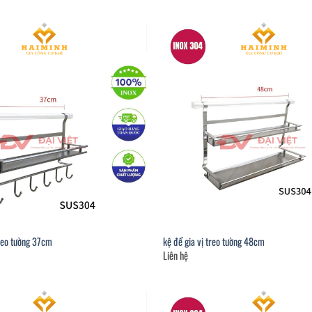
treo tường 37cm
kệ để gia vị treo tường 48cm
Liên hệ