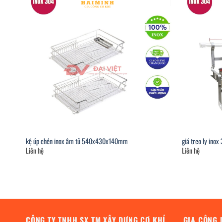
kệ úp chén inox âm tủ 540x430x140mm
giá treo ly ino
Liên hệ
Liên hệ
CÔNG TY TNHH SX TM XÂY DỰNG CƠ KHÍ
GIA CÔNG 