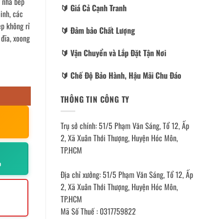
g nhà bếp
🔰️ Giá Cả Cạnh Tranh
inh, các
ẹp không rỉ
🔰️ Đảm bảo Chất Lượng
 đĩa, xoong
🔰️ Vận Chuyển và Lắp Đặt Tận Nơi
🔰️ Chế Độ Bảo Hành, Hậu Mãi Chu Đáo
THÔNG TIN CÔNG TY
Trụ sở chính: 51/5 Phạm Văn Sáng, Tổ 12, Ấp
2, Xã Xuân Thới Thượng, Huyện Hóc Môn,
TP.HCM
p
Địa chỉ xưởng: 51/5 Phạm Văn Sáng, Tổ 12, Ấp
2, Xã Xuân Thới Thượng, Huyện Hóc Môn,
TP.HCM
Mã Số Thuế : 0317759822