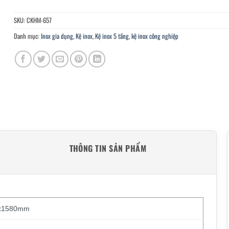
SKU:
CKHM-657
Danh mục:
Inox gia dụng
,
Kệ inox
,
Kệ inox 5 tầng
,
kệ inox công nghiệp
THÔNG TIN SẢN PHẨM
0x1580mm