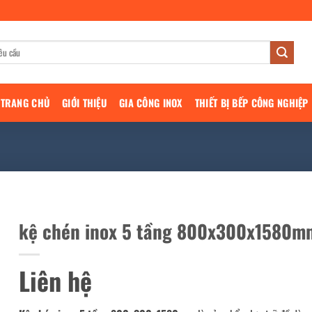
TRANG CHỦ
GIỚI THIỆU
GIA CÔNG INOX
THIẾT BỊ BẾP CÔNG NGHIỆP
kệ chén inox 5 tầng 800x300x1580m
Liên hệ