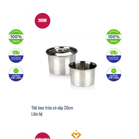
Thố inox tròn có nắp 20cm
Liên hệ