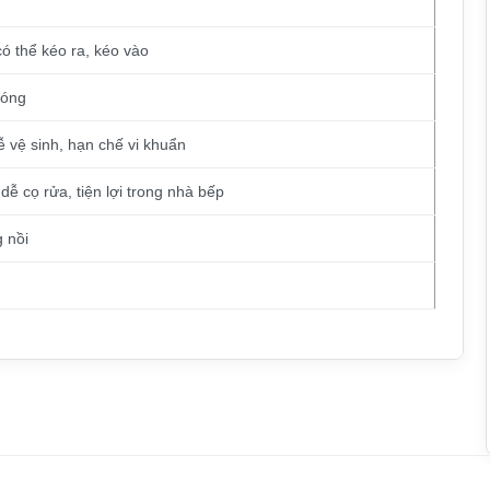
có thể kéo ra, kéo vào
bóng
 vệ sinh, hạn chế vi khuẩn
dễ cọ rửa, tiện lợi trong nhà bếp
 nồi