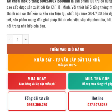
Kệ chén inox 5 tầng 800x300x1580mm
là sản phẩm lưu trữ đồ dùn
cao cấp được sản xuất bởi Cơ Khí Hải Minh. Với thiết kế 5 tầng thông m
thanh nan có thể kéo ra kéo vào tiện lợi, chất liệu inox 304/430 bền đ
sét, sản phẩm mang đến giải pháp tối ưu cho việc sắp xếp chén dĩa, bát
nồi trong nhà bếp của bạn.
kệ chén inox 5 tầng 800x300x1580mm số lượng
THÊM VÀO GIỎ HÀNG
KHẢO SÁT - TƯ VẤN LẮP ĐẶT TẠI NHÀ
Miễn phí 100%
MUA NGAY
MUA TRẢ GÓP
Giao hàng và lắp đặt miễn phí
Hỗ trợ mua hàng trả gó
Tổng đài tư vấn
Hotline
0968.399.280
037.907.6268