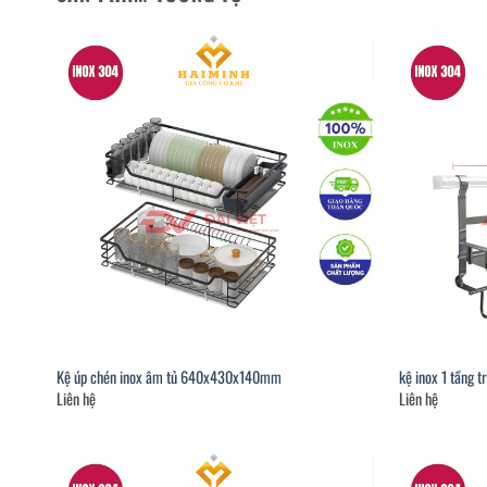
Kệ úp chén inox âm tủ 640x430x140mm
kệ inox 1 tầng 
Liên hệ
Liên hệ