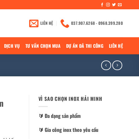
LIÊN HỆ
037.907.6268 - 0968.399.280
DỊCH VỤ
TƯ VẤN CHỌN MUA
DỰ ÁN ĐÃ THI CÔNG
LIÊN HỆ
VÌ SAO CHỌN INOX HẢI MINH
m
🔰️ Đa dạng sản phẩm
🔰️ Gia công inox theo yêu cầu