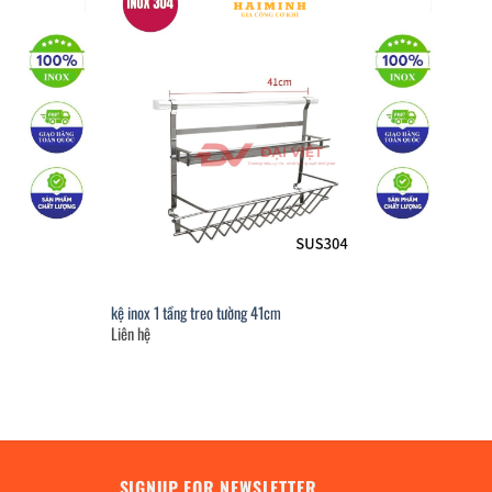
kệ inox 1 tầng treo tường 41cm
Liên hệ
SIGNUP FOR NEWSLETTER