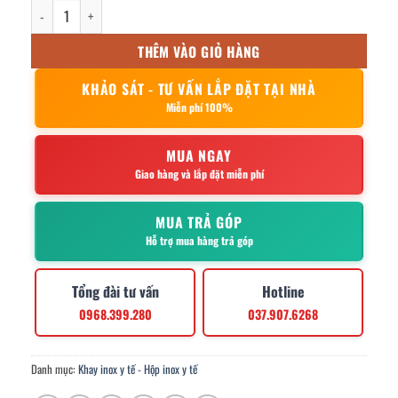
Hộp đựng bông cồn inox y tế 12x11.5cm số lượng
THÊM VÀO GIỎ HÀNG
KHẢO SÁT - TƯ VẤN LẮP ĐẶT TẠI NHÀ
Miễn phí 100%
MUA NGAY
Giao hàng và lắp đặt miễn phí
MUA TRẢ GÓP
Hỗ trợ mua hàng trả góp
Tổng đài tư vấn
Hotline
0968.399.280
037.907.6268
Danh mục:
Khay inox y tế - Hộp inox y tế