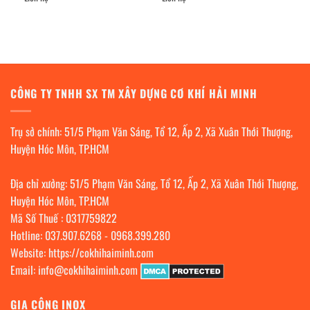
CÔNG TY TNHH SX TM XÂY DỰNG CƠ KHÍ HẢI MINH
Trụ sở chính: 51/5 Phạm Văn Sáng, Tổ 12, Ấp 2, Xã Xuân Thới Thượng,
Huyện Hóc Môn, TP.HCM
Địa chỉ xưởng: 51/5 Phạm Văn Sáng, Tổ 12, Ấp 2, Xã Xuân Thới Thượng,
Huyện Hóc Môn, TP.HCM
Mã Số Thuế : 0317759822
Hotline:
037.907.6268
-
0968.399.280
Website:
https://cokhihaiminh.com
Email:
info@cokhihaiminh.com
GIA CÔNG INOX