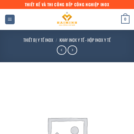
Bỏ
THIẾT KẾ VÀ THI CÔNG BẾP CÔNG NGHIỆP INOX
qua
nội
0
dung
THIẾT BỊ Y TẾ INOX
/
KHAY INOX Y TẾ - HỘP INOX Y TẾ