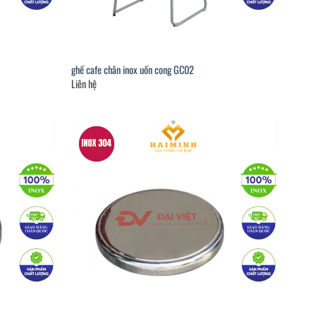
ghế cafe chân inox uốn cong GC02
Liên hệ