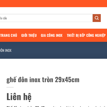
TRANG CHỦ
GIỚI THIỆU
GIA CÔNG INOX
THIẾT BỊ BẾP CÔNG NGHIỆP
ĐÔN INOX
ghế đôn inox tròn 29x45cm
Liên hệ