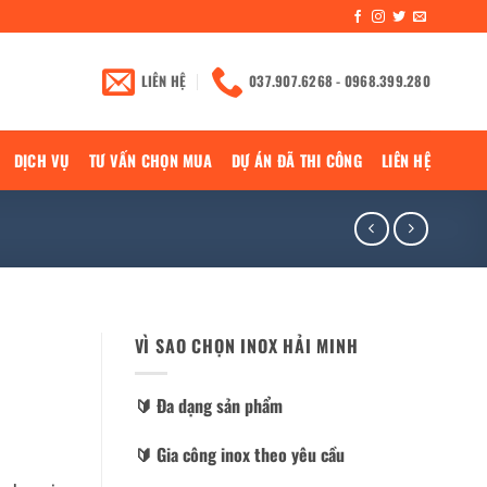
LIÊN HỆ
037.907.6268 - 0968.399.280
DỊCH VỤ
TƯ VẤN CHỌN MUA
DỰ ÁN ĐÃ THI CÔNG
LIÊN HỆ
VÌ SAO CHỌN INOX HẢI MINH
🔰️ Đa dạng sản phẩm
🔰️ Gia công inox theo yêu cầu