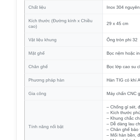
Chất liệu
Inox 304 nguyên
Kích thước (Đường kính x Chiều
29 x 45 cm
cao)
Vật liệu khung
Ống tròn phi 32
Mặt ghế
Bọc nệm hoặc in
Chân ghế
Bọc lớp cao su c
Phương pháp hàn
Hàn TIG có khí 
Gia công
Máy chấn CNC gi
– Chống gỉ sét,
– Kích thước phù
– Khung chắc ch
– Dễ dàng lau ch
Tính năng nổi bật
– Chân ghế bảo 
– Mối hàn bền, 