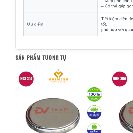
– Mép ghế tinh x
– Có thể gấp gọn 
Tiết kiệm diện tí
Ưu điểm
tốt,
phù hợp với quán
SẢN PHẨM TƯƠNG TỰ