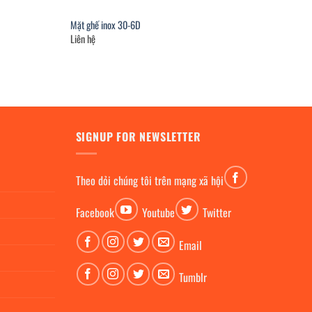
Mặt ghế inox 30-6D
Liên hệ
SIGNUP FOR NEWSLETTER
Theo dỏi chúng tôi trên mạng xã hội
Facebook
Youtube
Twitter
Email
Tumblr