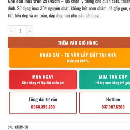
Ghế đôn inox tròn 29x45cm
– lựa chọn lý tưởng cho quán cafe, trườn
đình. Sử dụng inox 304 nguyên chất, không hút nam châm, dễ gấp gọn, 
tốt, bền đẹp và an toàn, đáp ứng mọi nhu cầu sử dụng.
ghế đôn inox tròn 29x45cm số lượng
THÊM VÀO GIỎ HÀNG
KHẢO SÁT - TƯ VẤN LẮP ĐẶT TẠI NHÀ
Miễn phí 100%
MUA NGAY
MUA TRẢ GÓP
Giao hàng và lắp đặt miễn phí
Hỗ trợ mua hàng trả gó
Tổng đài tư vấn
Hotline
0968.399.280
037.907.6268
SKU:
CKHM-501