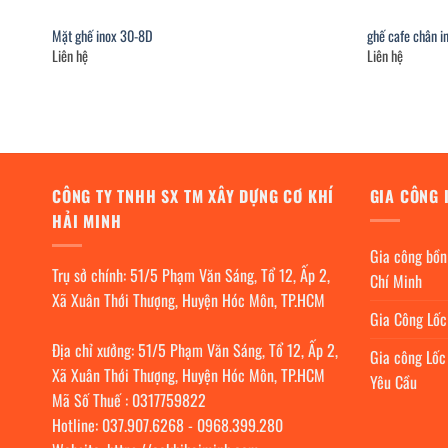
Mặt ghế inox 30-8D
ghế cafe chân 
Liên hệ
Liên hệ
CÔNG TY TNHH SX TM XÂY DỰNG CƠ KHÍ
GIA CÔNG 
HẢI MINH
Gia công bồn
Trụ sở chính: 51/5 Phạm Văn Sáng, Tổ 12, Ấp 2,
Chí Minh
Xã Xuân Thới Thượng, Huyện Hóc Môn, TP.HCM
Gia Công Lố
Địa chỉ xưởng: 51/5 Phạm Văn Sáng, Tổ 12, Ấp 2,
Gia công Lốc
Xã Xuân Thới Thượng, Huyện Hóc Môn, TP.HCM
Yêu Cầu
Mã Số Thuế : 0317759822
Hotline:
037.907.6268
-
0968.399.280