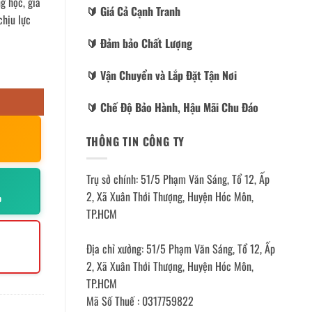
g học, gia
🔰️ Giá Cả Cạnh Tranh
chịu lực
🔰️ Đảm bảo Chất Lượng
🔰️ Vận Chuyển và Lắp Đặt Tận Nơi
🔰️ Chế Độ Bảo Hành, Hậu Mãi Chu Đáo
THÔNG TIN CÔNG TY
Trụ sở chính: 51/5 Phạm Văn Sáng, Tổ 12, Ấp
2, Xã Xuân Thới Thượng, Huyện Hóc Môn,
p
TP.HCM
Địa chỉ xưởng: 51/5 Phạm Văn Sáng, Tổ 12, Ấp
2, Xã Xuân Thới Thượng, Huyện Hóc Môn,
TP.HCM
Mã Số Thuế : 0317759822