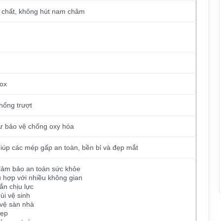
 chất, không hút nam châm
ox
hống trượt
Ar bảo vệ chống oxy hóa
úp các mép gấp an toàn, bền bỉ và đẹp mắt
 đảm bảo an toàn sức khỏe
 hợp với nhiều không gian
ắn chịu lực
ùi vệ sinh
vệ sàn nhà
đẹp