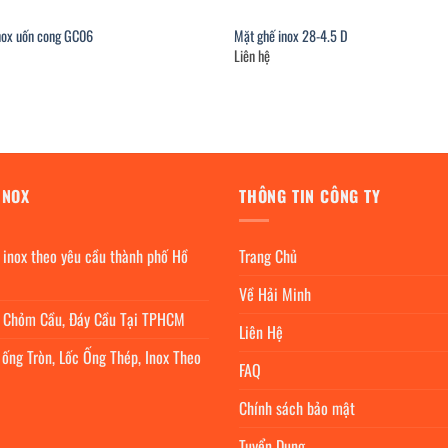
inox uốn cong GC06
Mặt ghế inox 28-4.5 D
Liên hệ
INOX
THÔNG TIN CÔNG TY
 inox theo yêu cầu thành phố Hồ
Trang Chủ
Về Hải Minh
c Chỏm Cầu, Đáy Cầu Tại TPHCM
Liên Hệ
 ống Tròn, Lốc Ống Thép, Inox Theo
FAQ
Chính sách bảo mật
Tuyển Dụng