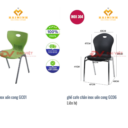
inox uốn cong GC01
ghế cafe chân inox uốn cong GC06
Liên hệ