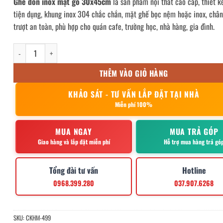
Ghế đôn inox mặt gỗ 30x45cm
là sản phẩm nội thất cao cấp, thiết k
tiện dụng, khung inox 304 chắc chắn, mặt ghế bọc nệm hoặc inox, châ
trượt an toàn, phù hợp cho quán cafe, trường học, nhà hàng, gia đình.
ghế đôn inox mặt gỗ 30x45cm số lượng
THÊM VÀO GIỎ HÀNG
KHẢO SÁT - TƯ VẤN LẮP ĐẶT TẠI NHÀ
Miễn phí 100%
MUA NGAY
MUA TRẢ GÓP
Giao hàng và lắp đặt miễn phí
Hỗ trợ mua hàng trả gó
Tổng đài tư vấn
Hotline
0968.399.280
037.907.6268
SKU:
CKHM-499