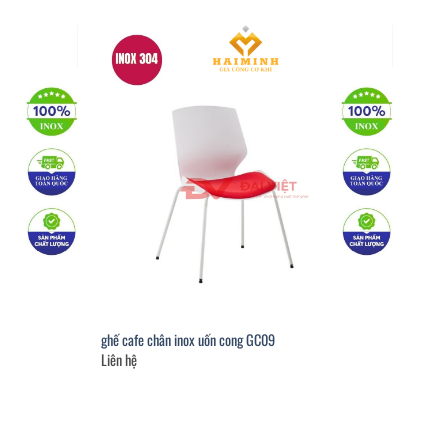
ghế cafe chân inox uốn cong GC09
Liên hệ