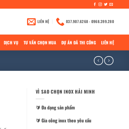
LIÊN HỆ
037.907.6268 - 0968.399.280
DỊCH VỤ
TƯ VẤN CHỌN MUA
DỰ ÁN ĐÃ THI CÔNG
LIÊN HỆ
VÌ SAO CHỌN INOX HẢI MINH
🔰️ Đa dạng sản phẩm
🔰️ Gia công inox theo yêu cầu