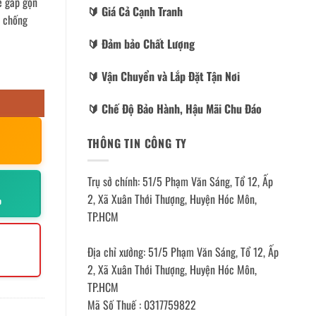
ế gấp gọn
🔰️ Giá Cả Cạnh Tranh
n chống
🔰️ Đảm bảo Chất Lượng
🔰️ Vận Chuyển và Lắp Đặt Tận Nơi
🔰️ Chế Độ Bảo Hành, Hậu Mãi Chu Đáo
THÔNG TIN CÔNG TY
Trụ sở chính: 51/5 Phạm Văn Sáng, Tổ 12, Ấp
2, Xã Xuân Thới Thượng, Huyện Hóc Môn,
p
TP.HCM
Địa chỉ xưởng: 51/5 Phạm Văn Sáng, Tổ 12, Ấp
2, Xã Xuân Thới Thượng, Huyện Hóc Môn,
TP.HCM
Mã Số Thuế : 0317759822