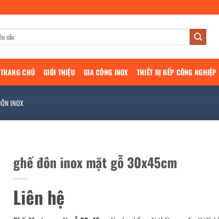
TRANG CHỦ
GIỚI THIỆU
GIA CÔNG INOX
THIẾT BỊ BẾP CÔNG NGHIỆP
ĐÔN INOX
ghế đôn inox mặt gỗ 30x45cm
Liên hệ