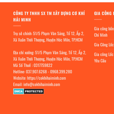
CÔNG TY TNHH SX TM XÂY DỰNG CƠ KHÍ
GIA CÔNG 
HẢI MINH
Gia công bồn
Trụ sở chính: 51/5 Phạm Văn Sáng, Tổ 12, Ấp 2,
Chí Minh
Xã Xuân Thới Thượng, Huyện Hóc Môn, TP.HCM
Gia Công Lố
Địa chỉ xưởng: 51/5 Phạm Văn Sáng, Tổ 12, Ấp 2,
Gia công Lốc
Xã Xuân Thới Thượng, Huyện Hóc Môn, TP.HCM
Yêu Cầu
Mã Số Thuế : 0317759822
Hotline:
037.907.6268
-
0968.399.280
Website:
https://cokhihaiminh.com
Email:
info@cokhihaiminh.com