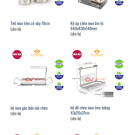
Kệ úp chén inox âm tủ
Thố inox tròn có nắp 18cm
640x430x140mm
Liên hệ
Liên hệ
kệ để chén inox treo tường
kệ inox gác bồn rửa chén
43x26x37cm
Liên hệ
Liên hệ