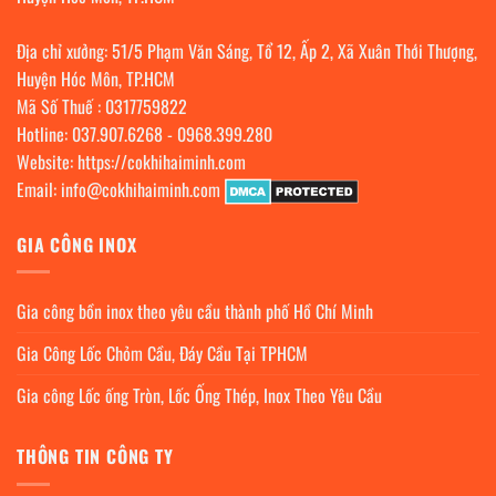
Địa chỉ xưởng: 51/5 Phạm Văn Sáng, Tổ 12, Ấp 2, Xã Xuân Thới Thượng,
Huyện Hóc Môn, TP.HCM
Mã Số Thuế : 0317759822
Hotline:
037.907.6268
-
0968.399.280
Website:
https://cokhihaiminh.com
Email:
info@cokhihaiminh.com
GIA CÔNG INOX
Gia công bồn inox theo yêu cầu thành phố Hồ Chí Minh
Gia Công Lốc Chỏm Cầu, Đáy Cầu Tại TPHCM
Gia công Lốc ống Tròn, Lốc Ống Thép, Inox Theo Yêu Cầu
THÔNG TIN CÔNG TY