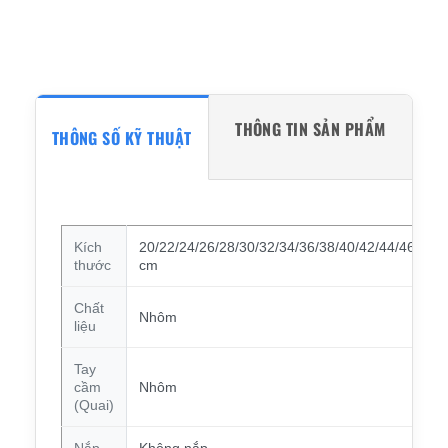
THÔNG TIN SẢN PHẨM
THÔNG SỐ KỸ THUẬT
Kích
20/22/24/26/28/30/32/34/36/38/40/42/44/46
thước
cm
Chất
Nhôm
liệu
Tay
cầm
Nhôm
(Quai)
Nắp
Không nắp