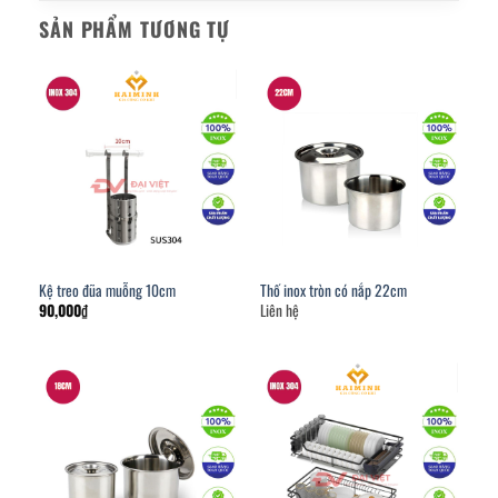
SẢN PHẨM TƯƠNG TỰ
Kệ treo đũa muỗng 10cm
Thố inox tròn có nắp 22cm
90,000
₫
Liên hệ