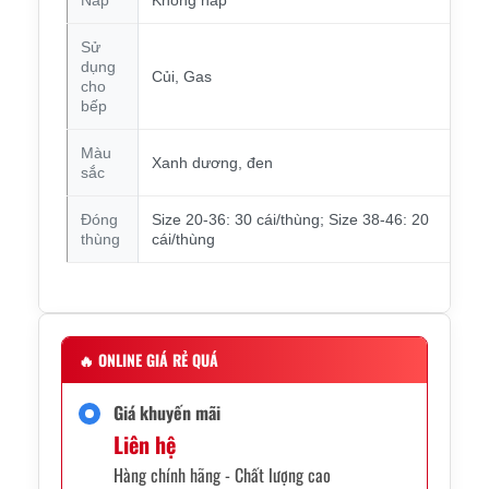
Sử
dụng
Củi, Gas
cho
bếp
Màu
Xanh dương, đen
sắc
Đóng
Size 20-36: 30 cái/thùng; Size 38-46: 20
thùng
cái/thùng
🔥
ONLINE GIÁ RẺ QUÁ
Giá khuyến mãi
Liên hệ
Hàng chính hãng - Chất lượng cao