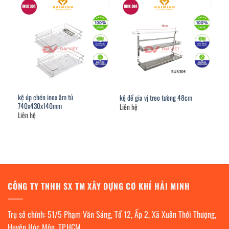
kệ úp chén inox âm tủ
kệ để gia vị treo tường 48cm
740x430x140mm
Liên hệ
Liên hệ
CÔNG TY TNHH SX TM XÂY DỰNG CƠ KHÍ HẢI MINH
Trụ sở chính: 51/5 Phạm Văn Sáng, Tổ 12, Ấp 2, Xã Xuân Thới Thượng,
Huyện Hóc Môn, TP.HCM