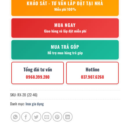
KHẢO SÁT - TƯ VẤN LẮP ĐẶT TẠI NHÀ
Miễn phí 100%
MUA NGAY
Giao hàng và lắp đặt miễn phí
MUA TRẢ GÓP
Hỗ trợ mua hàng trả góp
Tổng đài tư vấn
Hotline
0968.399.280
037.907.6268
SKU:
RX-20 (22-46)
Danh mục:
Inox gia dụng