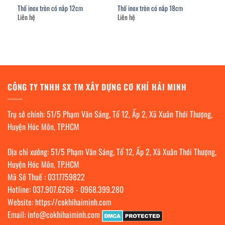
Thố inox tròn có nắp 12cm
Thố inox tròn có nắp 18cm
Liên hệ
Liên hệ
CÔNG TY TNHH SX TM XÂY DỰNG CƠ KHÍ HẢI MINH
Trụ sở chính: 51/5 Phạm Văn Sáng, Tổ 12, Ấp 2, Xã Xuân Thới Thượng,
Huyện Hóc Môn, TP.HCM
Địa chỉ xưởng: 51/5 Phạm Văn Sáng, Tổ 12, Ấp 2, Xã Xuân Thới Thượng,
Huyện Hóc Môn, TP.HCM
Mã Số Thuế : 0317759822
Hotline:
037.907.6268
-
0968.399.280
Website:
https://cokhihaiminh.com
Email:
info@cokhihaiminh.com