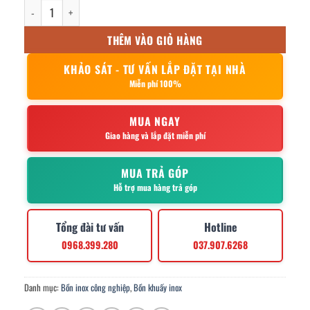
Bồn khuấy sơn 1000l số lượng
THÊM VÀO GIỎ HÀNG
KHẢO SÁT - TƯ VẤN LẮP ĐẶT TẠI NHÀ
Miễn phí 100%
MUA NGAY
Giao hàng và lắp đặt miễn phí
MUA TRẢ GÓP
Hỗ trợ mua hàng trả góp
Tổng đài tư vấn
Hotline
0968.399.280
037.907.6268
Danh mục:
Bồn inox công nghiệp
,
Bồn khuấy inox