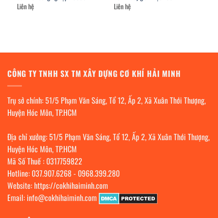
Liên hệ
Liên hệ
CÔNG TY TNHH SX TM XÂY DỰNG CƠ KHÍ HẢI MINH
Trụ sở chính: 51/5 Phạm Văn Sáng, Tổ 12, Ấp 2, Xã Xuân Thới Thượng,
Huyện Hóc Môn, TP.HCM
Địa chỉ xưởng: 51/5 Phạm Văn Sáng, Tổ 12, Ấp 2, Xã Xuân Thới Thượng,
Huyện Hóc Môn, TP.HCM
Mã Số Thuế : 0317759822
Hotline:
037.907.6268
-
0968.399.280
Website:
https://cokhihaiminh.com
Email:
info@cokhihaiminh.com