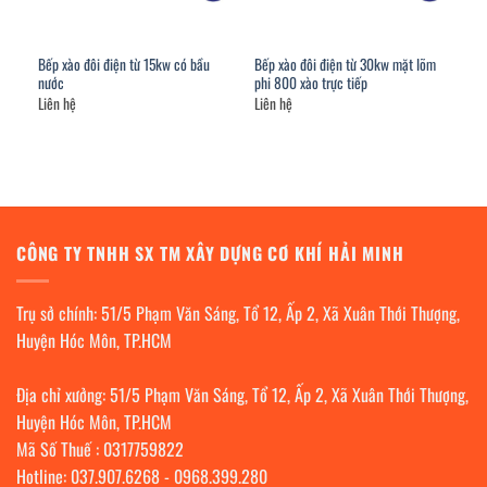
Bếp xào đôi điện từ 15kw có bầu
Bếp xào đôi điện từ 30kw mặt lõm
nước
phi 800 xào trực tiếp
Liên hệ
Liên hệ
CÔNG TY TNHH SX TM XÂY DỰNG CƠ KHÍ HẢI MINH
Trụ sở chính: 51/5 Phạm Văn Sáng, Tổ 12, Ấp 2, Xã Xuân Thới Thượng,
Huyện Hóc Môn, TP.HCM
Địa chỉ xưởng: 51/5 Phạm Văn Sáng, Tổ 12, Ấp 2, Xã Xuân Thới Thượng,
Huyện Hóc Môn, TP.HCM
Mã Số Thuế : 0317759822
Hotline:
037.907.6268
-
0968.399.280