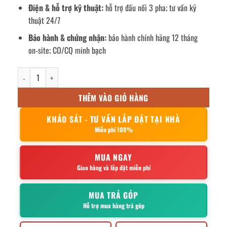
Điện & hỗ trợ kỹ thuật:
hỗ trợ đấu nối 3 pha; tư vấn kỹ
thuật 24/7
Bảo hành & chứng nhận:
bảo hành chính hãng 12 tháng
on‑site; CO/CQ minh bạch
Bếp từ công nghiệp 3500w mặt phẳng số lượng
THÊM VÀO GIỎ HÀNG
KHẢO SÁT - TƯ VẤN LẮP ĐẶT TẠI NHÀ
Miễn phí 100%
MUA NGAY
Giao hàng và lắp đặt miễn phí
MUA TRẢ GÓP
Hỗ trợ mua hàng trả góp