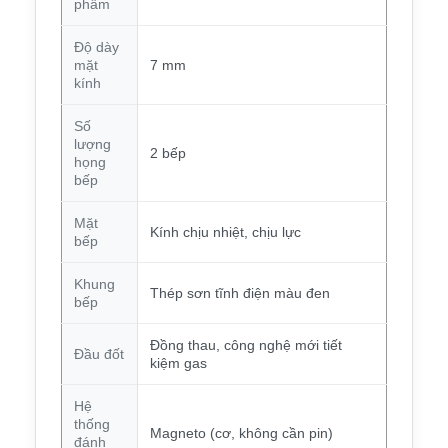
phẩm
Độ dày
mặt
7 mm
kính
Số
lượng
2 bếp
họng
bếp
Mặt
Kính chịu nhiệt, chịu lực
bếp
Khung
Thép sơn tĩnh điện màu đen
bếp
Đồng thau, công nghệ mới tiết
Đầu đốt
kiệm gas
Hệ
thống
Magneto (cơ, không cần pin)
đánh