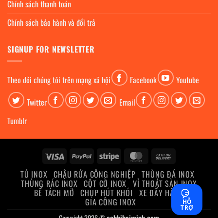
Chính sách thanh toán
Chính sách bảo hành và đổi trả
SIGNUP FOR NEWSLETTER
Theo dỏi chúng tôi trên mạng xã hội
Facebook
Youtube
Twitter
Email
Tumblr
Visa
PayPal
Stripe
MasterCard
Cash
On
TỦ INOX
CHẬU RỬA CÔNG NGHIỆP
THÙNG ĐÁ INOX
Delivery
THÙNG RÁC INOX
CỘT CỜ INOX
VỈ THOÁT SÀN INOX
BỂ TÁCH MỠ
CHỤP HÚT KHÓI
XE ĐẨY HÀNG
GIA CÔNG INOX
HỖ
TRỢ
Copyright 2026 ©
cokhihaiminh.com