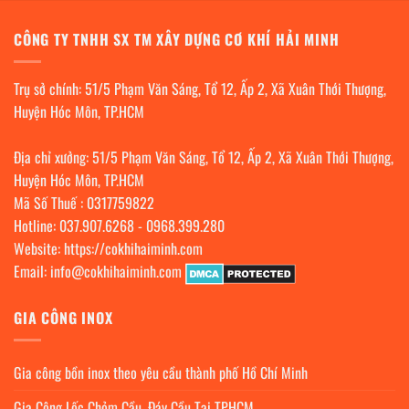
CÔNG TY TNHH SX TM XÂY DỰNG CƠ KHÍ HẢI MINH
Trụ sở chính: 51/5 Phạm Văn Sáng, Tổ 12, Ấp 2, Xã Xuân Thới Thượng,
Huyện Hóc Môn, TP.HCM
Địa chỉ xưởng: 51/5 Phạm Văn Sáng, Tổ 12, Ấp 2, Xã Xuân Thới Thượng,
Huyện Hóc Môn, TP.HCM
Mã Số Thuế : 0317759822
Hotline:
037.907.6268
-
0968.399.280
Website:
https://cokhihaiminh.com
Email:
info@cokhihaiminh.com
GIA CÔNG INOX
Gia công bồn inox theo yêu cầu thành phố Hồ Chí Minh
Gia Công Lốc Chỏm Cầu, Đáy Cầu Tại TPHCM