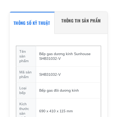
THÔNG TIN SẢN PHẨM
THÔNG SỐ KỸ THUẬT
Tên
Bếp gas dương kính Sunhouse
sản
SHB31032-V
phẩm
Mã sản
SHB31032-V
phẩm
Loại
Bếp gas đôi dương kính
bếp
Kích
thước
690 x 410 x 115 mm
sản