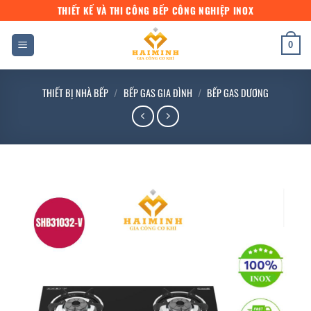
Bỏ
THIẾT KẾ VÀ THI CÔNG BẾP CÔNG NGHIỆP INOX
qua
nội
0
dung
THIẾT BỊ NHÀ BẾP
/
BẾP GAS GIA ĐÌNH
/
BẾP GAS DƯƠNG