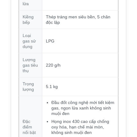
lửa
Kiềng
Thép tráng men siêu bền, 5 chân
bếp
độc lập
Loại
gas sử
LPG
dụng
Lượng
gas tiêu
220 g/h
thụ
Trọng
5.1 kg
lượng
Đầu đốt công nghệ mới tiết kiệm
gas, ngọn lửa xanh không sinh
muội đen
Đặc
Họng inox 430 cao cấp chống
điểm
oxy hóa, hạn chế mài mòn,
nổi bật
không sinh muội đen