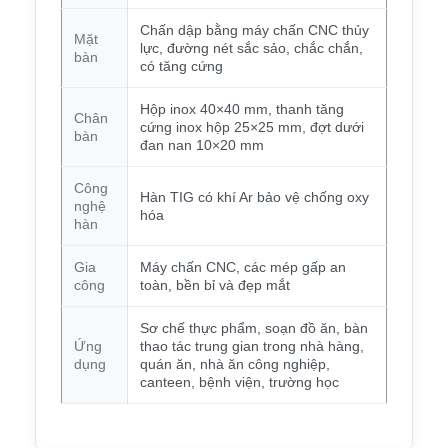
Chấn dập bằng máy chấn CNC thủy
Mặt
lực, đường nét sắc sảo, chắc chắn,
bàn
có tăng cứng
Hộp inox 40×40 mm, thanh tăng
Chân
cứng inox hộp 25×25 mm, đợt dưới
bàn
đan nan 10×20 mm
Công
Hàn TIG có khí Ar bảo vệ chống oxy
nghệ
hóa
hàn
Gia
Máy chấn CNC, các mép gấp an
công
toàn, bền bỉ và đẹp mắt
Sơ chế thực phẩm, soạn đồ ăn, bàn
Ứng
thao tác trung gian trong nhà hàng,
dụng
quán ăn, nhà ăn công nghiệp,
canteen, bệnh viện, trường học