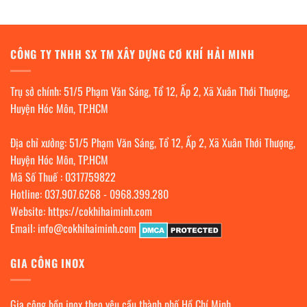
CÔNG TY TNHH SX TM XÂY DỰNG CƠ KHÍ HẢI MINH
Trụ sở chính: 51/5 Phạm Văn Sáng, Tổ 12, Ấp 2, Xã Xuân Thới Thượng,
Huyện Hóc Môn, TP.HCM
Địa chỉ xưởng: 51/5 Phạm Văn Sáng, Tổ 12, Ấp 2, Xã Xuân Thới Thượng,
Huyện Hóc Môn, TP.HCM
Mã Số Thuế : 0317759822
Hotline:
037.907.6268
-
0968.399.280
Website:
https://cokhihaiminh.com
Email:
info@cokhihaiminh.com
GIA CÔNG INOX
Gia công bồn inox theo yêu cầu thành phố Hồ Chí Minh