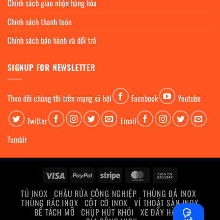
Chính sách giao nhận hàng hóa
Chính sách thanh toán
Chính sách bảo hành và đổi trả
SIGNUP FOR NEWSLETTER
Theo dỏi chúng tôi trên mạng xã hội
Facebook
Youtube
Twitter
Email
Tumblr
Visa
PayPal
Stripe
MasterCard
Cash
On
TỦ INOX
CHẬU RỬA CÔNG NGHIỆP
THÙNG ĐÁ INOX
Delivery
THÙNG RÁC INOX
CỘT CỜ INOX
VỈ THOÁT SÀN INOX
BỂ TÁCH MỠ
CHỤP HÚT KHÓI
XE ĐẨY HÀNG