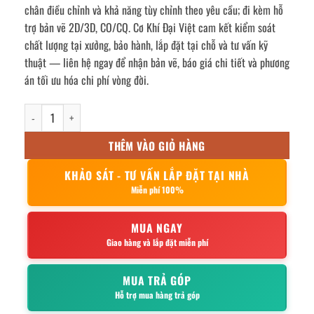
chân điều chỉnh và khả năng tùy chỉnh theo yêu cầu; đi kèm hỗ
trợ bản vẽ 2D/3D, CO/CQ. Cơ Khí Đại Việt cam kết kiểm soát
chất lượng tại xưởng, bảo hành, lắp đặt tại chỗ và tư vấn kỹ
thuật — liên hệ ngay để nhận bản vẽ, báo giá chi tiết và phương
án tối ưu hóa chi phí vòng đời.
Bàn sơ chế inox 2 tầng 900x300mm số lượng
THÊM VÀO GIỎ HÀNG
KHẢO SÁT - TƯ VẤN LẮP ĐẶT TẠI NHÀ
Miễn phí 100%
MUA NGAY
Giao hàng và lắp đặt miễn phí
MUA TRẢ GÓP
Hỗ trợ mua hàng trả góp