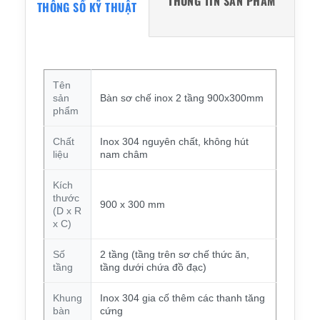
THÔNG TIN SẢN PHẨM
THÔNG SỐ KỸ THUẬT
Tên
sản
Bàn sơ chế inox 2 tầng 900x300mm
phẩm
Chất
Inox 304 nguyên chất, không hút
liệu
nam châm
Kích
thước
900 x 300 mm
(D x R
x C)
Số
2 tầng (tầng trên sơ chế thức ăn,
tầng
tầng dưới chứa đồ đạc)
Khung
Inox 304 gia cố thêm các thanh tăng
bàn
cứng