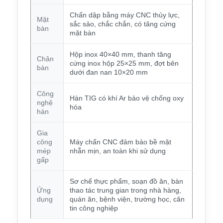
Chấn dập bằng máy CNC thủy lực,
Mặt
sắc sảo, chắc chắn, có tăng cứng
bàn
mặt bàn
Hộp inox 40×40 mm, thanh tăng
Chân
cứng inox hộp 25×25 mm, đợt bên
bàn
dưới đan nan 10×20 mm
Công
Hàn TIG có khí Ar bảo vệ chống oxy
nghệ
hóa
hàn
Gia
công
Máy chấn CNC đảm bảo bề mặt
mép
nhẵn mịn, an toàn khi sử dụng
gấp
Sơ chế thực phẩm, soạn đồ ăn, bàn
Ứng
thao tác trung gian trong nhà hàng,
dụng
quán ăn, bệnh viện, trường học, căn
tin công nghiệp