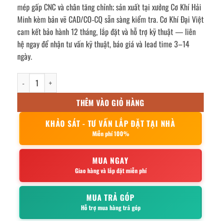
mép gấp CNC và chân tăng chỉnh; sản xuất tại xưởng Cơ Khí Hải
Minh kèm bản vẽ CAD/CO‑CQ sẵn sàng kiểm tra. Cơ Khí Đại Việt
cam kết bảo hành 12 tháng, lắp đặt và hỗ trợ kỹ thuật — liên
hệ ngay để nhận tư vấn kỹ thuật, báo giá và lead time 3–14
ngày.
Bàn sơ chế inox 2 tầng 180x80x80cm số lượng
THÊM VÀO GIỎ HÀNG
KHẢO SÁT - TƯ VẤN LẮP ĐẶT TẠI NHÀ
Miễn phí 100%
MUA NGAY
Giao hàng và lắp đặt miễn phí
MUA TRẢ GÓP
Hỗ trợ mua hàng trả góp