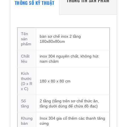
THÔNG TIN SẢN PHẨM
THÔNG SỐ KỸ THUẬT
Tên
bàn sơ chế inox 2 tầng
sản
180x80x80cm
phẩm
Chất
inox 304 nguyên chất, không hút
liệu
nam châm
Kích
thước
180 x 80 x 80 cm
(D x R
x C)
Số
2 tầng (tầng trên sơ chế thức ăn,
tầng
tầng dưới dùng để chứa đồ đạc)
Khung
Inox 304 gia cố thêm các thanh tăng
bàn
cứng