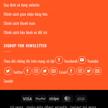
Quy định sử dụng website
Chính sách giao nhận hàng hóa
Chính sách thanh toán
Chính sách bảo hành và đổi trả
SIGNUP FOR NEWSLETTER
Theo dỏi chúng tôi trên mạng xã hội
Facebook
Youtube
Twitter
Email
Tumblr
Visa
PayPal
Stripe
MasterCard
Cash
On
TỦ INOX
CHẬU RỬA CÔNG NGHIỆP
THÙNG ĐÁ INOX