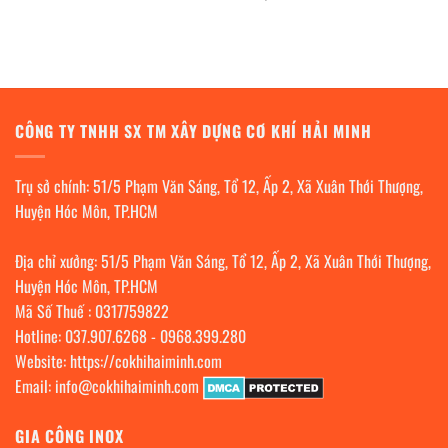
CÔNG TY TNHH SX TM XÂY DỰNG CƠ KHÍ HẢI MINH
Trụ sở chính: 51/5 Phạm Văn Sáng, Tổ 12, Ấp 2, Xã Xuân Thới Thượng,
Huyện Hóc Môn, TP.HCM
Địa chỉ xưởng: 51/5 Phạm Văn Sáng, Tổ 12, Ấp 2, Xã Xuân Thới Thượng,
Huyện Hóc Môn, TP.HCM
Mã Số Thuế : 0317759822
Hotline:
037.907.6268
-
0968.399.280
Website:
https://cokhihaiminh.com
Email:
info@cokhihaiminh.com
GIA CÔNG INOX