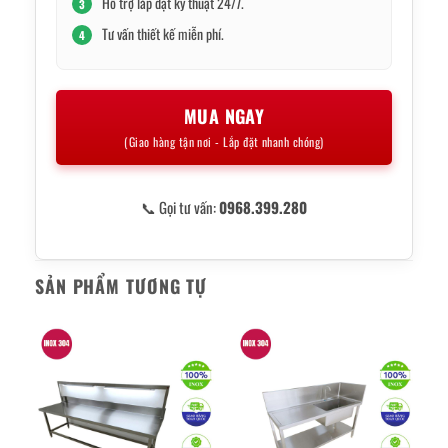
Hỗ trợ lắp đặt kỹ thuật 24/7.
3
Tư vấn thiết kế miễn phí.
4
MUA NGAY
(Giao hàng tận nơi - Lắp đặt nhanh chóng)
📞 Gọi tư vấn:
0968.399.280
SẢN PHẨM TƯƠNG TỰ