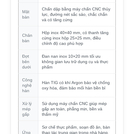
Chấn dập bằng máy chấn CNC thủy
Mặt
lực, đường nét sắc sảo, chắc chắn
bàn
và có tăng cứng
Hộp inox 40×40 mm, có thanh tăng
Chân
cứng inox hộp 25×25 mm, điều
bàn
chỉnh độ cao phù hợp
Đợt
Đan nan inox 10×20 mm tối ưu
bên
không gian lưu trữ dụng cụ và thực
dưới
phẩm
Công
Hàn TIG có khí Argon bảo vệ chống
nghệ
oxy hóa, đảm bảo mối hàn bền bỉ
hàn
Xử lý
Sử dụng máy chấn CNC giúp mép
mép
gấp an toàn, phẳng mịn, bền và
gấp
thẩm mỹ
Sơ chế thực phẩm, soạn đồ ăn, bàn
Ứng
thao tác trung gian trong nhà hàng,