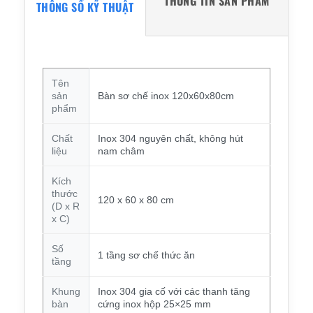
THÔNG TIN SẢN PHẨM
THÔNG SỐ KỸ THUẬT
Tên
sản
Bàn sơ chế inox 120x60x80cm
phẩm
Chất
Inox 304 nguyên chất, không hút
liệu
nam châm
Kích
thước
120 x 60 x 80 cm
(D x R
x C)
Số
1 tầng sơ chế thức ăn
tầng
Khung
Inox 304 gia cố với các thanh tăng
bàn
cứng inox hộp 25×25 mm