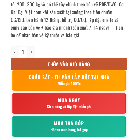
tải 200–300 kg và có thể tùy chỉnh theo bản vẽ PDF/DWG. Cơ
Khí Đại Việt cam kết sản xuất tại xưởng theo tiêu chuẩn
QC/ISO, bảo hành 12 tháng, hỗ trợ CO/CQ, lắp đặt onsite và
cung cấp bản vẽ + báo giá nhanh (sản xuất 7–14 ngày) — liên
hệ để nhận bản vẽ kỹ thuật và báo giá.
Bàn sơ chế inox 120x60x80cm số lượng
THÊM VÀO GIỎ HÀNG
KHẢO SÁT - TƯ VẤN LẮP ĐẶT TẠI NHÀ
Miễn phí 100%
MUA NGAY
Giao hàng và lắp đặt miễn phí
MUA TRẢ GÓP
Hỗ trợ mua hàng trả góp