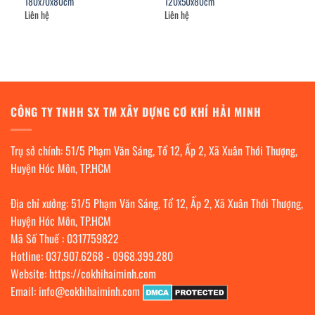
180x70x80cm
120x50x80cm
Liên hệ
Liên hệ
CÔNG TY TNHH SX TM XÂY DỰNG CƠ KHÍ HẢI MINH
Trụ sở chính: 51/5 Phạm Văn Sáng, Tổ 12, Ấp 2, Xã Xuân Thới Thượng,
Huyện Hóc Môn, TP.HCM
Địa chỉ xưởng: 51/5 Phạm Văn Sáng, Tổ 12, Ấp 2, Xã Xuân Thới Thượng,
Huyện Hóc Môn, TP.HCM
Mã Số Thuế : 0317759822
Hotline:
037.907.6268
-
0968.399.280
Website:
https://cokhihaiminh.com
Email:
info@cokhihaiminh.com