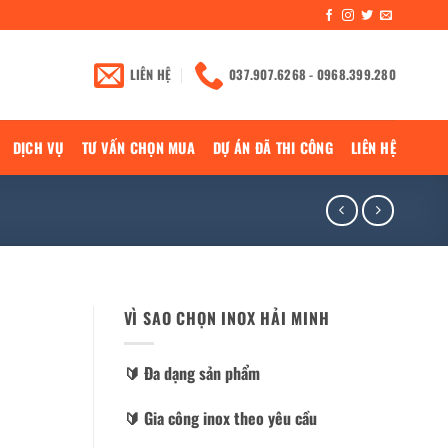
LIÊN HỆ
037.907.6268 - 0968.399.280
DỊCH VỤ
TƯ VẤN CHỌN MUA
DỰ ÁN ĐÃ THI CÔNG
LIÊN HỆ
VÌ SAO CHỌN INOX HẢI MINH
🔰️ Đa dạng sản phẩm
🔰️ Gia công inox theo yêu cầu