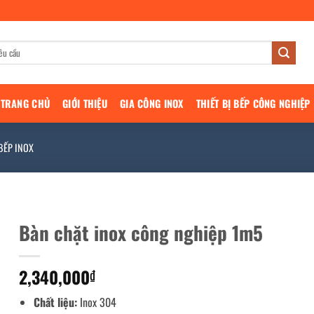
TRANG CHỦ
GIỚI THIỆU
GIA CÔNG INOX
THIẾT BỊ BẾP CÔNG NGHIỆP
BẾP INOX
Bàn chặt inox công nghiệp 1m5
2,340,000
₫
Chất liệu:
Inox 304