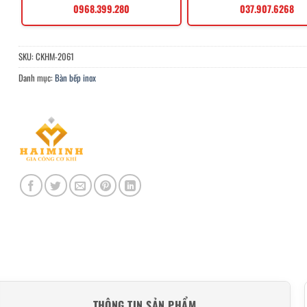
0968.399.280
037.907.6268
SKU:
CKHM-2061
Danh mục:
Bàn bếp inox
THÔNG TIN SẢN PHẨM