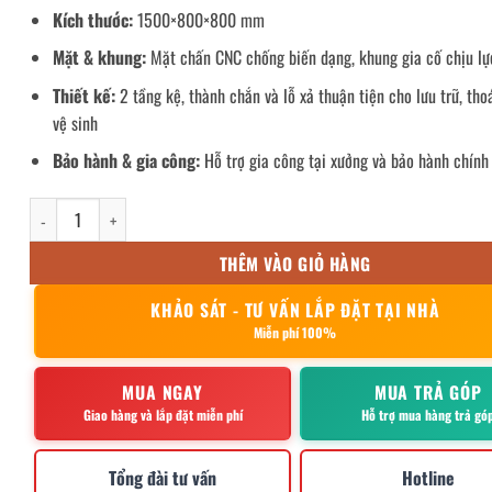
Kích thước:
1500×800×800 mm
Mặt & khung:
Mặt chấn CNC chống biến dạng, khung gia cố chịu lự
Thiết kế:
2 tầng kệ, thành chắn và lỗ xả thuận tiện cho lưu trữ, tho
vệ sinh
Bảo hành & gia công:
Hỗ trợ gia công tại xưởng và bảo hành chính
Bàn chặt inox công nghiệp 1m5 số lượng
THÊM VÀO GIỎ HÀNG
KHẢO SÁT - TƯ VẤN LẮP ĐẶT TẠI NHÀ
Miễn phí 100%
MUA NGAY
MUA TRẢ GÓP
Giao hàng và lắp đặt miễn phí
Hỗ trợ mua hàng trả gó
Tổng đài tư vấn
Hotline