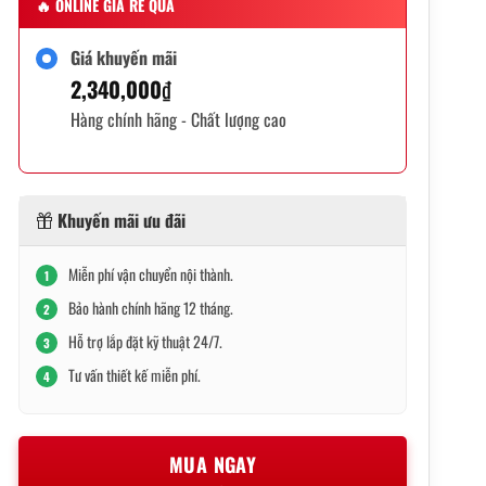
🔥
ONLINE GIÁ RẺ QUÁ
Giá khuyến mãi
2,340,000
₫
Hàng chính hãng - Chất lượng cao
Khuyến mãi ưu đãi
Miễn phí vận chuyển nội thành.
1
Bảo hành chính hãng 12 tháng.
2
Hỗ trợ lắp đặt kỹ thuật 24/7.
3
Tư vấn thiết kế miễn phí.
4
MUA NGAY