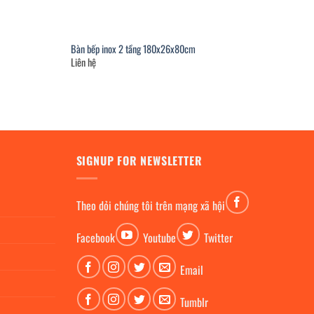
Bàn bếp inox 2 tầng 180x26x80cm
Liên hệ
SIGNUP FOR NEWSLETTER
Theo dỏi chúng tôi trên mạng xã hội
Facebook
Youtube
Twitter
Email
Tumblr