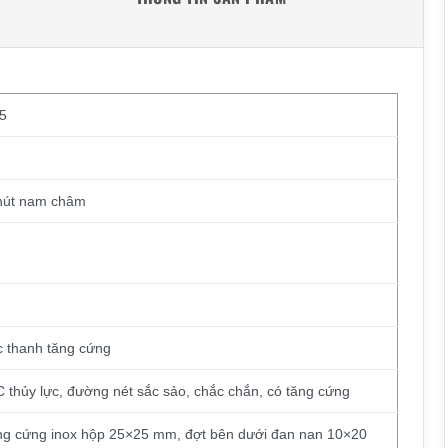
5
 hút nam châm
c thanh tăng cứng
hủy lực, đường nét sắc sảo, chắc chắn, có tăng cứng
ng cứng inox hộp 25×25 mm, đợt bên dưới đan nan 10×20