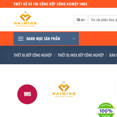
Bỏ
THIẾT KẾ VÀ THI CÔNG BẾP CÔNG NGHIỆP INOX
qua
nội
Tìm
dung
kiếm:
DANH MỤC SẢN PHẨM
THIẾT BỊ BẾP CÔNG NGHIỆP
/
THIẾT BỊ INOX BẾP CÔNG NGHIỆP
/
BÀN 