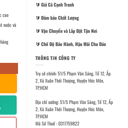
🔰️ Giá Cả Cạnh Tranh
c cao
🔰️ Đảm bảo Chất Lượng
át nước và
🔰️ Vận Chuyển và Lắp Đặt Tận Nơi
 hãng
🔰️ Chế Độ Bảo Hành, Hậu Mãi Chu Đáo
THÔNG TIN CÔNG TY
Trụ sở chính: 51/5 Phạm Văn Sáng, Tổ 12, Ấp
2, Xã Xuân Thới Thượng, Huyện Hóc Môn,
TP.HCM
Địa chỉ xưởng: 51/5 Phạm Văn Sáng, Tổ 12, Ấp
p
2, Xã Xuân Thới Thượng, Huyện Hóc Môn,
TP.HCM
Mã Số Thuế : 0317759822