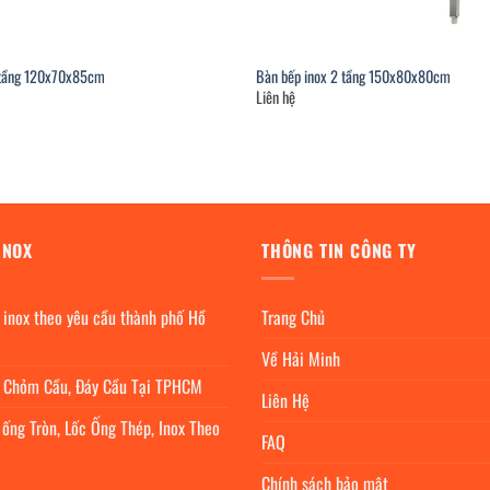
 tầng 120x70x85cm
Bàn bếp inox 2 tầng 150x80x80cm
Liên hệ
INOX
THÔNG TIN CÔNG TY
 inox theo yêu cầu thành phố Hồ
Trang Chủ
Về Hải Minh
c Chỏm Cầu, Đáy Cầu Tại TPHCM
Liên Hệ
 ống Tròn, Lốc Ống Thép, Inox Theo
FAQ
Chính sách bảo mật