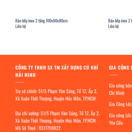
Bàn bếp inox 2 tầng 100x60x80cm
Bàn bếp inox 2
Liên hệ
Liên hệ
CÔNG TY TNHH SX TM XÂY DỰNG CƠ KHÍ
GIA CÔNG 
HẢI MINH
Gia công bồn
Trụ sở chính: 51/5 Phạm Văn Sáng, Tổ 12, Ấp 2,
Chí Minh
Xã Xuân Thới Thượng, Huyện Hóc Môn, TP.HCM
Gia Công Lố
Địa chỉ xưởng: 51/5 Phạm Văn Sáng, Tổ 12, Ấp 2,
Gia công Lốc
Xã Xuân Thới Thượng, Huyện Hóc Môn, TP.HCM
Yêu Cầu
Mã Số Thuế : 0317759822