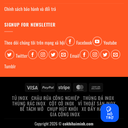
Chính sách bảo hành và đổi trả
SIGNUP FOR NEWSLETTER
Theo dỏi chúng tôi trên mạng xã hội
Facebook
Youtube
Twitter
Email
Tumblr
Visa
PayPal
Stripe
MasterCard
Cash
On
TỦ INOX
CHẬU RỬA CÔNG NGHIỆP
THÙNG ĐÁ INOX
Delivery
THÙNG RÁC INOX
CỘT CỜ INOX
VỈ THOÁT SÀN INOX
BỂ TÁCH MỠ
CHỤP HÚT KHÓI
XE ĐẨY HÀNG
GIA CÔNG INOX
HỖ
TRỢ
Copyright 2026 ©
cokhihaiminh.com