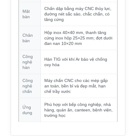
Chấn dập bằng máy CNC thủy lực,
Mặt
đường nét sắc sảo, chắc chắn, có
bàn
tăng cứng
Hộp inox 40×40 mm, thanh tăng
Chân
cứng inox hộp 25×25 mm; đợt dưới
bàn
đan nan 10×20 mm
Công
Hàn TIG với khí Ar bảo vệ chống
nghệ
oxy hóa
hàn
Công
Máy chấn CNC cho các mép gấp
nghệ
an toàn, bền bỉ và đẹp mắt, hạn
chấn
chế trầy xước
Phù hợp với bếp công nghiệp, nhà
Ứng
hàng, quán ăn, canteen, bệnh viện,
dụng
trường học