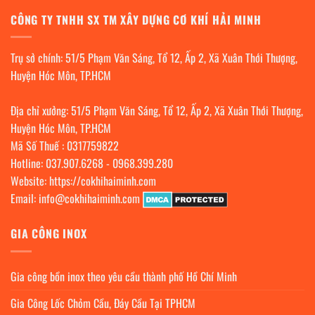
CÔNG TY TNHH SX TM XÂY DỰNG CƠ KHÍ HẢI MINH
Trụ sở chính: 51/5 Phạm Văn Sáng, Tổ 12, Ấp 2, Xã Xuân Thới Thượng,
Huyện Hóc Môn, TP.HCM
Địa chỉ xưởng: 51/5 Phạm Văn Sáng, Tổ 12, Ấp 2, Xã Xuân Thới Thượng,
Huyện Hóc Môn, TP.HCM
Mã Số Thuế : 0317759822
Hotline:
037.907.6268
-
0968.399.280
Website:
https://cokhihaiminh.com
Email:
info@cokhihaiminh.com
GIA CÔNG INOX
Gia công bồn inox theo yêu cầu thành phố Hồ Chí Minh
Gia Công Lốc Chỏm Cầu, Đáy Cầu Tại TPHCM