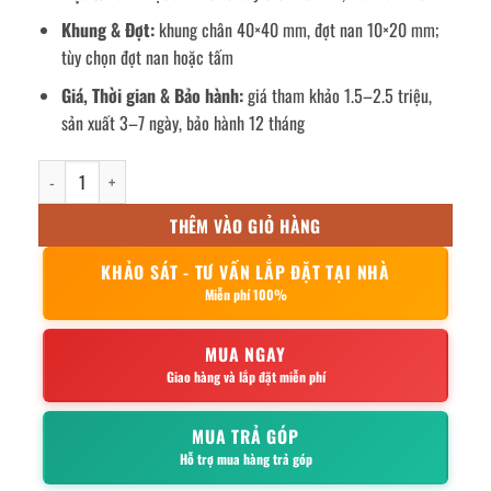
Khung & Đợt:
khung chân 40×40 mm, đợt nan 10×20 mm;
tùy chọn đợt nan hoặc tấm
Giá, Thời gian & Bảo hành:
giá tham khảo 1.5–2.5 triệu,
sản xuất 3–7 ngày, bảo hành 12 tháng
Bàn bếp inox 2 tầng 80x50x80cm số lượng
THÊM VÀO GIỎ HÀNG
KHẢO SÁT - TƯ VẤN LẮP ĐẶT TẠI NHÀ
Miễn phí 100%
MUA NGAY
Giao hàng và lắp đặt miễn phí
MUA TRẢ GÓP
Hỗ trợ mua hàng trả góp