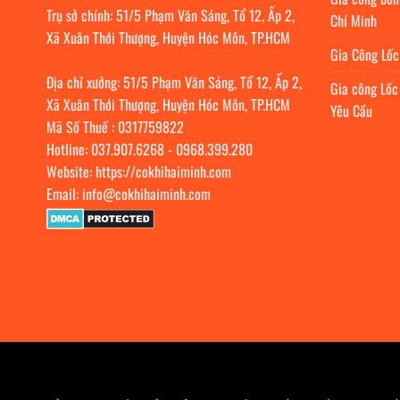
Trụ sở chính: 51/5 Phạm Văn Sáng, Tổ 12, Ấp 2,
Chí Minh
Xã Xuân Thới Thượng, Huyện Hóc Môn, TP.HCM
Gia Công Lố
Địa chỉ xưởng: 51/5 Phạm Văn Sáng, Tổ 12, Ấp 2,
Gia công Lốc
Xã Xuân Thới Thượng, Huyện Hóc Môn, TP.HCM
Yêu Cầu
Mã Số Thuế : 0317759822
Hotline:
037.907.6268
-
0968.399.280
Website:
https://cokhihaiminh.com
Email:
info@cokhihaiminh.com