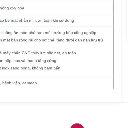
chống oxy hóa
o bề mặt nhẵn mịn, an toàn khi sử dụng
sét, chống ăn mòn phù hợp môi trường bếp công nghiệp
ên mặt bàn rộng rãi cho sơ chế, tầng dưới đan nan lưu trữ
và máy chấn CNC thủy lực sắc nét, an toàn
n hộp inox và thanh tăng cứng
mặt inox sáng bóng, không bám bẩn
, bệnh viện, canteen