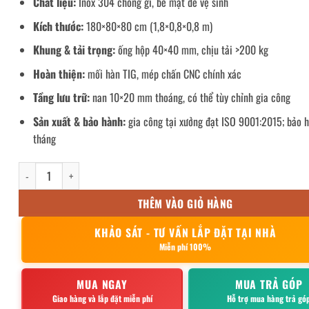
Chất liệu:
Inox 304 chống gỉ, bề mặt dễ vệ sinh
Kích thước:
180×80×80 cm (1,8×0,8×0,8 m)
Khung & tải trọng:
ống hộp 40×40 mm, chịu tải >200 kg
Hoàn thiện:
mối hàn TIG, mép chấn CNC chính xác
Tầng lưu trữ:
nan 10×20 mm thoáng, có thể tùy chỉnh gia công
Sản xuất & bảo hành:
gia công tại xưởng đạt ISO 9001:2015; bảo 
tháng
Bàn bếp inox 2 tầng 180x80x80cm số lượng
THÊM VÀO GIỎ HÀNG
KHẢO SÁT - TƯ VẤN LẮP ĐẶT TẠI NHÀ
Miễn phí 100%
MUA NGAY
MUA TRẢ GÓP
Giao hàng và lắp đặt miễn phí
Hỗ trợ mua hàng trả gó