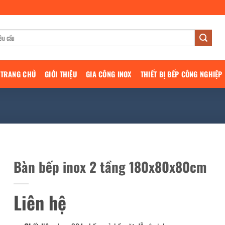
TRANG CHỦ
GIỚI THIỆU
GIA CÔNG INOX
THIẾT BỊ BẾP CÔNG NGHIỆP
Bàn bếp inox 2 tầng 180x80x80cm
Liên hệ