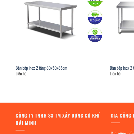
Bàn bếp inox 2 tầng 80x50x85cm
Bàn bếp inox 2
Liên hệ
Liên hệ
CÔNG TY TNHH SX TM XÂY DỰNG CƠ KHÍ
GIA CÔNG 
HẢI MINH
Gia công bồn