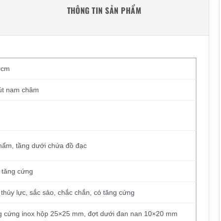
THÔNG TIN SẢN PHẨM
0cm
hút nam châm
phẩm, tầng dưới chứa đồ đạc
h tăng cứng
ủy lực, sắc sảo, chắc chắn, có tăng cứng
g cứng inox hộp 25×25 mm, đợt dưới đan nan 10×20 mm