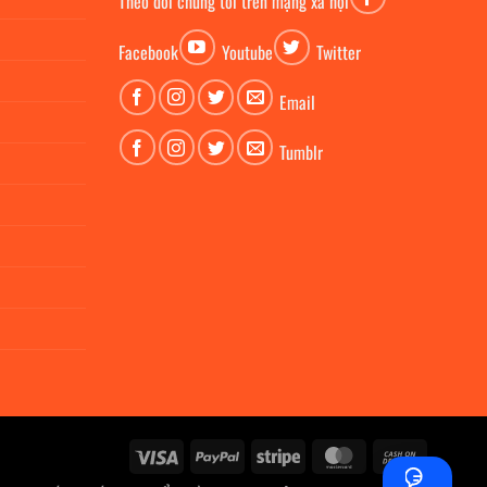
Theo dỏi chúng tôi trên mạng xã hội
Facebook
Youtube
Twitter
Email
Tumblr
Visa
PayPal
Stripe
MasterCard
Cash
On