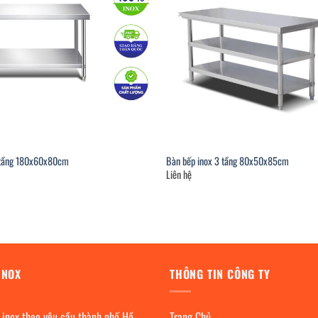
 tầng 180x60x80cm
Bàn bếp inox 3 tầng 80x50x85cm
Liên hệ
INOX
THÔNG TIN CÔNG TY
 inox theo yêu cầu thành phố Hồ
Trang Chủ