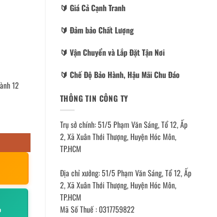
🔰️ Giá Cả Cạnh Tranh
🔰️ Đảm bảo Chất Lượng
🔰️ Vận Chuyển và Lắp Đặt Tận Nơi
🔰️ Chế Độ Bảo Hành, Hậu Mãi Chu Đáo
hành 12
THÔNG TIN CÔNG TY
Trụ sở chính: 51/5 Phạm Văn Sáng, Tổ 12, Ấp
2, Xã Xuân Thới Thượng, Huyện Hóc Môn,
TP.HCM
Địa chỉ xưởng: 51/5 Phạm Văn Sáng, Tổ 12, Ấp
2, Xã Xuân Thới Thượng, Huyện Hóc Môn,
TP.HCM
Mã Số Thuế : 0317759822
p