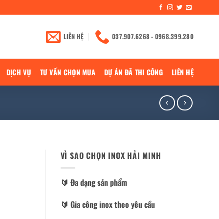
LIÊN HỆ
037.907.6268 - 0968.399.280
DỊCH VỤ
TƯ VẤN CHỌN MUA
DỰ ÁN ĐÃ THI CÔNG
LIÊN HỆ
VÌ SAO CHỌN INOX HẢI MINH
🔰️ Đa dạng sản phẩm
🔰️ Gia công inox theo yêu cầu