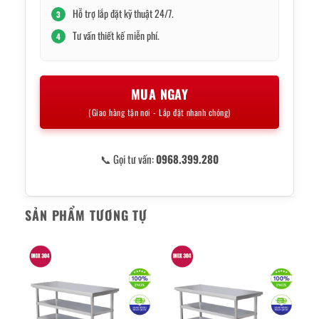
Hỗ trợ lắp đặt kỹ thuật 24/7.
3
Tư vấn thiết kế miễn phí.
4
MUA NGAY
(Giao hàng tận nơi - Lắp đặt nhanh chóng)
📞 Gọi tư vấn:
0968.399.280
SẢN PHẨM TƯƠNG TỰ