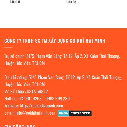
Liên hệ
Liên hệ
CÔNG TY TNHH SX TM XÂY DỰNG CƠ KHÍ HẢI MINH
Trụ sở chính: 51/5 Phạm Văn Sáng, Tổ 12, Ấp 2, Xã Xuân Thới Thượng,
Huyện Hóc Môn, TP.HCM
Địa chỉ xưởng: 51/5 Phạm Văn Sáng, Tổ 12, Ấp 2, Xã Xuân Thới Thượng,
Huyện Hóc Môn, TP.HCM
Mã Số Thuế : 0317759822
Hotline:
037.907.6268
-
0968.399.280
Website:
https://cokhihaiminh.com
Email:
info@cokhihaiminh.com
GIA CÔNG INOX