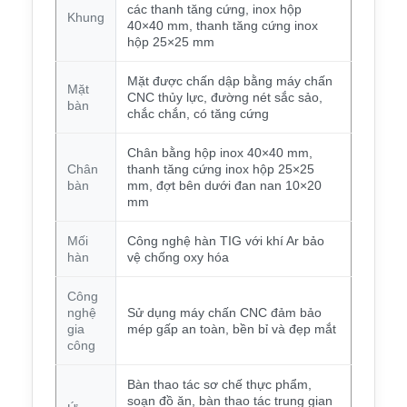
các thanh tăng cứng, inox hộp
Khung
40×40 mm, thanh tăng cứng inox
hộp 25×25 mm
Mặt được chấn dập bằng máy chấn
Mặt
CNC thủy lực, đường nét sắc sảo,
bàn
chắc chắn, có tăng cứng
Chân bằng hộp inox 40×40 mm,
Chân
thanh tăng cứng inox hộp 25×25
bàn
mm, đợt bên dưới đan nan 10×20
mm
Mối
Công nghệ hàn TIG với khí Ar bảo
hàn
vệ chống oxy hóa
Công
nghệ
Sử dụng máy chấn CNC đảm bảo
gia
mép gấp an toàn, bền bỉ và đẹp mắt
công
Bàn thao tác sơ chế thực phẩm,
soạn đồ ăn, bàn thao tác trung gian