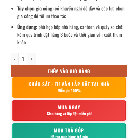
Tùy chọn gia công:
có khuyến nghị độ dày và các lựa chọn
gia công để tối ưu thao tác
Ứng dụng:
phù hợp bếp nhà hàng, canteen và quầy sơ chế;
kèm quy trình đặt hàng 3 bước và thời gian sản xuất tham
khảo
Bàn bếp inox 150x60x150cm số lượng
THÊM VÀO GIỎ HÀNG
KHẢO SÁT - TƯ VẤN LẮP ĐẶT TẠI NHÀ
Miễn phí 100%
MUA NGAY
Giao hàng và lắp đặt miễn phí
MUA TRẢ GÓP
Hỗ trợ mua hàng trả góp