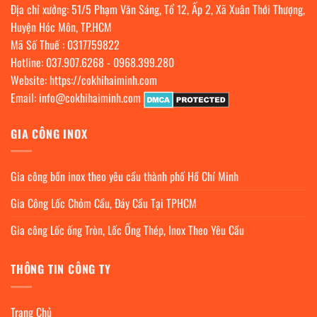
Địa chỉ xưởng: 51/5 Phạm Văn Sáng, Tổ 12, Ấp 2, Xã Xuân Thới Thượng,
Huyện Hóc Môn, TP.HCM
Mã Số Thuế : 0317759822
Hotline:
037.907.6268
-
0968.399.280
Website:
https://cokhihaiminh.com
Email:
info@cokhihaiminh.com
GIA CÔNG INOX
Gia công bồn inox theo yêu cầu thành phố Hồ Chí Minh
Gia Công Lốc Chỏm Cầu, Đáy Cầu Tại TPHCM
Gia công Lốc ống Tròn, Lốc Ống Thép, Inox Theo Yêu Cầu
THÔNG TIN CÔNG TY
Trang Chủ