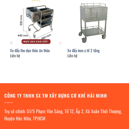
Xe đẩy thu dọn thức ăn thừa
Xe đẩy inox y tế 2 tầng
Liên hệ
Liên hệ
CÔNG TY TNHH SX TM XÂY DỰNG CƠ KHÍ HẢI MINH
Trụ sở chính: 51/5 Phạm Văn Sáng, Tổ 12, Ấp 2, Xã Xuân Thới Thượng,
Huyện Hóc Môn, TP.HCM