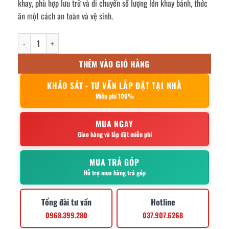
khay, phù hợp lưu trữ và di chuyển số lượng lớn khay bánh, thức
ăn một cách an toàn và vệ sinh.
xe đẩy khay inox 15 tầng số lượng
THÊM VÀO GIỎ HÀNG
KHẢO SÁT - TƯ VẤN LẮP ĐẶT TẠI NHÀ
Miễn phí 100%
MUA NGAY
Giao hàng và lắp đặt miễn phí
MUA TRẢ GÓP
Hỗ trợ mua hàng trả góp
Tổng đài tư vấn
Hotline
0968.399.280
037.907.6268