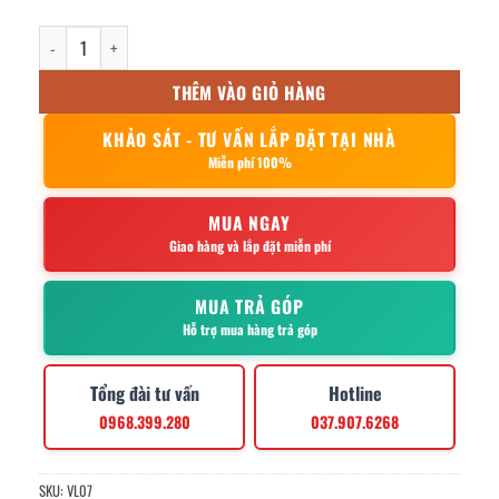
Vá Canh Lỗ inox 07 – Cái số lượng
THÊM VÀO GIỎ HÀNG
KHẢO SÁT - TƯ VẤN LẮP ĐẶT TẠI NHÀ
Miễn phí 100%
MUA NGAY
Giao hàng và lắp đặt miễn phí
MUA TRẢ GÓP
Hỗ trợ mua hàng trả góp
Tổng đài tư vấn
Hotline
0968.399.280
037.907.6268
SKU:
VL07