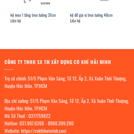
kệ inox 1 tầng treo tường 37cm
kệ để gia vị treo tường 48cm
Liên hệ
Liên hệ
CÔNG TY TNHH SX TM XÂY DỰNG CƠ KHÍ HẢI MINH
Trụ sở chính: 51/5 Phạm Văn Sáng, Tổ 12, Ấp 2, Xã Xuân Thới Thượng,
Huyện Hóc Môn, TP.HCM
Địa chỉ xưởng: 51/5 Phạm Văn Sáng, Tổ 12, Ấp 2, Xã Xuân Thới Thượng,
Huyện Hóc Môn, TP.HCM
Mã Số Thuế : 0317759822
Hotline:
037.907.6268
-
0968.399.280
Website:
https://cokhihaiminh.com