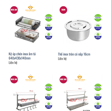
Kệ úp chén inox âm tủ
Thố inox tròn có nắp 16cm
640x430x140mm
Liên hệ
Liên hệ