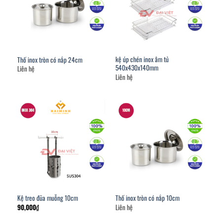
kệ úp chén inox âm tủ
Thố inox tròn có nắp 24cm
540x430x140mm
Liên hệ
Liên hệ
Kệ treo đũa muỗng 10cm
Thố inox tròn có nắp 10cm
90,000
₫
Liên hệ