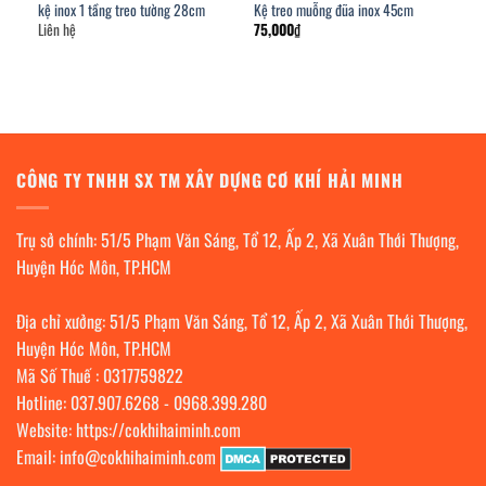
kệ inox 1 tầng treo tường 28cm
Kệ treo muỗng đũa inox 45cm
Liên hệ
75,000
₫
CÔNG TY TNHH SX TM XÂY DỰNG CƠ KHÍ HẢI MINH
Trụ sở chính: 51/5 Phạm Văn Sáng, Tổ 12, Ấp 2, Xã Xuân Thới Thượng,
Huyện Hóc Môn, TP.HCM
Địa chỉ xưởng: 51/5 Phạm Văn Sáng, Tổ 12, Ấp 2, Xã Xuân Thới Thượng,
Huyện Hóc Môn, TP.HCM
Mã Số Thuế : 0317759822
Hotline:
037.907.6268
-
0968.399.280
Website:
https://cokhihaiminh.com
Email:
info@cokhihaiminh.com