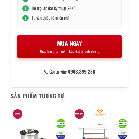
Hỗ trợ lắp đặt kỹ thuật 24/7.
3
Tư vấn thiết kế miễn phí.
4
MUA NGAY
(Giao hàng tận nơi - Lắp đặt nhanh chóng)
📞 Gọi tư vấn:
0968.399.280
SẢN PHẨM TƯƠNG TỰ