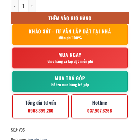
Vá Canh inox 05 – Cái số lượng
THÊM VÀO GIỎ HÀNG
KHẢO SÁT - TƯ VẤN LẮP ĐẶT TẠI NHÀ
Miễn phí 100%
MUA NGAY
Giao hàng và lắp đặt miễn phí
MUA TRẢ GÓP
Hỗ trợ mua hàng trả góp
Tổng đài tư vấn
Hotline
0968.399.280
037.907.6268
SKU:
V05
Danh mục:
Inox gia dụng