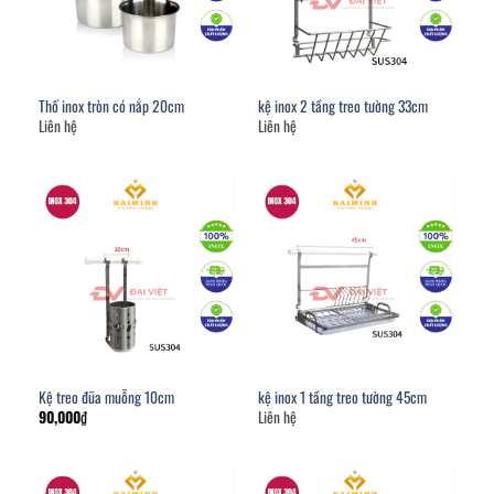
Thố inox tròn có nắp 20cm
kệ inox 2 tầng treo tường 33cm
Liên hệ
Liên hệ
Kệ treo đũa muỗng 10cm
kệ inox 1 tầng treo tường 45cm
90,000
₫
Liên hệ