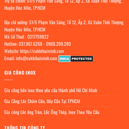
Trụ sở chính: 51/5 Phạm Văn Sáng, Tổ 12, Ấp 2, Xã Xuân Thới Thượng,
Huyện Hóc Môn, TP.HCM
Địa chỉ xưởng: 51/5 Phạm Văn Sáng, Tổ 12, Ấp 2, Xã Xuân Thới Thượng,
Huyện Hóc Môn, TP.HCM
Mã Số Thuế : 0317759822
Hotline:
037.907.6268
-
0968.399.280
Website:
https://cokhihaiminh.com
Email:
info@cokhihaiminh.com
GIA CÔNG INOX
Gia công bồn inox theo yêu cầu thành phố Hồ Chí Minh
Gia Công Lốc Chỏm Cầu, Đáy Cầu Tại TPHCM
Gia công Lốc ống Tròn, Lốc Ống Thép, Inox Theo Yêu Cầu
THÔNG TIN CÔNG TY