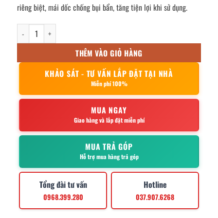
riêng biệt, mái dốc chống bụi bẩn, tăng tiện lợi khi sử dụng.
tủ quần áo inox 9 cửa mái xéo 1800x420x900mm số lượng
THÊM VÀO GIỎ HÀNG
KHẢO SÁT - TƯ VẤN LẮP ĐẶT TẠI NHÀ
Miễn phí 100%
MUA NGAY
Giao hàng và lắp đặt miễn phí
MUA TRẢ GÓP
Hỗ trợ mua hàng trả góp
Tổng đài tư vấn
Hotline
0968.399.280
037.907.6268