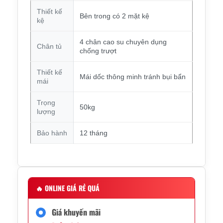
Thiết kế
Bên trong có 2 mặt kệ
kệ
4 chân cao su chuyên dụng
Chân tủ
chống trượt
Thiết kế
Mái dốc thông minh tránh bụi bẩn
mái
Trọng
50kg
lượng
Bảo hành
12 tháng
🔥
ONLINE GIÁ RẺ QUÁ
Giá khuyến mãi