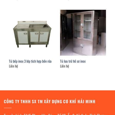
Tủ bếp inox 3 lớp tích hợp bồn rửa
Tủ lưu trữ hồ sơ inox
Liên hệ
Liên hệ
CÔNG TY TNHH SX TM XÂY DỰNG CƠ KHÍ HẢI MINH