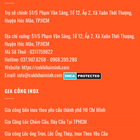
Trụ sở chính: 51/5 Phạm Văn Sáng, Tổ 12, Ấp 2, Xã Xuân Thới Thượng,
Huyện Hóc Môn, TP.HCM
Địa chỉ xưởng: 51/5 Phạm Văn Sáng, Tổ 12, Ấp 2, Xã Xuân Thới Thượng,
Huyện Hóc Môn, TP.HCM
Mã Số Thuế : 0317759822
Hotline:
037.907.6268
-
0968.399.280
Website:
https://cokhihaiminh.com
Email:
info@cokhihaiminh.com
GIA CÔNG INOX
Gia công bồn inox theo yêu cầu thành phố Hồ Chí Minh
Gia Công Lốc Chỏm Cầu, Đáy Cầu Tại TPHCM
Gia công Lốc ống Tròn, Lốc Ống Thép, Inox Theo Yêu Cầu