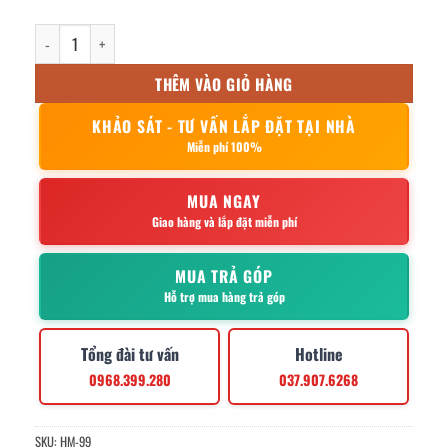
tủ quần áo inox 12 cửa mái xéo 1800x350x900mm số lượng
THÊM VÀO GIỎ HÀNG
KHẢO SÁT - TƯ VẤN LẮP ĐẶT TẠI NHÀ
Miễn phí 100%
MUA NGAY
Giao hàng và lắp đặt miễn phí
MUA TRẢ GÓP
Hỗ trợ mua hàng trả góp
Tổng đài tư vấn
Hotline
0968.399.280
037.907.6268
SKU:
HM-99