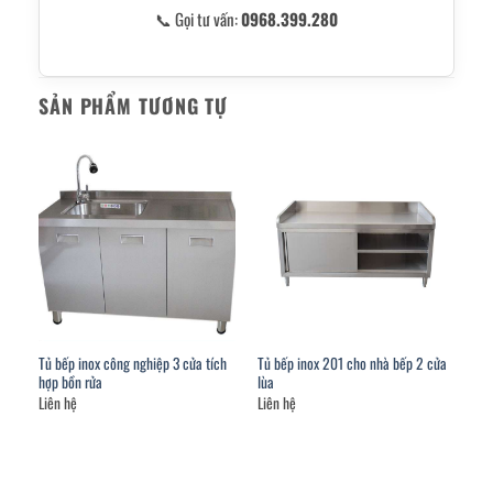
📞 Gọi tư vấn:
0968.399.280
SẢN PHẨM TƯƠNG TỰ
Tủ bếp inox công nghiệp 3 cửa tích
Tủ bếp inox 201 cho nhà bếp 2 cửa
hợp bồn rửa
lùa
Liên hệ
Liên hệ