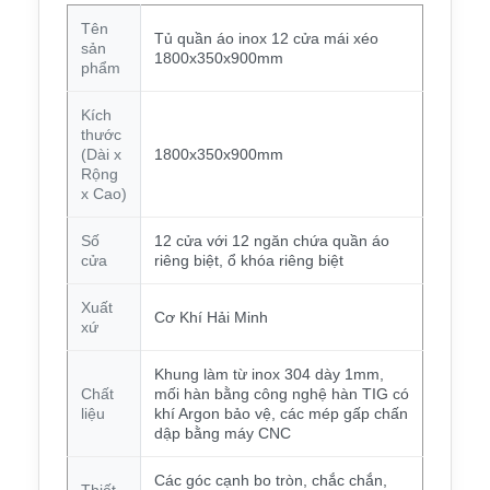
Tên
Tủ quần áo inox 12 cửa mái xéo
sản
1800x350x900mm
phẩm
Kích
thước
(Dài x
1800x350x900mm
Rộng
x Cao)
Số
12 cửa với 12 ngăn chứa quần áo
cửa
riêng biệt, ổ khóa riêng biệt
Xuất
Cơ Khí Hải Minh
xứ
Khung làm từ inox 304 dày 1mm,
Chất
mối hàn bằng công nghệ hàn TIG có
liệu
khí Argon bảo vệ, các mép gấp chấn
dập bằng máy CNC
Các góc cạnh bo tròn, chắc chắn,
Thiết