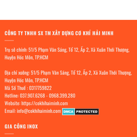
CÔNG TY TNHH SX TM XÂY DỰNG CƠ KHÍ HẢI MINH
Trụ sở chính: 51/5 Phạm Văn Sáng, Tổ 12, Ấp 2, Xã Xuân Thới Thượng,
Huyện Hóc Môn, TP.HCM
Địa chỉ xưởng: 51/5 Phạm Văn Sáng, Tổ 12, Ấp 2, Xã Xuân Thới Thượng,
Huyện Hóc Môn, TP.HCM
Mã Số Thuế : 0317759822
Hotline:
037.907.6268
-
0968.399.280
Website:
https://cokhihaiminh.com
Email:
info@cokhihaiminh.com
GIA CÔNG INOX