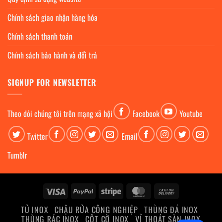
Chính sách giao nhận hàng hóa
Chính sách thanh toán
Chính sách bảo hành và đổi trả
SIGNUP FOR NEWSLETTER
Theo dỏi chúng tôi trên mạng xã hội
Facebook
Youtube
Twitter
Email
Tumblr
Visa
PayPal
Stripe
MasterCard
Cash
On
TỦ INOX
CHẬU RỬA CÔNG NGHIỆP
THÙNG ĐÁ INOX
Delivery
THÙNG RÁC INOX
CỘT CỜ INOX
VỈ THOÁT SÀN INOX