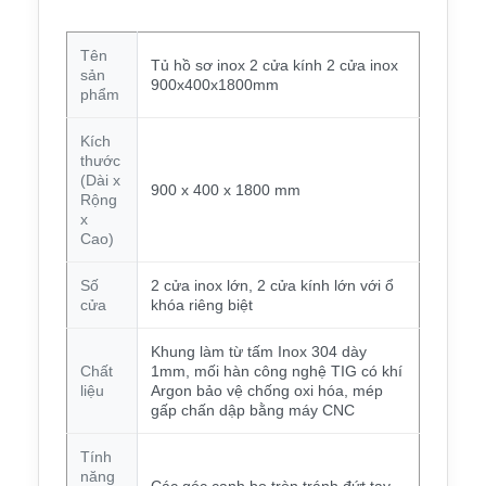
Tên
Tủ hồ sơ inox 2 cửa kính 2 cửa inox
sản
900x400x1800mm
phẩm
Kích
thước
(Dài x
900 x 400 x 1800 mm
Rộng
x
Cao)
Số
2 cửa inox lớn, 2 cửa kính lớn với ổ
cửa
khóa riêng biệt
Khung làm từ tấm Inox 304 dày
Chất
1mm, mối hàn công nghệ TIG có khí
liệu
Argon bảo vệ chống oxi hóa, mép
gấp chấn dập bằng máy CNC
Tính
năng
Các góc cạnh bo tròn tránh đứt tay