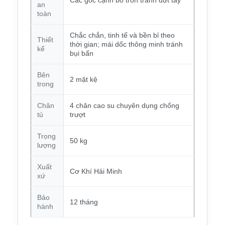
an
toàn
Chắc chắn, tinh tế và bền bỉ theo
Thiết
thời gian; mái dốc thông minh tránh
kế
bụi bẩn
Bên
2 mặt kệ
trong
Chân
4 chân cao su chuyên dụng chống
tủ
trượt
Trọng
50 kg
lượng
Xuất
Cơ Khí Hải Minh
xứ
Bảo
12 tháng
hành