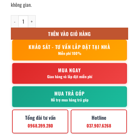
không gian.
tủ hồ sơ inox 2 cửa kính 2 cửa inox 900x400x1800mm số lượng
THÊM VÀO GIỎ HÀNG
KHẢO SÁT - TƯ VẤN LẮP ĐẶT TẠI NHÀ
Miễn phí 100%
MUA NGAY
Giao hàng và lắp đặt miễn phí
MUA TRẢ GÓP
Hỗ trợ mua hàng trả góp
Tổng đài tư vấn
Hotline
0968.399.280
037.907.6268