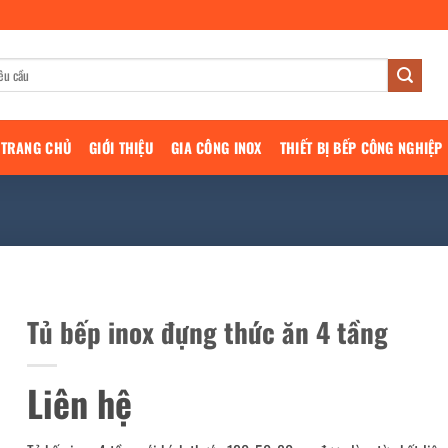
TRANG CHỦ
GIỚI THIỆU
GIA CÔNG INOX
THIẾT BỊ BẾP CÔNG NGHIỆP
Tủ bếp inox đựng thức ăn 4 tầng
Liên hệ