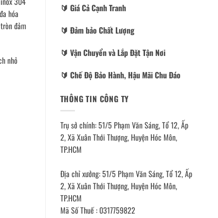
 inox 304
🔰️ Giá Cả Cạnh Tranh
 đa hóa
 tròn đảm
🔰️ Đảm bảo Chất Lượng
🔰️ Vận Chuyển và Lắp Đặt Tận Nơi
ích nhỏ
🔰️ Chế Độ Bảo Hành, Hậu Mãi Chu Đáo
THÔNG TIN CÔNG TY
Trụ sở chính: 51/5 Phạm Văn Sáng, Tổ 12, Ấp
2, Xã Xuân Thới Thượng, Huyện Hóc Môn,
TP.HCM
Địa chỉ xưởng: 51/5 Phạm Văn Sáng, Tổ 12, Ấp
2, Xã Xuân Thới Thượng, Huyện Hóc Môn,
TP.HCM
Mã Số Thuế : 0317759822