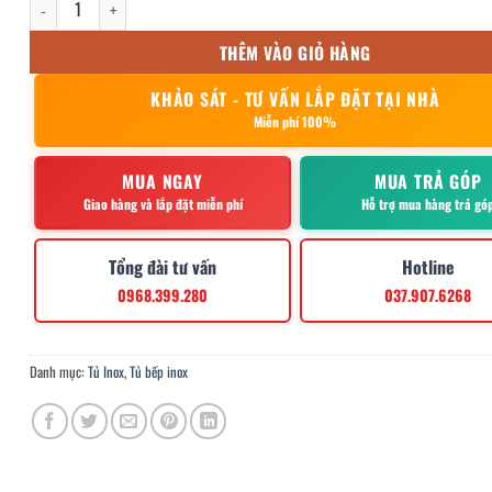
THÊM VÀO GIỎ HÀNG
KHẢO SÁT - TƯ VẤN LẮP ĐẶT TẠI NHÀ
Miễn phí 100%
MUA NGAY
MUA TRẢ GÓP
Giao hàng và lắp đặt miễn phí
Hỗ trợ mua hàng trả gó
Tổng đài tư vấn
Hotline
0968.399.280
037.907.6268
Danh mục:
Tủ Inox
,
Tủ bếp inox