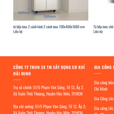
tủ bếp inox 2 cánh kính 2 cánh inox 700x400x1680 mm
Tủ bếp inox chữ 
Liên hệ
Liên hệ
CÔNG TY TNHH SX TM XÂY DỰNG CƠ KHÍ
GIA CÔNG 
HẢI MINH
Gia công bồn
Trụ sở chính: 51/5 Phạm Văn Sáng, Tổ 12, Ấp 2,
Chí Minh
Xã Xuân Thới Thượng, Huyện Hóc Môn, TP.HCM
Gia Công Lố
Địa chỉ xưởng: 51/5 Phạm Văn Sáng, Tổ 12, Ấp 2,
Gia công Lốc
Xã Xuân Thới Thượng, Huyện Hóc Môn, TP.HCM