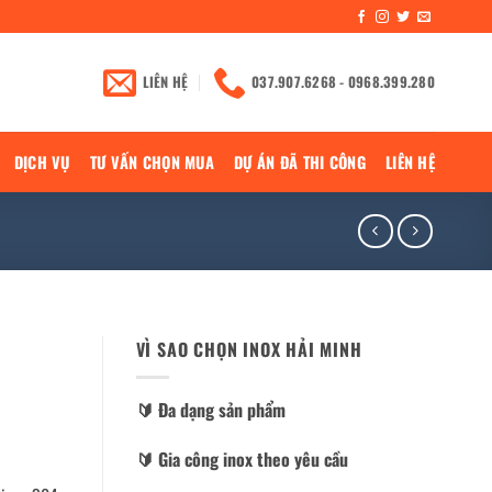
LIÊN HỆ
037.907.6268 - 0968.399.280
DỊCH VỤ
TƯ VẤN CHỌN MUA
DỰ ÁN ĐÃ THI CÔNG
LIÊN HỆ
VÌ SAO CHỌN INOX HẢI MINH
🔰️ Đa dạng sản phẩm
🔰️ Gia công inox theo yêu cầu