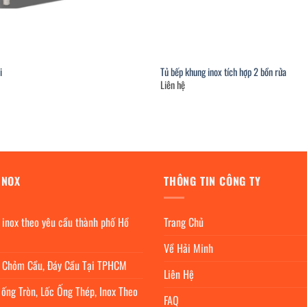
i
Tủ bếp khung inox tích hợp 2 bồn rửa
Liên hệ
INOX
THÔNG TIN CÔNG TY
 inox theo yêu cầu thành phố Hồ
Trang Chủ
Về Hải Minh
c Chỏm Cầu, Đáy Cầu Tại TPHCM
Liên Hệ
 ống Tròn, Lốc Ống Thép, Inox Theo
FAQ