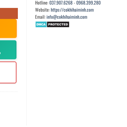
Hotline:
037.907.6268
-
0968.399.280
Website:
https://cokhihaiminh.com
Email:
info@cokhihaiminh.com
p