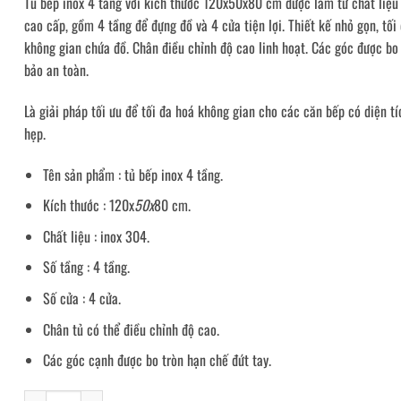
Tủ bếp inox 4 tầng với kích thước 120x50x80 cm được làm từ chất liệu
cao cấp, gồm 4 tầng để đựng đồ và 4 cửa tiện lợi. Thiết kế nhỏ gọn, tối
không gian chứa đồ. Chân điều chỉnh độ cao linh hoạt. Các góc được bo
bảo an toàn.
Là giải pháp tối ưu để tối đa hoá không gian cho các căn bếp có diện t
hẹp.
Tên sản phẩm : tủ bếp inox 4 tầng.
Kích thước : 120x
50x
80 cm.
Chất liệu : inox 304.
Số tầng : 4 tầng.
Số cửa : 4 cửa.
Chân tủ có thể điều chỉnh độ cao.
Các góc cạnh được bo tròn hạn chế đứt tay.
Tủ bếp inox đựng thức ăn 4 tầng số lượng