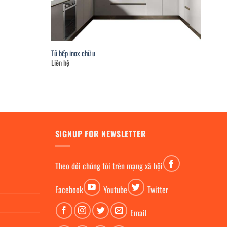
Tủ bếp inox chữ u
Liên hệ
SIGNUP FOR NEWSLETTER
Theo dỏi chúng tôi trên mạng xã hội
Facebook
Youtube
Twitter
Email