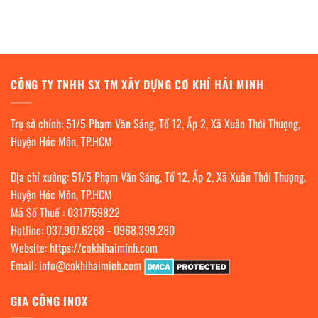
CÔNG TY TNHH SX TM XÂY DỰNG CƠ KHÍ HẢI MINH
Trụ sở chính: 51/5 Phạm Văn Sáng, Tổ 12, Ấp 2, Xã Xuân Thới Thượng,
Huyện Hóc Môn, TP.HCM
Địa chỉ xưởng: 51/5 Phạm Văn Sáng, Tổ 12, Ấp 2, Xã Xuân Thới Thượng,
Huyện Hóc Môn, TP.HCM
Mã Số Thuế : 0317759822
Hotline:
037.907.6268
-
0968.399.280
Website:
https://cokhihaiminh.com
Email:
info@cokhihaiminh.com
GIA CÔNG INOX