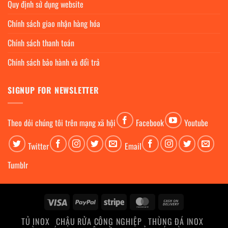
Quy định sử dụng website
Chính sách giao nhận hàng hóa
Chính sách thanh toán
Chính sách bảo hành và đổi trả
SIGNUP FOR NEWSLETTER
Theo dỏi chúng tôi trên mạng xã hội
Facebook
Youtube
Twitter
Email
Tumblr
Visa
PayPal
Stripe
MasterCard
Cash
On
TỦ INOX
CHẬU RỬA CÔNG NGHIỆP
THÙNG ĐÁ INOX
Delivery