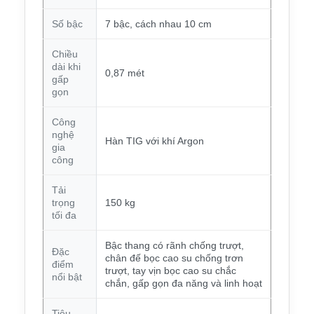
Số bậc
7 bậc, cách nhau 10 cm
Chiều
dài khi
0,87 mét
gấp
gọn
Công
nghệ
Hàn TIG với khí Argon
gia
công
Tải
trọng
150 kg
tối đa
Bậc thang có rãnh chống trượt,
Đặc
chân đế bọc cao su chống trơn
điểm
trượt, tay vịn bọc cao su chắc
nổi bật
chắn, gấp gọn đa năng và linh hoạt
Tiêu