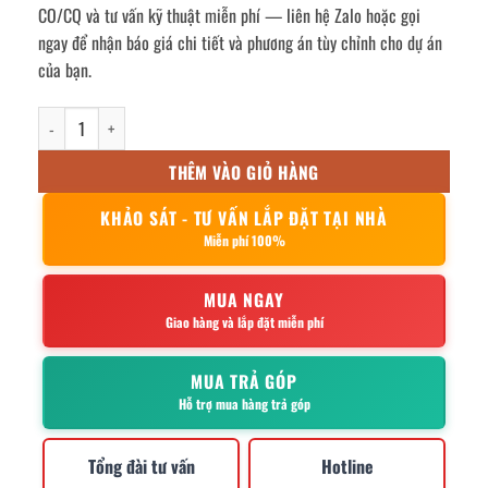
CO/CQ và tư vấn kỹ thuật miễn phí — liên hệ Zalo hoặc gọi
ngay để nhận báo giá chi tiết và phương án tùy chỉnh cho dự án
của bạn.
Thang inox chữ a cao 3m số lượng
THÊM VÀO GIỎ HÀNG
KHẢO SÁT - TƯ VẤN LẮP ĐẶT TẠI NHÀ
Miễn phí 100%
MUA NGAY
Giao hàng và lắp đặt miễn phí
MUA TRẢ GÓP
Hỗ trợ mua hàng trả góp
Tổng đài tư vấn
Hotline