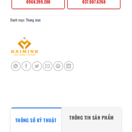
0968.399.280
037.907.6268
Danh mục:
Thang inox
THÔNG TIN SẢN PHẨM
THÔNG SỐ KỸ THUẬT