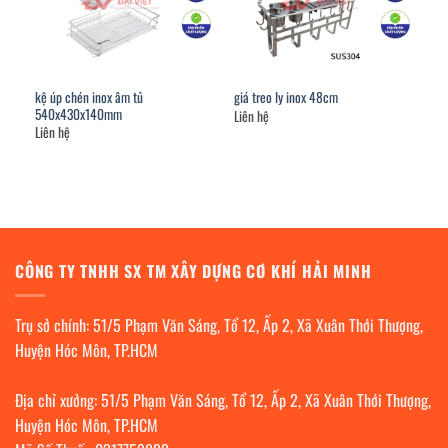
kệ úp chén inox âm tủ
giá treo ly inox 48cm
540x430x140mm
Liên hệ
Liên hệ
CÔNG TY TNHH SX TM XÂY DỰNG CƠ KHÍ HẢI MINH
Trụ sở chính: 51/5 Phạm Văn Sáng, Tổ 12, Ấp 2, Xã Xuân Thới Thượng,
Huyện Hóc Môn, TP.HCM
Địa chỉ xưởng: 51/5 Phạm Văn Sáng, Tổ 12, Ấp 2, Xã Xuân Thới Thượng,
Huyện Hóc Môn, TP.HCM