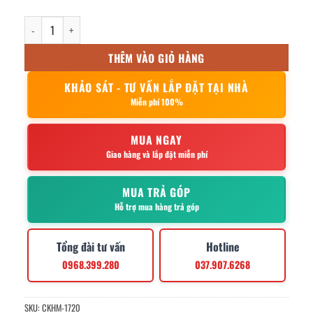
Muôi xúc đá inox 36x10.5cm số lượng
THÊM VÀO GIỎ HÀNG
KHẢO SÁT - TƯ VẤN LẮP ĐẶT TẠI NHÀ
Miễn phí 100%
MUA NGAY
Giao hàng và lắp đặt miễn phí
MUA TRẢ GÓP
Hỗ trợ mua hàng trả góp
Tổng đài tư vấn
Hotline
0968.399.280
037.907.6268
SKU:
CKHM-1720