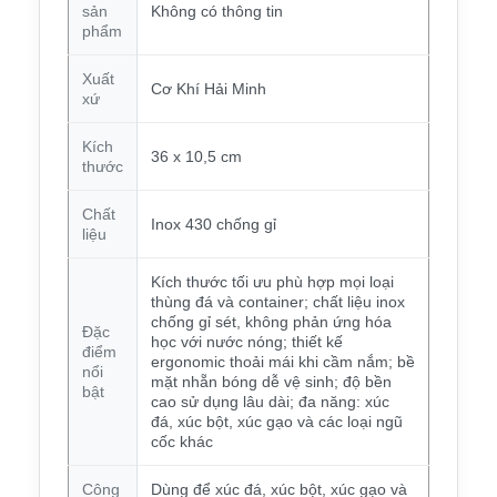
sản
Không có thông tin
phẩm
Xuất
Cơ Khí Hải Minh
xứ
Kích
36 x 10,5 cm
thước
Chất
Inox 430 chống gỉ
liệu
Kích thước tối ưu phù hợp mọi loại
thùng đá và container; chất liệu inox
chống gỉ sét, không phản ứng hóa
Đặc
học với nước nóng; thiết kế
điểm
ergonomic thoải mái khi cầm nắm; bề
nổi
mặt nhẵn bóng dễ vệ sinh; độ bền
bật
cao sử dụng lâu dài; đa năng: xúc
đá, xúc bột, xúc gạo và các loại ngũ
cốc khác
Công
Dùng để xúc đá, xúc bột, xúc gạo và