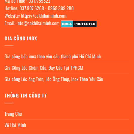
Mã Số Thuế : 0317759822
Hotline:
037.907.6268
-
0968.399.280
Website:
https://cokhihaiminh.com
Email:
info@cokhihaiminh.com
GIA CÔNG INOX
Gia công bồn inox theo yêu cầu thành phố Hồ Chí Minh
Gia Công Lốc Chỏm Cầu, Đáy Cầu Tại TPHCM
Gia công Lốc ống Tròn, Lốc Ống Thép, Inox Theo Yêu Cầu
THÔNG TIN CÔNG TY
Trang Chủ
Về Hải Minh