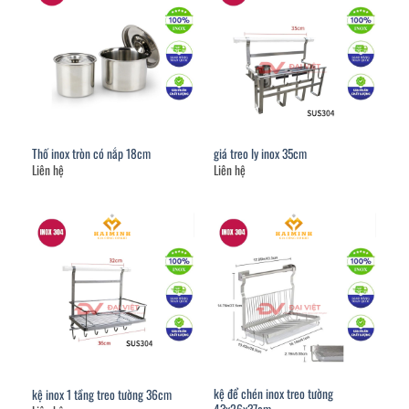
Thố inox tròn có nắp 18cm
giá treo ly inox 35cm
Liên hệ
Liên hệ
kệ để chén inox treo tường
kệ inox 1 tầng treo tường 36cm