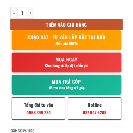
khay inox chữ nhật 39.5x29.5x7cm số lượng
THÊM VÀO GIỎ HÀNG
KHẢO SÁT - TƯ VẤN LẮP ĐẶT TẠI NHÀ
Miễn phí 100%
MUA NGAY
Giao hàng và lắp đặt miễn phí
MUA TRẢ GÓP
Hỗ trợ mua hàng trả góp
Tổng đài tư vấn
Hotline
0968.399.280
037.907.6268
SKU:
CKHM-1100