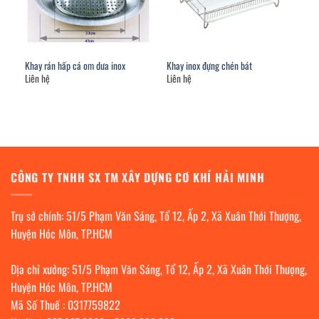
Khay rán hấp cá om dưa inox
Khay inox đựng chén bát
Liên hệ
Liên hệ
CÔNG TY TNHH SX TM XÂY DỰNG CƠ KHÍ HẢI MINH
Trụ sở chính: 51/5 Phạm Văn Sáng, Tổ 12, Ấp 2, Xã Xuân Thới Thượng,
Huyện Hóc Môn, TP.HCM
Địa chỉ xưởng: 51/5 Phạm Văn Sáng, Tổ 12, Ấp 2, Xã Xuân Thới Thượng,
Huyện Hóc Môn, TP.HCM
Mã Số Thuế : 0317759822