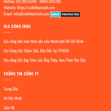
Hotline:
037.907.6268
-
0968.399.280
Website:
https://cokhihaiminh.com
Email:
info@cokhihaiminh.com
GIA CÔNG INOX
Gia công bồn inox theo yêu cầu thành phố Hồ Chí Minh
Gia Công Lốc Chỏm Cầu, Đáy Cầu Tại TPHCM
Gia công Lốc ống Tròn, Lốc Ống Thép, Inox Theo Yêu Cầu
THÔNG TIN CÔNG TY
Trang Chủ
Về Hải Minh
Liên Hệ