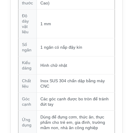
thước
Cao)
Độ
dày
1 mm
vật
liệu
Số
1 ngăn có nắp đậy kín
ngăn
Kiểu
Hình chữ nhật
dáng
Chất
Inox SUS 304 chấn dập bằng máy
liệu
CNC
Góc
Các góc cạnh được bo tròn để tránh
cạnh
đứt tay
Dùng để đựng cơm, thức ăn, thực
Ứng
phẩm cho trẻ em, gia đình, trường
dụng
mầm non, nhà ăn công nghiệp