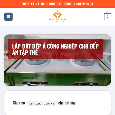
Bỏ
THIẾT KẾ VÀ THI CÔNG BẾP CÔNG NGHIỆP INOX
qua
nội
0
dung
LẮP ĐẶT BẾP Á CÔNG NGHIỆP CHO BẾP
ĂN TẬP THỂ
Chưa có
cho bài này.
landing_blocks