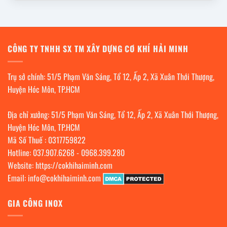
CÔNG TY TNHH SX TM XÂY DỰNG CƠ KHÍ HẢI MINH
Trụ sở chính: 51/5 Phạm Văn Sáng, Tổ 12, Ấp 2, Xã Xuân Thới Thượng,
Huyện Hóc Môn, TP.HCM
Địa chỉ xưởng: 51/5 Phạm Văn Sáng, Tổ 12, Ấp 2, Xã Xuân Thới Thượng,
Huyện Hóc Môn, TP.HCM
Mã Số Thuế : 0317759822
Hotline:
037.907.6268
-
0968.399.280
Website:
https://cokhihaiminh.com
Email:
info@cokhihaiminh.com
GIA CÔNG INOX