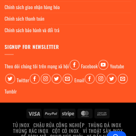
Chính sách giao nhận hàng hóa
Chính sách thanh toán
Chính sách bảo hành và đổi trả
SIGNUP FOR NEWSLETTER
Theo dỏi chúng tôi trên mạng xã hội
Facebook
Youtube
Twitter
Email
Tumblr
Visa
PayPal
Stripe
MasterCard
Cash
On
TỦ INOX
CHẬU RỬA CÔNG NGHIỆP
THÙNG ĐÁ INOX
Delivery
THÙNG RÁC INOX
CỘT CỜ INOX
VỈ THOÁT SÀN INOX