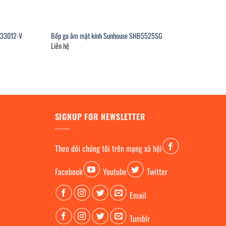
B33012-V
Bếp ga âm mặt kính Sunhouse SHB5525SG
Liên hệ
SIGNUP FOR NEWSLETTER
Theo dỏi chúng tôi trên mạng xã hội
Facebook
Youtube
Twitter
Email
Tumblr