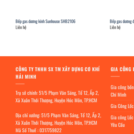
Bếp gas dương kính Sunhouse SHB2106
Bếp gas dương 
Liên hệ
Liên hệ
CÔNG TY TNHH SX TM XÂY DỰNG CƠ KHÍ
GIA CÔNG 
HẢI MINH
Gia công bồn
Trụ sở chính: 51/5 Phạm Văn Sáng, Tổ 12, Ấp 2,
Chí Minh
Xã Xuân Thới Thượng, Huyện Hóc Môn, TP.HCM
Gia Công Lố
Địa chỉ xưởng: 51/5 Phạm Văn Sáng, Tổ 12, Ấp 2,
Gia công Lốc
Xã Xuân Thới Thượng, Huyện Hóc Môn, TP.HCM
Yêu Cầu
Mã Số Thuế : 0317759822