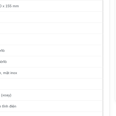
00 x 155 mm
G
/lò
iờ/lò
, mặt inox
 (xoay)
 tĩnh điện