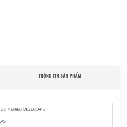
THÔNG TIN SẢN PHẨM
 Đôi NaMilux DL2163APS
APS