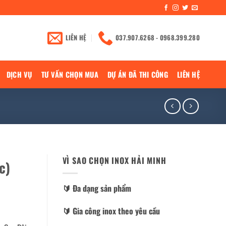
LIÊN HỆ
037.907.6268 - 0968.399.280
DỊCH VỤ
TƯ VẤN CHỌN MUA
DỰ ÁN ĐÃ THI CÔNG
LIÊN HỆ
VÌ SAO CHỌN INOX HẢI MINH
c)
🔰️ Đa dạng sản phẩm
🔰️ Gia công inox theo yêu cầu