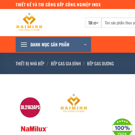
Bỏ
THIẾT KẾ VÀ THI CÔNG BẾP CÔNG NGHIỆP INOX
qua
nội
Tìm
dung
kiếm:
DANH MỤC SẢN PHẨM
THIẾT BỊ NHÀ BẾP
/
BẾP GAS GIA ĐÌNH
/
BẾP GAS DƯƠNG