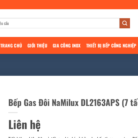
TRANG CHỦ
GIỚI THIỆU
GIA CÔNG INOX
THIẾT BỊ BẾP CÔNG NGHIỆP
Bếp Gas Đôi NaMilux DL2163APS (7 tấ
Liên hệ