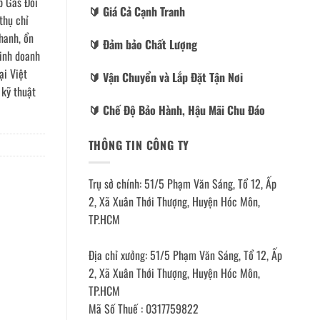
p Gas Đôi
🔰️ Giá Cả Cạnh Tranh
thụ chỉ
hanh, ổn
🔰️ Đảm bảo Chất Lượng
kinh doanh
ại Việt
🔰️ Vận Chuyển và Lắp Đặt Tận Nơi
 kỹ thuật
🔰️ Chế Độ Bảo Hành, Hậu Mãi Chu Đáo
THÔNG TIN CÔNG TY
Trụ sở chính: 51/5 Phạm Văn Sáng, Tổ 12, Ấp
2, Xã Xuân Thới Thượng, Huyện Hóc Môn,
TP.HCM
Địa chỉ xưởng: 51/5 Phạm Văn Sáng, Tổ 12, Ấp
2, Xã Xuân Thới Thượng, Huyện Hóc Môn,
TP.HCM
Mã Số Thuế : 0317759822