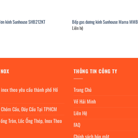
đơn kính Sunhouse SHB212KT
Bếp gas dương kính Sunhouse Mama MM
Liên hệ
INOX
THÔNG TIN CÔNG TY
 inox theo yêu cầu thành phố Hồ
Trang Chủ
Về Hải Minh
c Chỏm Cầu, Đáy Cầu Tại TPHCM
Liên Hệ
 ống Tròn, Lốc Ống Thép, Inox Theo
FAQ
Chính sách bảo mật