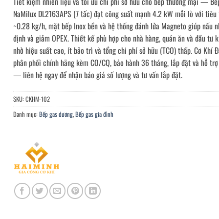
Tiết kiệm nhiên liệu và tối ưu chi phí sở hữu cho bếp thương mại — Bế
NaMilux DL2163APS (7 tấc) đạt công suất mạnh 4.2 kW mỗi lò với tiêu 
~0.28 kg/h, mặt bếp Inox bền và hệ thống đánh lửa Magneto giúp nấu n
định và giảm OPEX. Thiết kế phù hợp cho nhà hàng, quán ăn và đầu tư 
nhờ hiệu suất cao, ít bảo trì và tổng chi phí sở hữu (TCO) thấp. Cơ Khí Đ
phân phối chính hãng kèm CO/CQ, bảo hành 36 tháng, lắp đặt và hỗ trợ
— liên hệ ngay để nhận báo giá số lượng và tư vấn lắp đặt.
SKU:
CKHM-102
Danh mục:
Bếp gas dương
,
Bếp gas gia đình