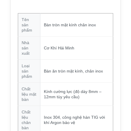
Tên
sản
Bàn tròn mặt kính chân inox
phẩm
Nhà
sản
Cơ Khí Hải Minh
xuất
Loại
sản
Bàn ăn tròn mặt kính, chân inox
phẩm
Chất
Kính cường lực (độ dày 8mm –
liệu mặt
12mm tùy yêu cầu)
bàn
Chất
liệu
Inox 304, công nghệ hàn TIG với
chân
khí Argon bảo vệ
bàn