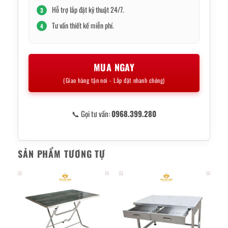
Hỗ trợ lắp đặt kỹ thuật 24/7.
3
Tư vấn thiết kế miễn phí.
4
MUA NGAY
(Giao hàng tận nơi - Lắp đặt nhanh chóng)
📞 Gọi tư vấn:
0968.399.280
SẢN PHẨM TƯƠNG TỰ