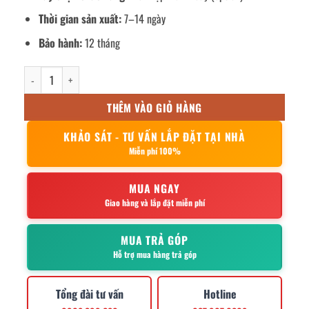
Thời gian sản xuất:
7–14 ngày
Bảo hành:
12 tháng
Bàn tròn mặt kính cường lực chân inox số lượng
THÊM VÀO GIỎ HÀNG
KHẢO SÁT - TƯ VẤN LẮP ĐẶT TẠI NHÀ
Miễn phí 100%
MUA NGAY
Giao hàng và lắp đặt miễn phí
MUA TRẢ GÓP
Hỗ trợ mua hàng trả góp
Tổng đài tư vấn
Hotline