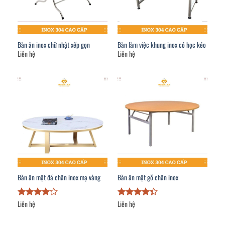
Bàn ăn inox chữ nhật xếp gọn
Bàn làm việc khung inox có học kéo
Liên hệ
Liên hệ
Bàn ăn mặt đá chân inox mạ vàng
Bàn ăn mặt gỗ chân inox
Liên hệ
Liên hệ
Được
Được xếp
xếp hạng
hạng
4.33
4
5 sao
5 sao