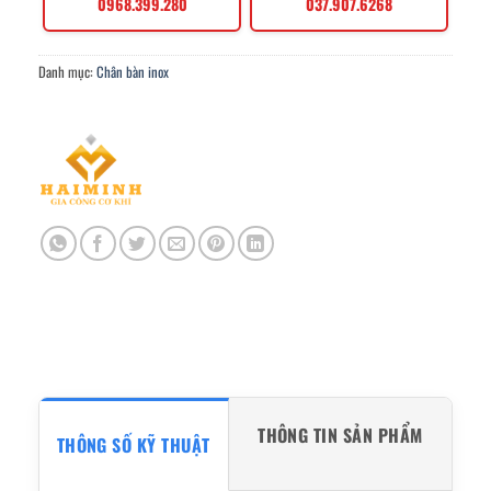
0968.399.280
037.907.6268
Danh mục:
Chân bàn inox
THÔNG TIN SẢN PHẨM
THÔNG SỐ KỸ THUẬT